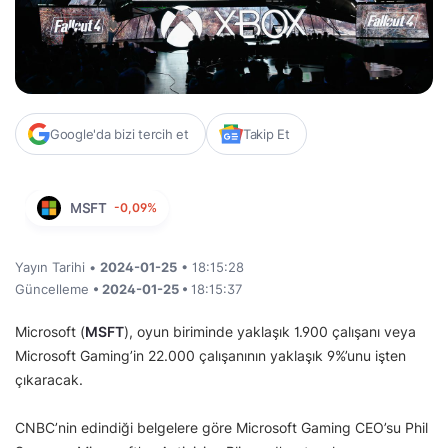
Google'da bizi tercih et
Takip Et
MSFT
-0,09%
Yayın Tarihi •
2024-01-25
• 18:15:28
Güncelleme
• 2024-01-25 •
18:15:37
Microsoft (
MSFT
), oyun biriminde yaklaşık 1.900 çalışanı veya
Microsoft Gaming’in 22.000 çalışanının yaklaşık 9%’unu işten
çıkaracak.
CNBC’nin edindiği belgelere göre Microsoft Gaming CEO’su Phil