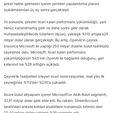
şirket haline gelmesini içeren yeniden yapılandırma planını
açıklamasından üç ay sonra gerçekleşti.
Yıl sonunda, şirketin ticari kalan performans yükümlülüğü, yani
henüz kazanılmamış gelir ve daha sonra gelir olarak
muhasebeleştirilecek tutarların ölçüsü, yaklaşık %110 artışla 625
milyar dolar olarak gerçekleşti. Bu artış, OpenAI’ın çeyrek
boyunca Microsoft ile yaptığı 250 milyar dolarlık bulut taahhüdü
sayesinde oldu. Microsoft, ticari kalan performans
yükümlülüğünün %45’inin OpenAI ile bağlantılı olduğunu, geri
kalanının ise %28 arttığını açıkladı.
Çeyreklik faaliyetleri izleyen ticari rezervasyonlar, mali yılın ilk
çeyreğinde %112’den %230’a yükseldi.
Azure bulut altyapısını içeren Microsoft’un Akıllı Bulut segmenti,
32,91 milyar dolar gelir elde etti. Bu rakam, StreetAccount
tarafından ankete katılan analistlerin konsensüs tahmini olan
32,40 milyar doları yaklaşık %29 oranında aştı.