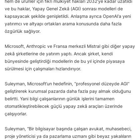
hem de ürünler için fikri mülkiyet hakları 2032’ye kadar uzatıldı
ve bu haklar, Yapay Genel Zekâ (AGI) sonrası modelleri de
kapsayacak şekilde genişletildi. Anlaşma ayrıca OpenAI’a yeni
yatırımcı ve altyapı ortakları arama konusunda daha fazla
özgürlük sağlıyor.
Microsoft, Anthropic ve Fransa merkezli Mistral gibi diğer yapay
zekâ şirketlerine de yatırım yaptı. Ancak şirket, kendi
bünyesinde geliştirdiği modellerin de bu yıl içinde piyasaya
sürülmesi için çalışmaları hızlandırıyor.
Suleyman, Microsoft’un hedefinin, “profesyonel düzeyde AGI”
geliştirerek kurumsal pazarda daha fazla pay almak olduğunu
belirtti. Yani bilgi çalışanlarının günlük işlerini tamamen
otomatikleştirebilecek güçlü yapay zekâ araçları üzerinde
çalışıyorlar.
Suleyman, “Bir bilgisayar başında çalışan avukat, muhasebeci,
proje yöneticisi ya da pazarlama uzmanı gibi beyaz yakalıların