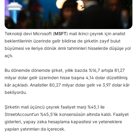
Teknoloji devi Microsoft (
MSFT
) mali ikinci çeyrek için analist
beklentilerinin üzerinde gelir bildirse de şirketin zayıf bulut
büyümesi ve ileriye dönük ılımlı tahminleri hisselerde düşüşe yol
açtı.
Bu dönemde dönemde şirket, yıllık bazda %16,7 artışla 81,27
milyar dolar gelir üzerinden hisse başına 4,14 dolar düzeltilmiş
kâr açıkladı. Analistler 80,27 milyar dolar gelir ve 3,97 dolar kâr
bekliyordu.
Şirketin mali üçüncü çeyrek faaliyet marjı %45,1 ile
StreetAccount’un %45,5’lik konsensüsün altında kaldı. Faaliyet
giderleri, yapay zeka hesaplama kapasitesi ve yeteneklere
yapılan yatırımları da içerecek.