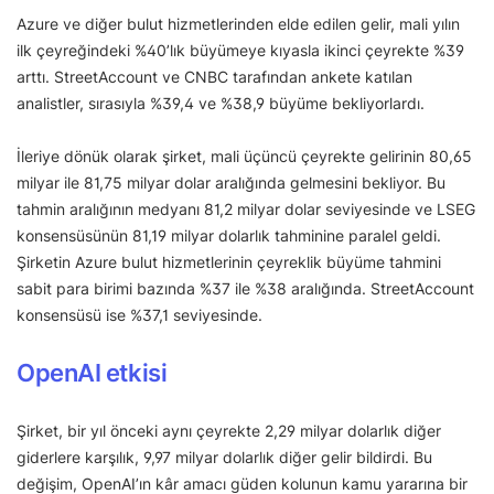
Azure ve diğer bulut hizmetlerinden elde edilen gelir, mali yılın
ilk çeyreğindeki %40’lık büyümeye kıyasla ikinci çeyrekte %39
arttı. StreetAccount ve CNBC tarafından ankete katılan
analistler, sırasıyla %39,4 ve %38,9 büyüme bekliyorlardı.
İleriye dönük olarak şirket, mali üçüncü çeyrekte gelirinin 80,65
milyar ile 81,75 milyar dolar aralığında gelmesini bekliyor. Bu
tahmin aralığının medyanı 81,2 milyar dolar seviyesinde ve LSEG
konsensüsünün 81,19 milyar dolarlık tahminine paralel geldi.
Şirketin Azure bulut hizmetlerinin çeyreklik büyüme tahmini
sabit para birimi bazında %37 ile %38 aralığında. StreetAccount
konsensüsü ise %37,1 seviyesinde.
OpenAI etkisi
Şirket, bir yıl önceki aynı çeyrekte 2,29 milyar dolarlık diğer
giderlere karşılık, 9,97 milyar dolarlık diğer gelir bildirdi. Bu
değişim, OpenAI’ın kâr amacı güden kolunun kamu yararına bir