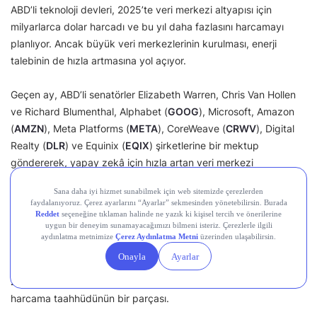
ABD’li teknoloji devleri, 2025’te veri merkezi altyapısı için
milyarlarca dolar harcadı ve bu yıl daha fazlasını harcamayı
planlıyor. Ancak büyük veri merkezlerinin kurulması, enerji
talebinin de hızla artmasına yol açıyor.
Geçen ay, ABD’li senatörler Elizabeth Warren, Chris Van Hollen
ve Richard Blumenthal, Alphabet (
GOOG
), Microsoft, Amazon
(
AMZN
), Meta Platforms (
META
), CoreWeave (
CRWV
), Digital
Realty (
DLR
) ve Equinix (
EQIX
) şirketlerine bir mektup
göndererek, yapay zekâ için hızla artan veri merkezi
yatırımlarının elektrik maliyetlerine etkisi konusunda endişelerini
dile getirdi ve açıklama talep etti.
Bu ayın başında Microsoft, Michigan eyaletinin Lowell
kasabasında 237 dönümlük bir araziye yeni bir veri merkezi
kurmayı önerdi. Bu yatırım, şirketin 2026 mali yılında yapay
zekâ ve bulut talebini karşılamak için 80 milyar doların üzerinde
harcama taahhüdünün bir parçası.