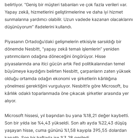
belirtiyor. “Geniş bir müşteri tabanları ve çok fazla verileri var.
Yapay zekâ, hizmetlerini geliştirmelerine ve daha iyi hizmet
sunmalarına yardımcı olabilir. Uzun vadede kazanan olacaklarını
düşünüyorum” ifadelerini kullandı.
Piyasanın Ortadoğu’daki gelişmelerin etkisiyle sarsıldığı bir
dönemde Nesbitt, “yapay zekâ temalı işlemlerin” yeniden
yatırımcıların odağına döneceğini öngörüyor. Hisse
piyasalarında ana itici gücün artık Fed politikalarından temel
büyümeye kaydığını belirten Nesbitt, çarpanların zaten yüksek
olduğu ortamda odağın ekonomi ve şirketlerin kârlılığına
yönelmesi gerektiğini vurguluyor. Nesbitt’e göre Microsoft, bu
kârlılık odaklı toparlanmada öne çıkacak şirketler arasında yer
alıyor.
Microsoft hissesi, yıl başından bu yana %18,21 değer kaybetti.
Son bir yılda ise %4,43 yükseldi. Son altı ayda %22,43 düşüş
yaşayan hisse, cuma gününü %1,58 kayıpla 395,55 dolardan
kapattı. Son bir haftada ise %3,28 geriledi.