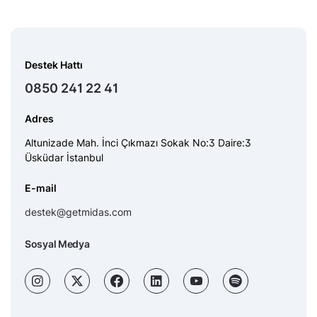
Destek Hattı
0850 241 22 41
Adres
Altunizade Mah. İnci Çıkmazı Sokak No:3 Daire:3
Üsküdar İstanbul
E-mail
destek@getmidas.com
Sosyal Medya