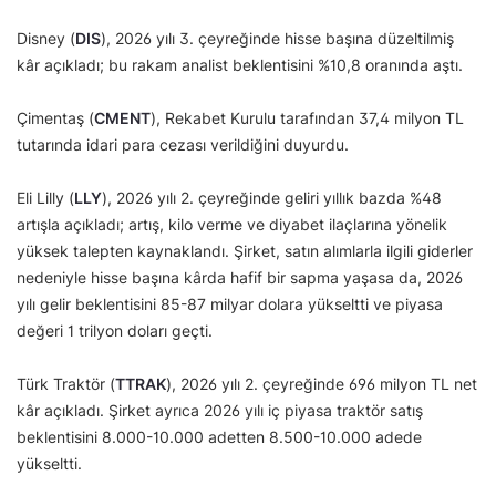
Disney (
DIS
), 2026 yılı 3. çeyreğinde hisse başına düzeltilmiş
kâr açıkladı; bu rakam analist beklentisini %10,8 oranında aştı.
Çimentaş (
CMENT
), Rekabet Kurulu tarafından 37,4 milyon TL
tutarında idari para cezası verildiğini duyurdu.
Eli Lilly (
LLY
), 2026 yılı 2. çeyreğinde geliri yıllık bazda %48
artışla açıkladı; artış, kilo verme ve diyabet ilaçlarına yönelik
yüksek talepten kaynaklandı. Şirket, satın alımlarla ilgili giderler
nedeniyle hisse başına kârda hafif bir sapma yaşasa da, 2026
yılı gelir beklentisini 85-87 milyar dolara yükseltti ve piyasa
değeri 1 trilyon doları geçti.
Türk Traktör (
TTRAK
), 2026 yılı 2. çeyreğinde 696 milyon TL net
kâr açıkladı. Şirket ayrıca 2026 yılı iç piyasa traktör satış
beklentisini 8.000-10.000 adetten 8.500-10.000 adede
yükseltti.