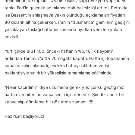
döneminde de toplam 103 bin kişilik aşağı revizyon yapıldı. Bu
tablo, Fed’in gelecek adımlarına dair belirsizliği artırdı. Petrolde
ise Bessent’in anlaşmaya yakın olunduğu açıklamaları fiyatları
80 doların altına çekerken, İran’ın “düşmanca” gemilerin geçişini
yasaklayan taslağı haftanın sonunda fiyatları yeniden yukarı
çevirdi.
Yurt içinde BIST 100, önceki haftanın %3,48’lik kaybının
ardından Temmuz’u %4,70 negatif kapattı. Hafta içi toparlanma
çabaları kalıcı olamadı; endeks haftayı istihdam verisi
beklentisiyle sınırlı bir yükselişle tamamlama eğiliminde.
“Neler kaçırdım?” diye üzülmene gerek yok çünkü geçtiğimiz
hafta olan biten ne varsa senin için derledik. Şimdi sıcacık bir
kahve alıp gündeme bir göz atma zamanı.
Hazırsan başlıyoruz!