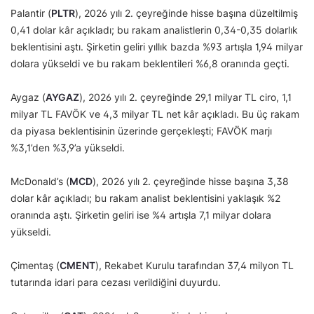
Palantir (
PLTR
), 2026 yılı 2. çeyreğinde hisse başına düzeltilmiş
0,41 dolar kâr açıkladı; bu rakam analistlerin 0,34-0,35 dolarlık
beklentisini aştı. Şirketin geliri yıllık bazda %93 artışla 1,94 milyar
dolara yükseldi ve bu rakam beklentileri %6,8 oranında geçti.
Aygaz (
AYGAZ
), 2026 yılı 2. çeyreğinde 29,1 milyar TL ciro, 1,1
milyar TL FAVÖK ve 4,3 milyar TL net kâr açıkladı. Bu üç rakam
da piyasa beklentisinin üzerinde gerçekleşti; FAVÖK marjı
%3,1’den %3,9’a yükseldi.
McDonald’s (
MCD
), 2026 yılı 2. çeyreğinde hisse başına 3,38
dolar kâr açıkladı; bu rakam analist beklentisini yaklaşık %2
oranında aştı. Şirketin geliri ise %4 artışla 7,1 milyar dolara
yükseldi.
Çimentaş (
CMENT
), Rekabet Kurulu tarafından 37,4 milyon TL
tutarında idari para cezası verildiğini duyurdu.