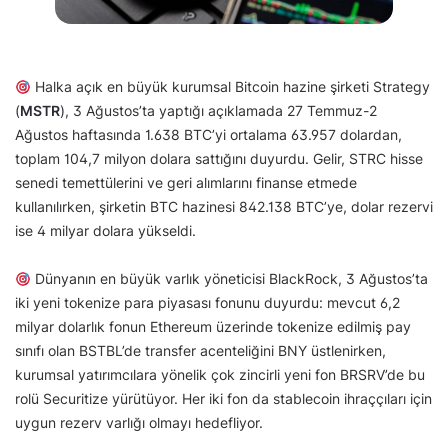
Halka açık en büyük kurumsal Bitcoin hazine şirketi Strategy
(
MSTR
), 3 Ağustos’ta yaptığı açıklamada 27 Temmuz-2
Ağustos haftasında 1.638 BTC’yi ortalama 63.957 dolardan,
toplam 104,7 milyon dolara sattığını duyurdu. Gelir, STRC hisse
senedi temettülerini ve geri alımlarını finanse etmede
kullanılırken, şirketin BTC hazinesi 842.138 BTC’ye, dolar rezervi
ise 4 milyar dolara yükseldi.
Dünyanın en büyük varlık yöneticisi BlackRock, 3 Ağustos’ta
iki yeni tokenize para piyasası fonunu duyurdu: mevcut 6,2
milyar dolarlık fonun Ethereum üzerinde tokenize edilmiş pay
sınıfı olan BSTBL’de transfer acenteliğini BNY üstlenirken,
kurumsal yatırımcılara yönelik çok zincirli yeni fon BRSRV’de bu
rolü Securitize yürütüyor. Her iki fon da stablecoin ihraççıları için
uygun rezerv varlığı olmayı hedefliyor.