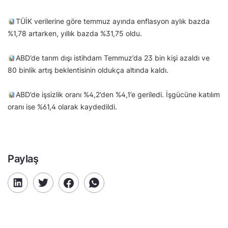
TÜİK verilerine göre temmuz ayında enflasyon aylık bazda
%1,78 artarken, yıllık bazda %31,75 oldu.
ABD’de tarım dışı istihdam Temmuz’da 23 bin kişi azaldı ve
80 binlik artış beklentisinin oldukça altında kaldı.
ABD’de işsizlik oranı %4,2’den %4,1’e geriledi. İşgücüne katılım
oranı ise %61,4 olarak kaydedildi.
Paylaş