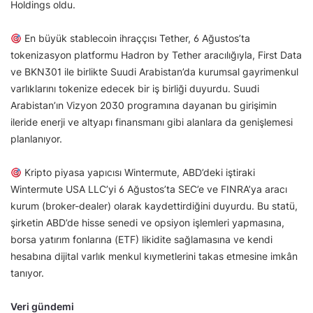
Holdings oldu.
En büyük stablecoin ihraççısı Tether, 6 Ağustos’ta
tokenizasyon platformu Hadron by Tether aracılığıyla, First Data
ve BKN301 ile birlikte Suudi Arabistan’da kurumsal gayrimenkul
varlıklarını tokenize edecek bir iş birliği duyurdu. Suudi
Arabistan’ın Vizyon 2030 programına dayanan bu girişimin
ileride enerji ve altyapı finansmanı gibi alanlara da genişlemesi
planlanıyor.
Kripto piyasa yapıcısı Wintermute, ABD’deki iştiraki
Wintermute USA LLC’yi 6 Ağustos’ta SEC’e ve FINRA’ya aracı
kurum (broker-dealer) olarak kaydettirdiğini duyurdu. Bu statü,
şirketin ABD’de hisse senedi ve opsiyon işlemleri yapmasına,
borsa yatırım fonlarına (ETF) likidite sağlamasına ve kendi
hesabına dijital varlık menkul kıymetlerini takas etmesine imkân
tanıyor.
Veri gündemi