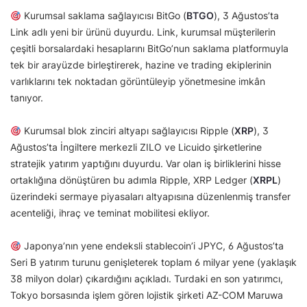
Kurumsal saklama sağlayıcısı BitGo (
BTGO
), 3 Ağustos’ta
Link adlı yeni bir ürünü duyurdu. Link, kurumsal müşterilerin
çeşitli borsalardaki hesaplarını BitGo’nun saklama platformuyla
tek bir arayüzde birleştirerek, hazine ve trading ekiplerinin
varlıklarını tek noktadan görüntüleyip yönetmesine imkân
tanıyor.
Kurumsal blok zinciri altyapı sağlayıcısı Ripple (
XRP
), 3
Ağustos’ta İngiltere merkezli ZILO ve Licuido şirketlerine
stratejik yatırım yaptığını duyurdu. Var olan iş birliklerini hisse
ortaklığına dönüştüren bu adımla Ripple, XRP Ledger (
XRPL
)
üzerindeki sermaye piyasaları altyapısına düzenlenmiş transfer
acenteliği, ihraç ve teminat mobilitesi ekliyor.
Japonya’nın yene endeksli stablecoin’i JPYC, 6 Ağustos’ta
Seri B yatırım turunu genişleterek toplam 6 milyar yene (yaklaşık
38 milyon dolar) çıkardığını açıkladı. Turdaki en son yatırımcı,
Tokyo borsasında işlem gören lojistik şirketi AZ-COM Maruwa