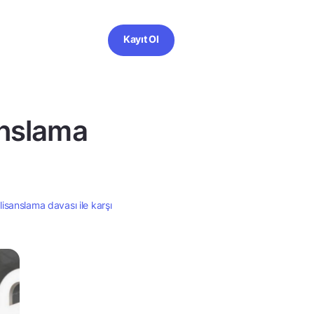
Kayıt Ol
anslama
 lisanslama davası ile karşı