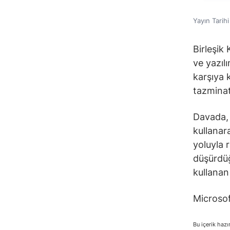
Yayın Tarih
Birleşik
ve yazıl
karşıya 
tazminat 
Davada, 
kullanar
yoluyla 
düşürdüğ
kullanan 
Microsof
Bu içerik hazı