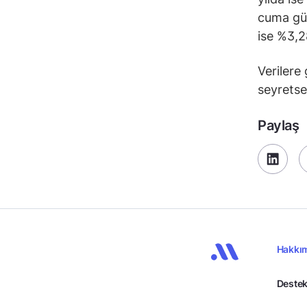
cuma gün
ise %3,28
Verilere
seyretse
Paylaş
Hakkı
Destek