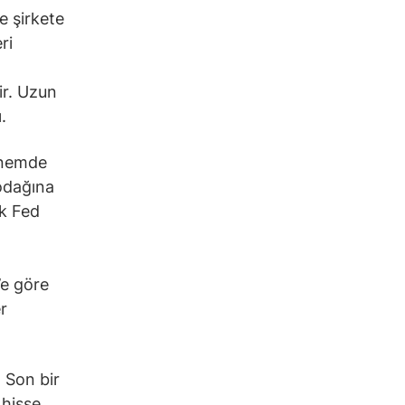
e şirkete
ri
ir. Uzun
.
dönemde
 odağına
ık Fed
’e göre
r
 Son bir
hisse,