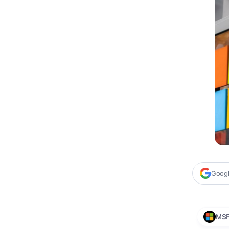
Google
MS