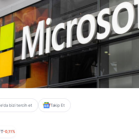
'da bizi tercih et
Takip Et
FT
-0,11%