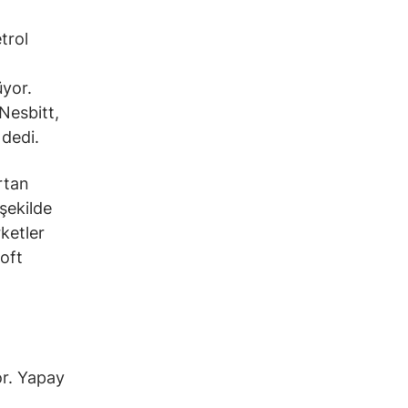
trol
üyor.
Nesbitt,
 dedi.
rtan
şekilde
ketler
oft
or. Yapay