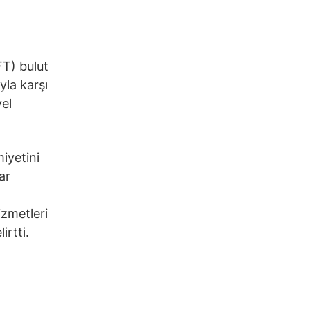
FT) bulut
yla karşı
el
iyetini
ar
zmetleri
irtti.