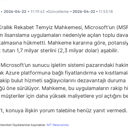
i •
2026-04-22
• 11:19:43
•
Güncelleme
• 2026-04-22 •
11:53:18
 Krallık Rekabet Temyiz Mahkemesi, Microsoft’un (MS
ım lisanslama uygulamaları nedeniyle açılan toplu dava
kalmasına hükmetti. Mahkeme kararına göre, potansiy
tutarı 1,7 milyar sterlini (2,3 milyar dolar) aşabilir.
Microsoft’un sunucu işletim sistemi pazarındaki hakim
ak Azure platformuna bağlı fiyatlandırma ve kısıtlamal
rakip bulut hizmeti sağlayıcılarını dezavantajlı duruma
ü öne sürülüyor. Mahkeme, bu uygulamaların rakip hi
müşteriler için daha yüksek maliyetlere yol açtığını bel
t, konuya ilişkin yorum talebine henüz yanıt vermedi.
rlanırken faydalanılan kaynaklar:
MT Newswires