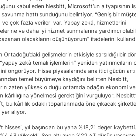
uğunu kabul eden Nesbitt, Microsoft’un altyapısının is
r savunma hattı sunduğunu belirtiyor. “Geniş bir müşte
 ve çok fazla verileri var. Yapay zekâ, hizmetlerini
melerine ve daha iyi hizmet sunmalarına yardımcı olabil
azanan olacaklarını düşünüyorum” ifadelerini kullandı
n Ortadoğu’daki gelişmelerin etkisiyle sarsıldığı bir 
 “yapay zekâ temalı işlemlerin” yeniden yatırımcıların
ni öngörüyor. Hisse piyasalarında ana itici gücün art
larından temel büyümeye kaydığını belirten Nesbitt,
arın zaten yüksek olduğu ortamda odağın ekonomi ve
in kârlılığına yönelmesi gerektiğini vurguluyor. Nesbitt
t, bu kârlılık odaklı toparlanmada öne çıkacak şirketle
yer alıyor.
t hissesi, yıl başından bu yana %18,21 değer kaybetti.
e %4,43 yükseldi. Son altı ayda %22,43 düşüş yaşayan 