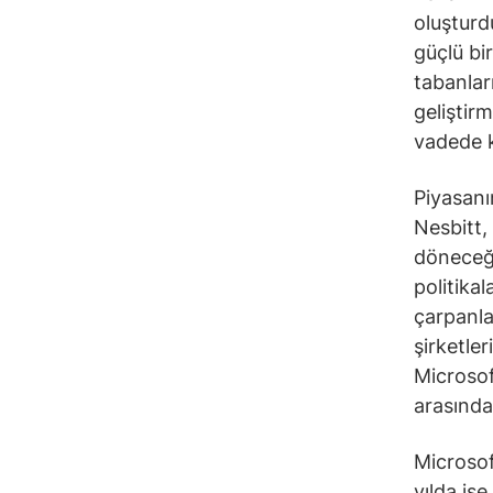
oluşturd
güçlü bi
tabanları
geliştir
vadede k
Piyasanı
Nesbitt,
döneceği
politika
çarpanl
şirketler
Microsof
arasında 
Microsof
yılda is