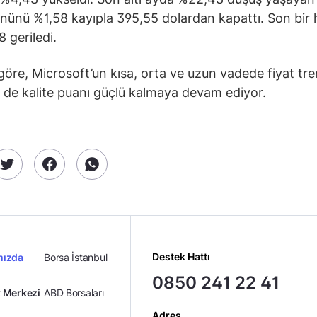
ünü %1,58 kayıpla 395,55 dolardan kapattı. Son bir 
 geriledi.
 göre, Microsoft’un kısa, orta ve uzun vadede fiyat tre
 de kalite puanı güçlü kalmaya devam ediyor.
Destek Hattı
mızda
Borsa İstanbul
0850 241 22 41
 Merkezi
ABD Borsaları
Adres