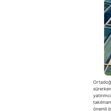
Ortadoğu
sürerken
yatırımc
takılmam
önemli bi