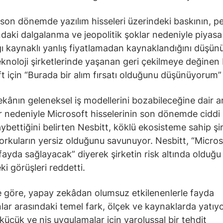
 son dönemde yazılım hisseleri üzerindeki baskının, pe
ındaki dalgalanma ve jeopolitik şoklar nedeniyle piyasa
ığı kaynaklı yanlış fiyatlamadan kaynaklandığını düşün
knoloji şirketlerinde yaşanan geri çekilmeye değinen 
t için “Burada bir alım fırsatı olduğunu düşünüyorum”
kânın geleneksel iş modellerini bozabileceğine dair a
r nedeniyle Microsoft hisselerinin son dönemde ciddi 
ybettiğini belirten Nesbitt, köklü ekosisteme sahip şir
korkuların yersiz olduğunu savunuyor. Nesbitt, “Micros
ayda sağlayacak” diyerek şirketin risk altında olduğu
i görüşleri reddetti.
e göre, yapay zekâdan olumsuz etkilenenlerle fayda
lar arasındaki temel fark, ölçek ve kaynaklarda yatıy
küçük ve niş uygulamalar için varoluşsal bir tehdit