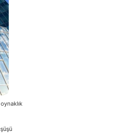
 oynaklık
üşüşü