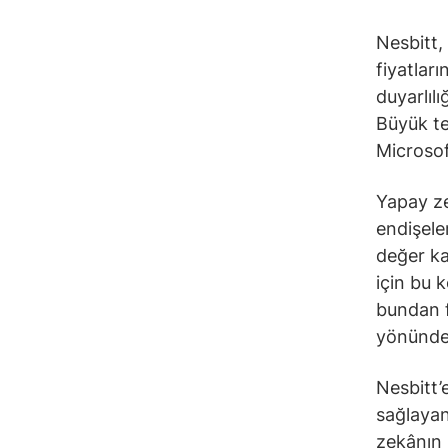
Nesbitt,
fiyatlar
duyarlıl
Büyük te
Microsof
Yapay ze
endişele
değer ka
için bu 
bundan f
yönündek
Nesbitt’
sağlayan
zekânın 