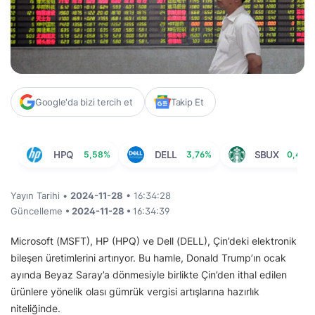
Google'da bizi tercih et
Takip Et
HPQ
5,58%
DELL
3,76%
SBUX
0,47%
Yayın Tarihi •
2024-11-28
• 16:34:28
Güncelleme
• 2024-11-28 •
16:34:39
Microsoft (MSFT), HP (HPQ) ve Dell (DELL), Çin’deki elektronik
bileşen üretimlerini artırıyor. Bu hamle, Donald Trump’ın ocak
ayında Beyaz Saray’a dönmesiyle birlikte Çin’den ithal edilen
ürünlere yönelik olası gümrük vergisi artışlarına hazırlık
niteliğinde.