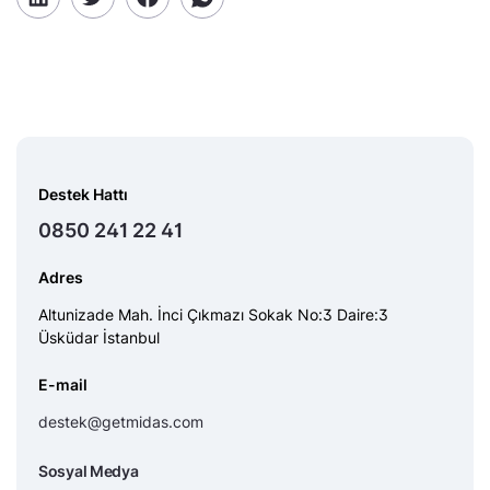
Destek Hattı
0850 241 22 41
Adres
Altunizade Mah. İnci Çıkmazı Sokak No:3 Daire:3
Üsküdar İstanbul
E-mail
destek@getmidas.com
Sosyal Medya