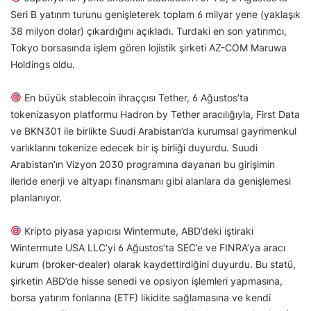
Seri B yatırım turunu genişleterek toplam 6 milyar yene (yaklaşık
38 milyon dolar) çıkardığını açıkladı. Turdaki en son yatırımcı,
Tokyo borsasında işlem gören lojistik şirketi AZ-COM Maruwa
Holdings oldu.
En büyük stablecoin ihraççısı Tether, 6 Ağustos’ta
tokenizasyon platformu Hadron by Tether aracılığıyla, First Data
ve BKN301 ile birlikte Suudi Arabistan’da kurumsal gayrimenkul
varlıklarını tokenize edecek bir iş birliği duyurdu. Suudi
Arabistan’ın Vizyon 2030 programına dayanan bu girişimin
ileride enerji ve altyapı finansmanı gibi alanlara da genişlemesi
planlanıyor.
Kripto piyasa yapıcısı Wintermute, ABD’deki iştiraki
Wintermute USA LLC’yi 6 Ağustos’ta SEC’e ve FINRA’ya aracı
kurum (broker-dealer) olarak kaydettirdiğini duyurdu. Bu statü,
şirketin ABD’de hisse senedi ve opsiyon işlemleri yapmasına,
borsa yatırım fonlarına (ETF) likidite sağlamasına ve kendi