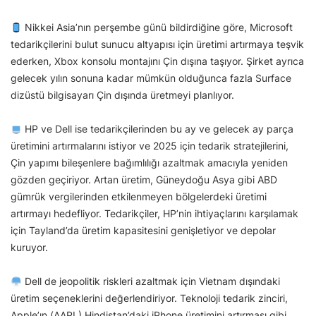
Nikkei Asia’nın perşembe günü bildirdiğine göre, Microsoft
tedarikçilerini bulut sunucu altyapısı için üretimi artırmaya teşvik
ederken, Xbox konsolu montajını Çin dışına taşıyor. Şirket ayrıca
gelecek yılın sonuna kadar mümkün olduğunca fazla Surface
dizüstü bilgisayarı Çin dışında üretmeyi planlıyor.
HP ve Dell ise tedarikçilerinden bu ay ve gelecek ay parça
üretimini artırmalarını istiyor ve 2025 için tedarik stratejilerini,
Çin yapımı bileşenlere bağımlılığı azaltmak amacıyla yeniden
gözden geçiriyor. Artan üretim, Güneydoğu Asya gibi ABD
gümrük vergilerinden etkilenmeyen bölgelerdeki üretimi
artırmayı hedefliyor. Tedarikçiler, HP’nin ihtiyaçlarını karşılamak
için Tayland’da üretim kapasitesini genişletiyor ve depolar
kuruyor.
Dell de jeopolitik riskleri azaltmak için Vietnam dışındaki
üretim seçeneklerini değerlendiriyor. Teknoloji tedarik zinciri,
Apple’ın (AAPL) Hindistan’daki iPhone üretimini artırması gibi