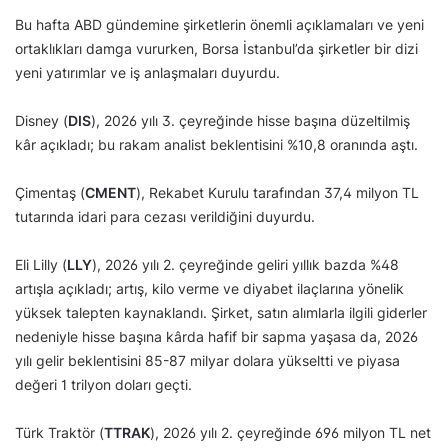
Bu hafta ABD gündemine şirketlerin önemli açıklamaları ve yeni
ortaklıkları damga vururken, Borsa İstanbul’da şirketler bir dizi
yeni yatırımlar ve iş anlaşmaları duyurdu.
Disney (
DIS
), 2026 yılı 3. çeyreğinde hisse başına düzeltilmiş
kâr açıkladı; bu rakam analist beklentisini %10,8 oranında aştı.
Çimentaş (
CMENT
), Rekabet Kurulu tarafından 37,4 milyon TL
tutarında idari para cezası verildiğini duyurdu.
Eli Lilly (
LLY
), 2026 yılı 2. çeyreğinde geliri yıllık bazda %48
artışla açıkladı; artış, kilo verme ve diyabet ilaçlarına yönelik
yüksek talepten kaynaklandı. Şirket, satın alımlarla ilgili giderler
nedeniyle hisse başına kârda hafif bir sapma yaşasa da, 2026
yılı gelir beklentisini 85-87 milyar dolara yükseltti ve piyasa
değeri 1 trilyon doları geçti.
Türk Traktör (
TTRAK
), 2026 yılı 2. çeyreğinde 696 milyon TL net