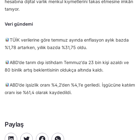
hesabına dijital varlık menkul kıymetlerini takas etmesine imkân
tanıyor.
Veri gündemi
TÜİK verilerine göre temmuz ayında enflasyon aylık bazda
%1,78 artarken, yıllık bazda %31,75 oldu.
ABD’de tarım dışı istihdam Temmuz’da 23 bin kişi azaldı ve
80 binlik artış beklentisinin oldukça altında kaldı.
ABD’de işsizlik oranı %4,2’den %4,1’e geriledi. İşgücüne katılım
oranı ise %61,4 olarak kaydedildi.
Paylaş