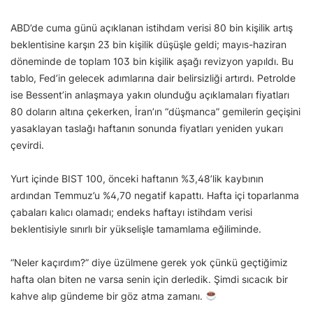
ABD’de cuma günü açıklanan istihdam verisi 80 bin kişilik artış
beklentisine karşın 23 bin kişilik düşüşle geldi; mayıs-haziran
döneminde de toplam 103 bin kişilik aşağı revizyon yapıldı. Bu
tablo, Fed’in gelecek adımlarına dair belirsizliği artırdı. Petrolde
ise Bessent’in anlaşmaya yakın olunduğu açıklamaları fiyatları
80 doların altına çekerken, İran’ın “düşmanca” gemilerin geçişini
yasaklayan taslağı haftanın sonunda fiyatları yeniden yukarı
çevirdi.
Yurt içinde BIST 100, önceki haftanın %3,48’lik kaybının
ardından Temmuz’u %4,70 negatif kapattı. Hafta içi toparlanma
çabaları kalıcı olamadı; endeks haftayı istihdam verisi
beklentisiyle sınırlı bir yükselişle tamamlama eğiliminde.
“Neler kaçırdım?” diye üzülmene gerek yok çünkü geçtiğimiz
hafta olan biten ne varsa senin için derledik. Şimdi sıcacık bir
kahve alıp gündeme bir göz atma zamanı.