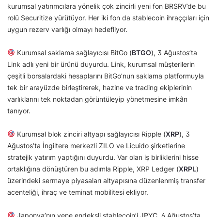
kurumsal yatırımcılara yönelik çok zincirli yeni fon BRSRV’de bu
rolü Securitize yürütüyor. Her iki fon da stablecoin ihraççıları için
uygun rezerv varlığı olmayı hedefliyor.
Kurumsal saklama sağlayıcısı BitGo (
BTGO
), 3 Ağustos’ta
Link adlı yeni bir ürünü duyurdu. Link, kurumsal müşterilerin
çeşitli borsalardaki hesaplarını BitGo’nun saklama platformuyla
tek bir arayüzde birleştirerek, hazine ve trading ekiplerinin
varlıklarını tek noktadan görüntüleyip yönetmesine imkân
tanıyor.
Kurumsal blok zinciri altyapı sağlayıcısı Ripple (
XRP
), 3
Ağustos’ta İngiltere merkezli ZILO ve Licuido şirketlerine
stratejik yatırım yaptığını duyurdu. Var olan iş birliklerini hisse
ortaklığına dönüştüren bu adımla Ripple, XRP Ledger (
XRPL
)
üzerindeki sermaye piyasaları altyapısına düzenlenmiş transfer
acenteliği, ihraç ve teminat mobilitesi ekliyor.
Japonya’nın yene endeksli stablecoin’i JPYC, 6 Ağustos’ta