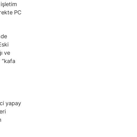
işletim
yrekte PC
mde
Eski
ı ve
i “kafa
ici yapay
eri
n