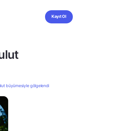
Kayıt Ol
ulut
ulut büyümesiyle gölgelendi