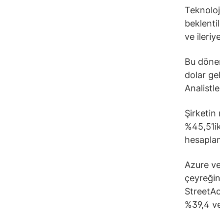
Teknoloj
beklentil
ve ileriy
Bu dönem
dolar gel
Analistl
Şirketin
%45,5’li
hesaplam
Azure ve 
çeyreğin
StreetAc
%39,4 ve