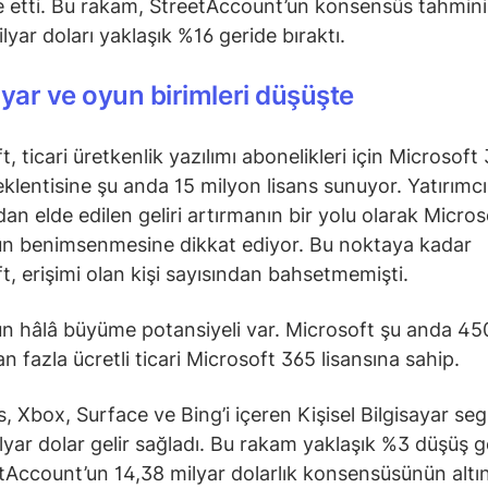
de etti. Bu rakam, StreetAccount’un konsensüs tahmini
lyar doları yaklaşık %16 geride bıraktı.
ayar ve oyun birimleri düşüşte
, ticari üretkenlik yazılımı abonelikleri için Microsoft
eklentisine şu anda 15 milyon lisans sunuyor. Yatırımcı
ıdan elde edilen geliri artırmanın bir yolu olarak Micro
un benimsenmesine dikkat ediyor. Bu noktaya kadar
t, erişimi olan kişi sayısından bahsetmemişti.
un hâlâ büyüme potansiyeli var. Microsoft şu anda 45
n fazla ücretli ticari Microsoft 365 lisansına sahip.
 Xbox, Surface ve Bing’i içeren Kişisel Bilgisayar se
lyar dolar gelir sağladı. Bu rakam yaklaşık %3 düşüş g
tAccount’un 14,38 milyar dolarlık konsensüsünün altı