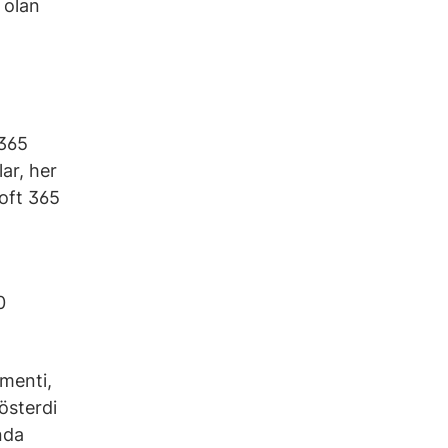
 olan
 365
lar, her
soft 365
0
gmenti,
österdi
nda