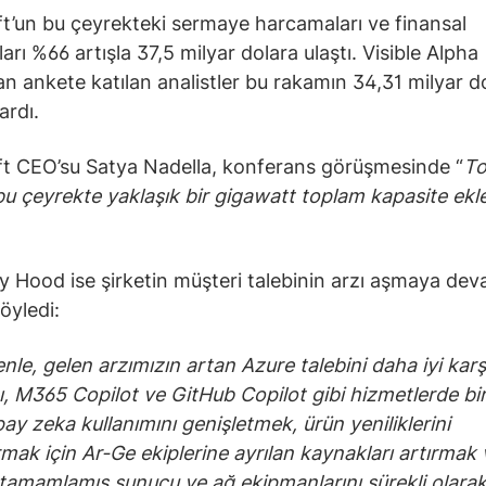
t’un bu çeyrekteki sermaye harcamaları ve finansal
arı %66 artışla 37,5 milyar dolara ulaştı. Visible Alpha
an ankete katılan analistler bu rakamın 34,31 milyar d
ardı.
t CEO’su Satya Nadella, konferans görüşmesinde “
To
u çeyrekte yaklaşık bir gigawatt toplam kapasite ekl
Hood ise şirketin müşteri talebinin arzı aşmaya de
söyledi:
nle, gelen arzımızın artan Azure talebini daha iyi karş
nı, M365 Copilot ve GitHub Copilot gibi hizmetlerde bir
pay zeka kullanımını genişletmek, ürün yeniliklerini
rmak için Ar-Ge ekiplerine ayrılan kaynakları artırmak 
amamlamış sunucu ve ağ ekipmanlarını sürekli olara