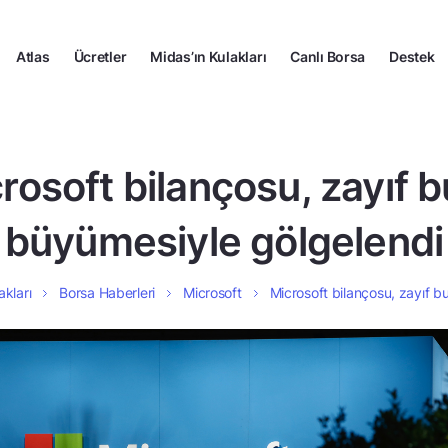
Atlas
Ücretler
Midas’ın Kulakları
Canlı Borsa
Destek
rosoft bilançosu, zayıf b
büyümesiyle gölgelendi
akları
Borsa Haberleri
Microsoft
Microsoft bilançosu, zayıf b