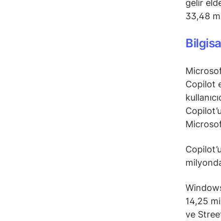
gelir el
33,48 mi
Bilgis
Microsoft
Copilot 
kullanıc
Copilot’
Microsof
Copilot’
milyonda
Windows,
14,25 mi
ve Stree