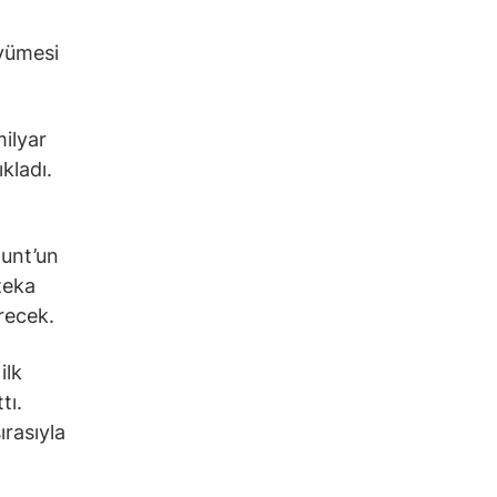
üyümesi
ilyar
kladı.
.
ount’un
zeka
recek.
ilk
tı.
ırasıyla