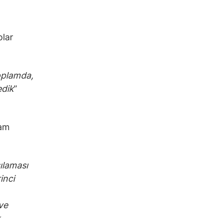
olar
plamda,
edik
”
vam
ılaması
inci
ve
k