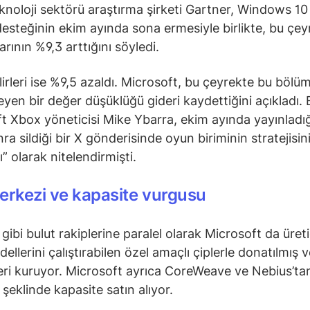
eknoloji sektörü araştırma şirketi Gartner, Windows 10 
desteğinin ekim ayında sona ermesiyle birlikte, bu çe
arının %9,3 arttığını söyledi.
irleri ise %9,5 azaldı. Microsoft, bu çeyrekte bu bölü
meyen bir değer düşüklüğü gideri kaydettiğini açıkladı. 
t Xbox yöneticisi Mike Ybarra, ekim ayında yayınladığ
ra sildiği bir X gönderisinde oyun biriminin stratejisin
cı” olarak nitelendirmişti.
erkezi ve kapasite vurgusu
ibi bulut rakiplerine paralel olarak Microsoft da üret
llerini çalıştırabilen özel amaçlı çiplerle donatılmış v
ri kuruyor. Microsoft ayrıca CoreWeave ve Nebius’ta
 şeklinde kapasite satın alıyor.