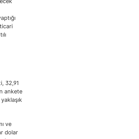
lecek
yaptığı
icari
ılı
i, 32,91
an ankete
 yaklaşık
mı ve
ar dolar