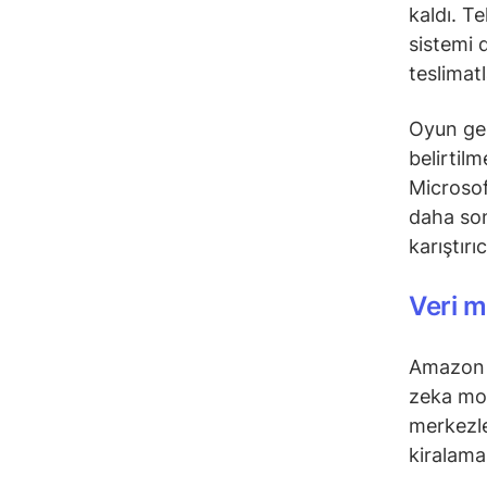
kaldı. T
sistemi 
teslimatl
Oyun gel
belirtil
Microsof
daha son
karıştırı
Veri m
Amazon g
zeka mode
merkezle
kiralama