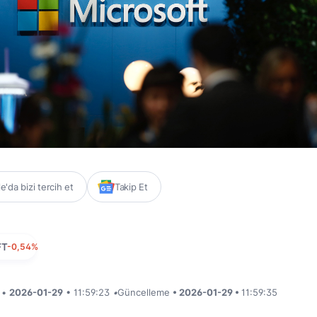
'da bizi tercih et
Takip Et
FT
-0,54%
i •
2026-01-29
• 11:59:23
•
Güncelleme
• 2026-01-29 •
11:59:35