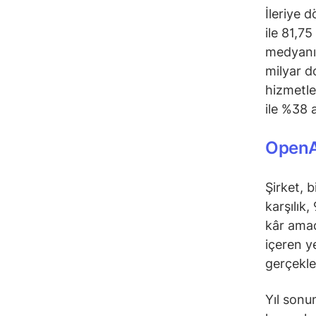
İleriye 
ile 81,75
medyanı 
milyar do
hizmetle
ile %38 
OpenAI
Şirket, b
karşılık,
kâr amac
içeren y
gerçekle
Yıl sonu