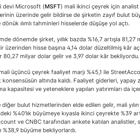
i devi Microsoft (
MSFT
) mali ikinci çeyrek için analist
erinin üzerinde gelir bildirse de şirketin zayıf bulut b
e dönük ılımlı tahminleri hisselerde düşüşe yol açtı.
de dönemde şirket, yıllık bazda %16,7 artışla 81,27 m
ir üzerinden hisse başına 4,14 dolar düzeltilmiş kâr açı
er 80,27 milyar dolar gelir ve 3,97 dolar kâr bekliyordu
 mali üçüncü çeyrek faaliyet marjı %45,1 ile StreetAcc
k konsensüsün altında kaldı. Faaliyet giderleri, yapay 
a kapasitesi ve yeteneklere yapılan yatırımları da içe
diğer bulut hizmetlerinden elde edilen gelir, mali yılın 
deki %40’lık büyümeye kıyasla ikinci çeyrekte %39 art
count ve CNBC tarafından ankete katılan analistler, s
 %38,9 büyüme bekliyorlardı.