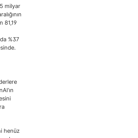
65 milyar
ralığının
n 81,19
ında %37
sinde.
derlere
nAI’ın
esini
ra
ni henüz