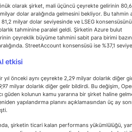
dönük olarak şirket, mali üçüncü çeyrekte gelirinin 80,
 milyar dolar aralığında gelmesini bekliyor. Bu tahmin a
81,2 milyar dolar seviyesinde ve LSEG konsensüsünü
larlık tahminine paralel geldi. Şirketin Azure bulut
rinin çeyreklik büyüme tahmini sabit para birimi baz
aralığında. StreetAccount konsensüsü ise %37,1 seviye
 etkisi
ir yıl önceki aynı çeyrekte 2,29 milyar dolarlık diğer gi
 9,97 milyar dolarlık diğer gelir bildirdi. Bu değişim, Ope
ı güden kolunun kamu yararına bir şirket haline gelm
eniden yapılandırma planını açıklamasından üç ay son
şti.
nda, şirketin ticari kalan performans yükümlülüğü, ya