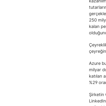
kazanılm
tutarlar
gerçekle
250 mily
kalan pe
olduğunu,
Çeyreklik
çeyreğin
Azure bu
milyar d
katılan 
%29 oran
Şirketin
LinkedIn’