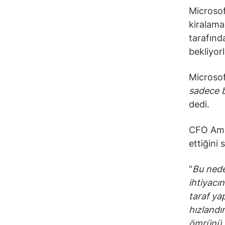
Microsof
kiralamal
tarafınd
bekliyorl
Microsof
sadece b
dedi.
CFO Amy 
ettiğini 
“
Bu nede
ihtiyacı
taraf ya
hızlandı
ömrünü t