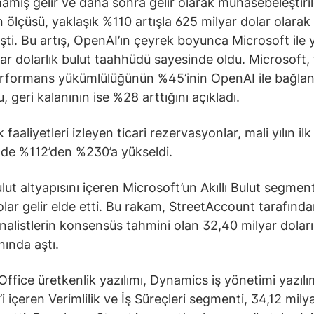
amış gelir ve daha sonra gelir olarak muhasebeleştiri
ın ölçüsü, yaklaşık %110 artışla 625 milyar dolar olarak
şti. Bu artış, OpenAI’ın çeyrek boyunca Microsoft ile 
ar dolarlık bulut taahhüdü sayesinde oldu. Microsoft, t
rformans yükümlülüğünün %45’inin OpenAI ile bağlant
 geri kalanının ise %28 arttığını açıkladı.
 faaliyetleri izleyen ticari rezervasyonlar, mali yılın ilk
de %112’den %230’a yükseldi.
lut altyapısını içeren Microsoft’un Akıllı Bulut segment
olar gelir elde etti. Bu rakam, StreetAccount tarafınd
analistlerin konsensüs tahmini olan 32,40 milyar doları
ında aştı.
 Office üretkenlik yazılımı, Dynamics iş yönetimi yazılı
i içeren Verimlilik ve İş Süreçleri segmenti, 34,12 mily