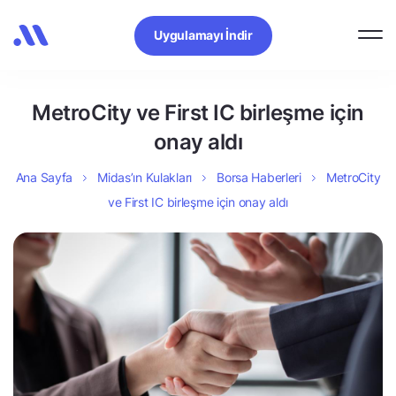
Uygulamayı İndir
MetroCity ve First IC birleşme için
onay aldı
Ana Sayfa
Midas’ın Kulakları
Borsa Haberleri
MetroCity
ve First IC birleşme için onay aldı