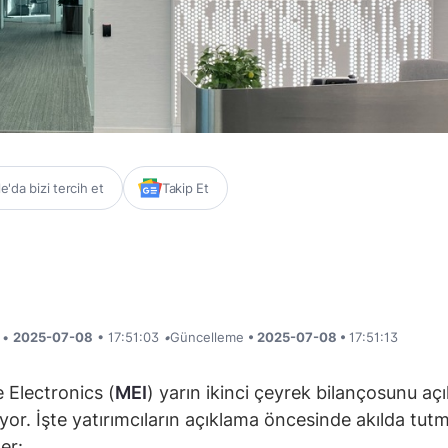
'da bizi tercih et
Takip Et
i •
2025-07-08
• 17:51:03
•
Güncelleme
• 2025-07-08 •
17:51:13
Electronics (
MEI
) yarın ikinci çeyrek bilançosunu a
ıyor. İşte yatırımcıların açıklama öncesinde akılda tut
er: