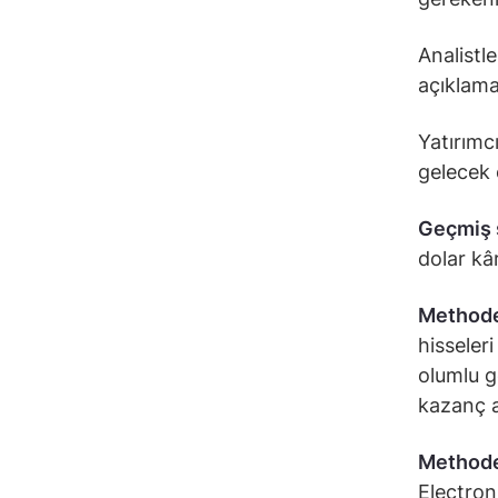
Analistl
açıklama
Yatırımc
gelecek 
Geçmiş 
dolar kâr
Methode
hisseler
olumlu g
kazanç a
Methode 
Electron