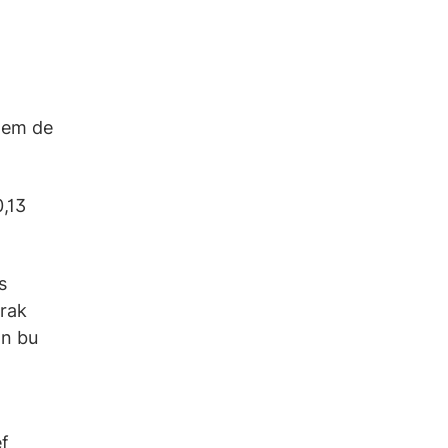
 hem de
0,13
s
arak
ın bu
f