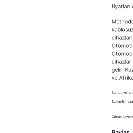
fiyatları
Methode 
kablosuz
cihazları
Otomotiv
Otomotiv
cihazlar 
geliri K
ve Afrik
Burada yer ala
Bu içerik hazı
Görsel kaynak
Paylaş