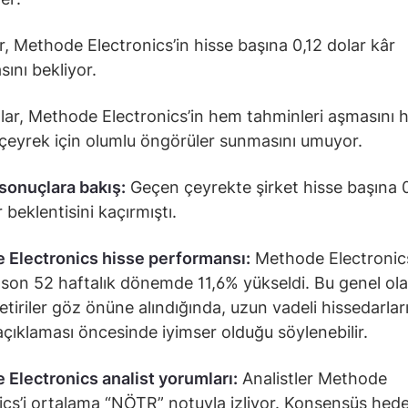
er, Methode Electronics’in hisse başına 0,12 dolar kâr
sını bekliyor.
ılar, Methode Electronics’in hem tahminleri aşmasını
çeyrek için olumlu öngörüler sunmasını umuyor.
sonuçlara bakış:
Geçen çeyrekte şirket hisse başına 
 beklentisini kaçırmıştı.
 Electronics hisse performansı:
Methode Electronic
i son 52 haftalık dönemde 11,6% yükseldi. Bu genel ol
etiriler göz önüne alındığında, uzun vadeli hissedarlar
çıklaması öncesinde iyimser olduğu söylenebilir.
Electronics analist yorumları:
Analistler Methode
ics’i ortalama “NÖTR” notuyla
izliyor
. Konsensüs hede