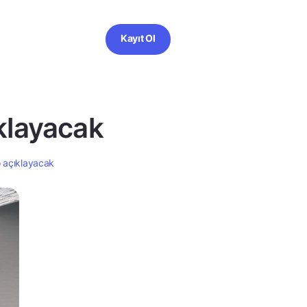
Kayıt Ol
klayacak
o açıklayacak