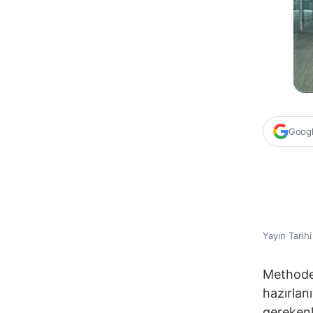
Google
Yayın Tarih
Methode 
hazırlan
gerekenl