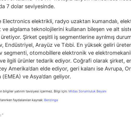
 da
7 dolar seviyesinde.
Electronics elektrikli, radyo uzaktan kumandalı, elek
 ve algılama teknolojilerini kullanan bileşen ve alt sis
 üretiyor. Şirket çeşitli iş segmentlerine ayrılmış duru
, Endüstriyel, Arayüz ve Tıbbi. En yüksek geliri ürete
 segmenti, otomobillere elektronik ve elektromekani
ve ilgili ürünler tedarik ediyor. Coğrafi olarak şirket, 
uzey Amerika’dan elde ediyor, geri kalanı ise Avrupa, 
a (EMEA) ve Asya’dan geliyor.
n bilgiler yatırım tavsiyesi içermez. Bilgi için:
Midas Sorumluluk Beyanı
rlanırken faydalanılan kaynak:
Benzinga
: ”