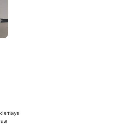
çıklamaya
ması