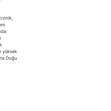
tronik,
tem
mda:
n
k
en yüksek
Orta Doğu