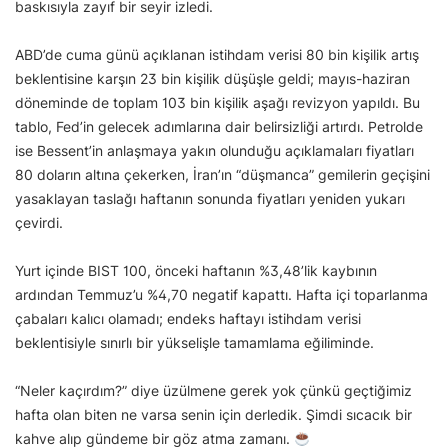
baskısıyla zayıf bir seyir izledi.
ABD’de cuma günü açıklanan istihdam verisi 80 bin kişilik artış
beklentisine karşın 23 bin kişilik düşüşle geldi; mayıs-haziran
döneminde de toplam 103 bin kişilik aşağı revizyon yapıldı. Bu
tablo, Fed’in gelecek adımlarına dair belirsizliği artırdı. Petrolde
ise Bessent’in anlaşmaya yakın olunduğu açıklamaları fiyatları
80 doların altına çekerken, İran’ın “düşmanca” gemilerin geçişini
yasaklayan taslağı haftanın sonunda fiyatları yeniden yukarı
çevirdi.
Yurt içinde BIST 100, önceki haftanın %3,48’lik kaybının
ardından Temmuz’u %4,70 negatif kapattı. Hafta içi toparlanma
çabaları kalıcı olamadı; endeks haftayı istihdam verisi
beklentisiyle sınırlı bir yükselişle tamamlama eğiliminde.
“Neler kaçırdım?” diye üzülmene gerek yok çünkü geçtiğimiz
hafta olan biten ne varsa senin için derledik. Şimdi sıcacık bir
kahve alıp gündeme bir göz atma zamanı.