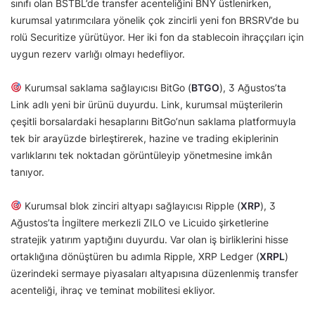
sınıfı olan BSTBL’de transfer acenteliğini BNY üstlenirken,
kurumsal yatırımcılara yönelik çok zincirli yeni fon BRSRV’de bu
rolü Securitize yürütüyor. Her iki fon da stablecoin ihraççıları için
uygun rezerv varlığı olmayı hedefliyor.
Kurumsal saklama sağlayıcısı BitGo (
BTGO
), 3 Ağustos’ta
Link adlı yeni bir ürünü duyurdu. Link, kurumsal müşterilerin
çeşitli borsalardaki hesaplarını BitGo’nun saklama platformuyla
tek bir arayüzde birleştirerek, hazine ve trading ekiplerinin
varlıklarını tek noktadan görüntüleyip yönetmesine imkân
tanıyor.
Kurumsal blok zinciri altyapı sağlayıcısı Ripple (
XRP
), 3
Ağustos’ta İngiltere merkezli ZILO ve Licuido şirketlerine
stratejik yatırım yaptığını duyurdu. Var olan iş birliklerini hisse
ortaklığına dönüştüren bu adımla Ripple, XRP Ledger (
XRPL
)
üzerindeki sermaye piyasaları altyapısına düzenlenmiş transfer
acenteliği, ihraç ve teminat mobilitesi ekliyor.