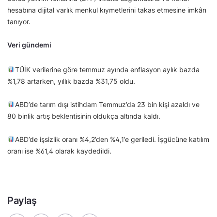
hesabına dijital varlık menkul kıymetlerini takas etmesine imkân
tanıyor.
Veri gündemi
TÜİK verilerine göre temmuz ayında enflasyon aylık bazda
%1,78 artarken, yıllık bazda %31,75 oldu.
ABD’de tarım dışı istihdam Temmuz’da 23 bin kişi azaldı ve
80 binlik artış beklentisinin oldukça altında kaldı.
ABD’de işsizlik oranı %4,2’den %4,1’e geriledi. İşgücüne katılım
oranı ise %61,4 olarak kaydedildi.
Paylaş