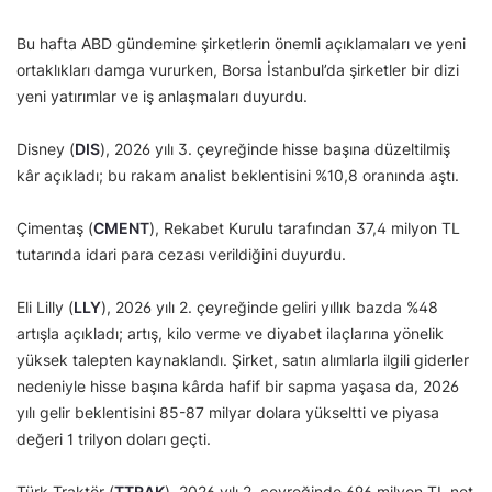
Bu hafta ABD gündemine şirketlerin önemli açıklamaları ve yeni
ortaklıkları damga vururken, Borsa İstanbul’da şirketler bir dizi
yeni yatırımlar ve iş anlaşmaları duyurdu.
Disney (
DIS
), 2026 yılı 3. çeyreğinde hisse başına düzeltilmiş
kâr açıkladı; bu rakam analist beklentisini %10,8 oranında aştı.
Çimentaş (
CMENT
), Rekabet Kurulu tarafından 37,4 milyon TL
tutarında idari para cezası verildiğini duyurdu.
Eli Lilly (
LLY
), 2026 yılı 2. çeyreğinde geliri yıllık bazda %48
artışla açıkladı; artış, kilo verme ve diyabet ilaçlarına yönelik
yüksek talepten kaynaklandı. Şirket, satın alımlarla ilgili giderler
nedeniyle hisse başına kârda hafif bir sapma yaşasa da, 2026
yılı gelir beklentisini 85-87 milyar dolara yükseltti ve piyasa
değeri 1 trilyon doları geçti.
Türk Traktör (
TTRAK
), 2026 yılı 2. çeyreğinde 696 milyon TL net