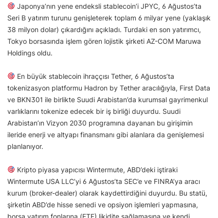
Japonya’nın yene endeksli stablecoin’i JPYC, 6 Ağustos’ta
Seri B yatırım turunu genişleterek toplam 6 milyar yene (yaklaşık
38 milyon dolar) çıkardığını açıkladı. Turdaki en son yatırımcı,
Tokyo borsasında işlem gören lojistik şirketi AZ-COM Maruwa
Holdings oldu.
En büyük stablecoin ihraççısı Tether, 6 Ağustos’ta
tokenizasyon platformu Hadron by Tether aracılığıyla, First Data
ve BKN301 ile birlikte Suudi Arabistan’da kurumsal gayrimenkul
varlıklarını tokenize edecek bir iş birliği duyurdu. Suudi
Arabistan’ın Vizyon 2030 programına dayanan bu girişimin
ileride enerji ve altyapı finansmanı gibi alanlara da genişlemesi
planlanıyor.
Kripto piyasa yapıcısı Wintermute, ABD’deki iştiraki
Wintermute USA LLC’yi 6 Ağustos’ta SEC’e ve FINRA’ya aracı
kurum (broker-dealer) olarak kaydettirdiğini duyurdu. Bu statü,
şirketin ABD’de hisse senedi ve opsiyon işlemleri yapmasına,
borsa yatırım fonlarına (ETF) likidite sağlamasına ve kendi