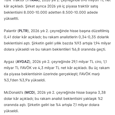
kâr açıkladı. Şirket ayrıca 2026 yılı iç piyasa traktör satış
beklentisini 8.000-10.000 adetten 8.500-10.000 adede
yükseltti.
Palantir (
PLTR
), 2026 yılı 2. çeyreğinde hisse başına düzeltilmiş
0,41 dolar kâr açıkladı; bu rakam analistlerin 0,34-0,35 dolarlık
beklentisini aştı. Şirketin geliri yıllık bazda %93 artışla 1,94 milyar
dolara yükseldi ve bu rakam beklentileri %6,8 oranında geçti.
Aygaz (
AYGAZ
), 2026 yılı 2. çeyreğinde 29,1 milyar TL ciro, 1,1
milyar TL FAVÖK ve 4,3 milyar TL net kâr açıkladı. Bu üç rakam
da piyasa beklentisinin üzerinde gerçekleşti; FAVÖK marjı
%3,1’den %3,9’a yükseldi.
McDonald’s (
MCD
), 2026 yılı 2. çeyreğinde hisse başına 3,38
dolar kâr açıkladı; bu rakam analist beklentisini yaklaşık %2
oranında aştı. Şirketin geliri ise %4 artışla 7,1 milyar dolara
yükseldi.