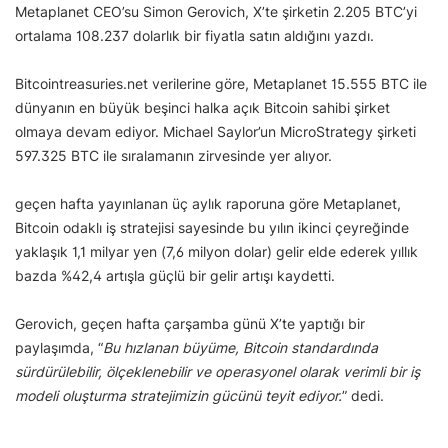
Metaplanet CEO’su Simon Gerovich, X’te şirketin 2.205 BTC’yi
ortalama 108.237 dolarlık bir fiyatla satın aldığını yazdı.
Bitcointreasuries.net verilerine göre, Metaplanet 15.555 BTC ile
dünyanın en büyük beşinci halka açık Bitcoin sahibi şirket
olmaya devam ediyor. Michael Saylor’un MicroStrategy şirketi
597.325 BTC ile sıralamanın zirvesinde yer alıyor.
geçen hafta yayınlanan üç aylık raporuna göre Metaplanet,
Bitcoin odaklı iş stratejisi sayesinde bu yılın ikinci çeyreğinde
yaklaşık 1,1 milyar yen (7,6 milyon dolar) gelir elde ederek yıllık
bazda %42,4 artışla güçlü bir gelir artışı kaydetti.
Gerovich, geçen hafta çarşamba günü X’te yaptığı bir
paylaşımda, “
Bu hızlanan büyüme, Bitcoin standardında
sürdürülebilir, ölçeklenebilir ve operasyonel olarak verimli bir iş
modeli oluşturma stratejimizin gücünü teyit ediyor.
” dedi.