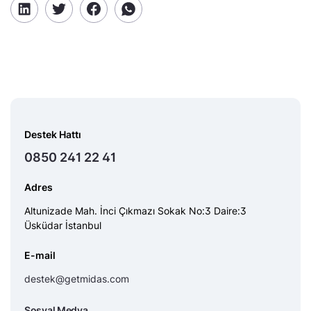
Destek Hattı
0850 241 22 41
Adres
Altunizade Mah. İnci Çıkmazı Sokak No:3 Daire:3
Üsküdar İstanbul
E-mail
destek@getmidas.com
Sosyal Medya