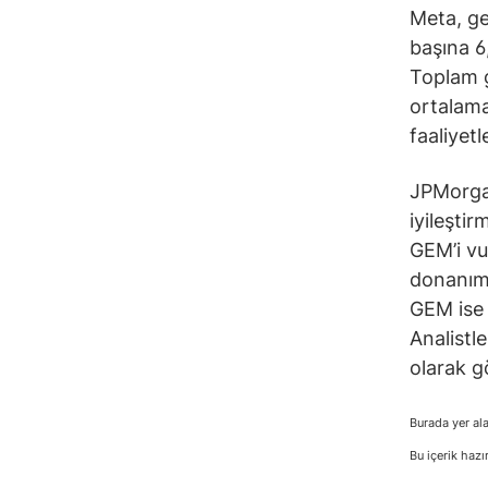
Meta, ge
başına 6,
Toplam g
ortalama
faaliyetl
JPMorgan
iyileşti
GEM’i vu
donanıml
GEM ise 
Analistl
olarak 
Burada yer ala
Bu içerik hazı