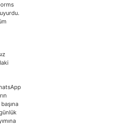
tforms
duyurdu.
çüm
ız
daki
WhatsApp
rın
ı başına
 günlük
ayımına