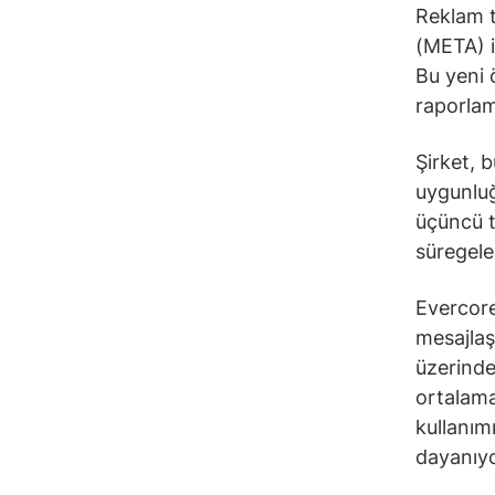
Reklam t
(META) i
Bu yeni 
raporlam
Şirket, 
uygunluğ
üçüncü t
süregelen
Evercore
mesajlaş
üzerinde
ortalama
kullanım
dayanıyo