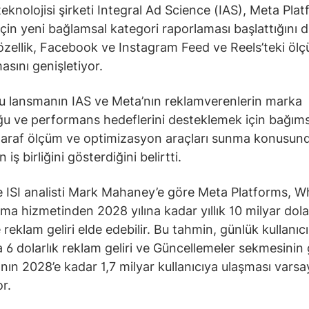
eknolojisi şirketi Integral Ad Science (IAS), Meta Pla
çin yeni bağlamsal kategori raporlaması başlattığını 
özellik, Facebook ve Instagram Feed ve Reels’teki öl
asını genişletiyor.
bu lansmanın IAS ve Meta’nın reklamverenlerin marka
u ve performans hedeflerini desteklemek için bağıms
araf ölçüm ve optimizasyon araçları sunma konusun
 iş birliğini gösterdiğini belirtti.
 ISI analisti Mark Mahaney’e göre Meta Platforms, 
ma hizmetinden 2028 yılına kadar yıllık 10 milyar dola
 reklam geliri elde edebilir. Bu tahmin, günlük kullanıc
 6 dolarlık reklam geliri ve Güncellemeler sekmesinin
ının 2028’e kadar 1,7 milyar kullanıcıya ulaşması vars
r.