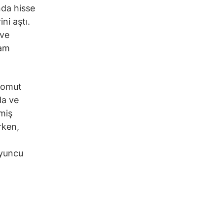
nda hisse
ni aştı.
 ve
lam
 somut
da ve
miş
rken,
oyuncu