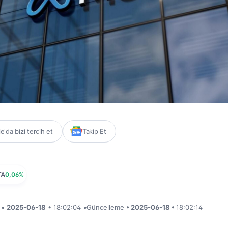
'da bizi tercih et
Takip Et
TA
0,06%
i •
2025-06-18
• 18:02:04
•
Güncelleme
• 2025-06-18 •
18:02:14