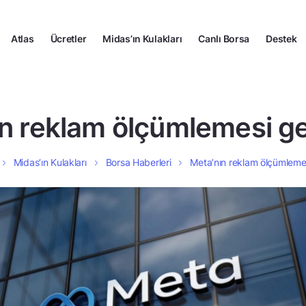
Atlas
Ücretler
Midas’ın Kulakları
Canlı Borsa
Destek
n reklam ölçümlemesi ge
Midas’ın Kulakları
Borsa Haberleri
Meta’nın reklam ölçümlemes