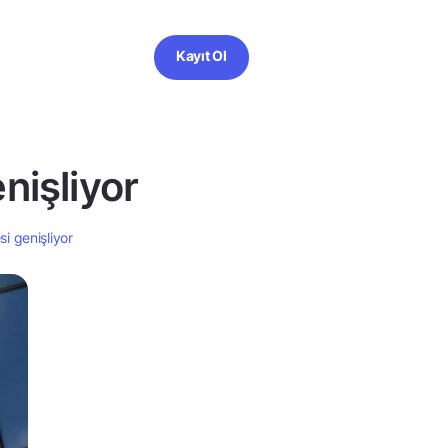
Kayıt Ol
nişliyor
i genişliyor