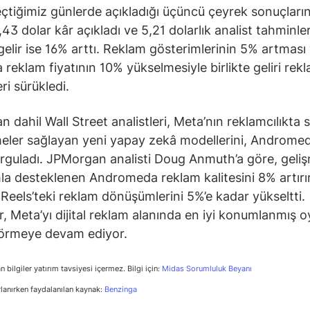
çtiğimiz günlerde açıkladığı üçüncü çeyrek sonuçları
43 dolar kâr açıkladı ve 5,21 dolarlık analist tahminleri
elir ise 16% arttı. Reklam gösterimlerinin 5% artması
 reklam fiyatının 10% yükselmesiyle birlikte geliri rek
eri sürükledi.
 dahil Wall Street analistleri, Meta’nın reklamcılıkta
rmeler sağlayan yeni yapay zekâ modellerini, Androme
rguladı. JPMorgan analisti Doug Anmuth’a göre, geliş
a desteklenen Andromeda reklam kalitesini 8% artırı
Reels’teki reklam dönüşümlerini 5%’e kadar yükseltti.
er, Meta’yı dijital reklam alanında en iyi konumlanmış 
görmeye devam ediyor.
n bilgiler yatırım tavsiyesi içermez. Bilgi için:
Midas Sorumluluk Beyanı
rlanırken faydalanılan kaynak:
Benzinga