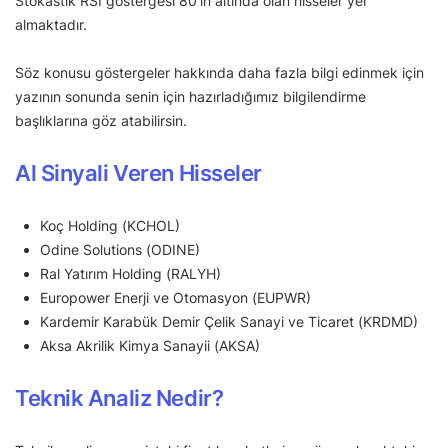
Stokastik RSI göstergesi 80’in altında olan hisseler yer
almaktadır.
Söz konusu göstergeler hakkında daha fazla bilgi edinmek için
yazının sonunda senin için hazırladığımız bilgilendirme
başlıklarına göz atabilirsin.
Al Sinyali Veren Hisseler
Koç Holding (KCHOL)
Odine Solutions (ODINE)
Ral Yatırım Holding (RALYH)
Europower Enerji ve Otomasyon (EUPWR)
Kardemir Karabük Demir Çelik Sanayi ve Ticaret (KRDMD)
Aksa Akrilik Kimya Sanayii (AKSA)
Teknik Analiz Nedir?