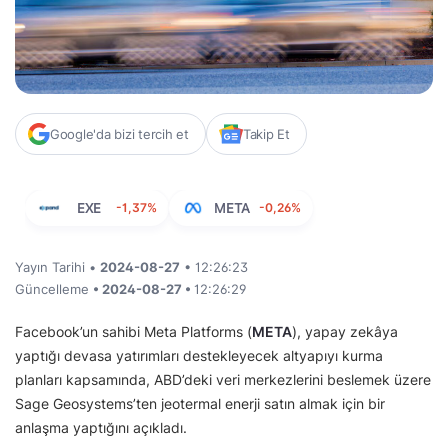
Google'da bizi tercih et
Takip Et
EXE
-1,37%
META
-0,26%
Yayın Tarihi •
2024-08-27
• 12:26:23
Güncelleme
• 2024-08-27 •
12:26:29
Facebook’un sahibi Meta Platforms (
META
), yapay zekâya
yaptığı devasa yatırımları destekleyecek altyapıyı kurma
planları kapsamında, ABD’deki veri merkezlerini beslemek üzere
Sage Geosystems’ten jeotermal enerji satın almak için bir
anlaşma yaptığını açıkladı.