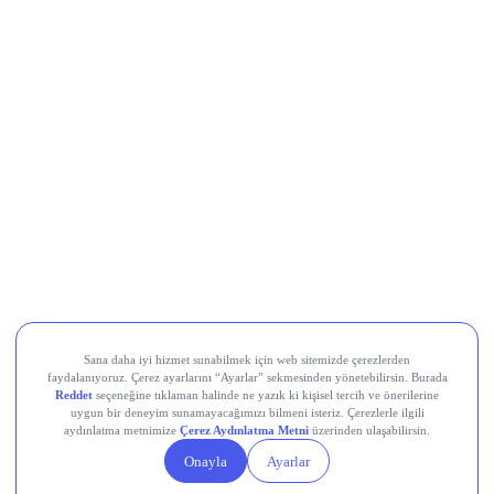
Türk Hava Yolları (THYAO)
, İkinci çeyrekte 8,9 milyar TL
net kâr elde etti; 6 aylık toplam kâr 18,86 milyar TL oldu.
Çeyreklik ortalama kâr beklentisi 11,9 milyar TL idi, açıklanan
kâr beklentilerin altında gerçekleşti.
Türk Telekom (TTKOM)
, İkinci çeyrekte piyasanın 4,9
milyar TL’lik beklentisini aşarak 6 milyar TL net kâr açıkladı;
hasılat ise 72,8 milyar TL ile 70,7 milyar TL’lik konsensüsün
üzerinde gerçekleşti. Net kâr yıllık bazda %7,4 düşse de
beklenti üstü geldi; ilk yarı net kârı %25,9 artışla 17,2 milyar
TL’ye ulaştı.
Teknosa (TKNSA)
, 2Ç26’da zayıf tüketici talebi nedeniyle
cironun yıllık %4 daralması, net zararın ise geçen yılın
üzerine çıkarak 1,1 milyar TL seviyesine ulaşması
bekleniyordu, bugün gelecek gerçekleşen rakamlar bu
beklentiyle karşılaştırılacak.
Devr-i Alem: Dünyada Neler Oluyor?