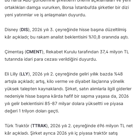
ortaklıkları damga vururken, Borsa İstanbul’da şirketler bir dizi
yeni yatırımlar ve iş anlaşmaları duyurdu.
Disney (
DIS
), 2026 yılı 3. çeyreğinde hisse başına düzeltilmiş
kâr açıkladı; bu rakam analist beklentisini %10,8 oranında aştı.
Çimentaş (
CMENT
), Rekabet Kurulu tarafından 37,4 milyon TL
tutarında idari para cezası verildiğini duyurdu.
Eli Lilly (
LLY
), 2026 yılı 2. çeyreğinde geliri yıllık bazda %48
artışla açıkladı; artış, kilo verme ve diyabet ilaçlarına yönelik
yüksek talepten kaynaklandı. Şirket, satın alımlarla ilgili giderler
nedeniyle hisse başına kârda hafif bir sapma yaşasa da, 2026
yılı gelir beklentisini 85-87 milyar dolara yükseltti ve piyasa
değeri 1 trilyon doları geçti.
Türk Traktör (
TTRAK
), 2026 yılı 2. çeyreğinde 696 milyon TL net
kâr açıkladı. Şirket ayrıca 2026 yılı iç piyasa traktör satış