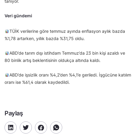
tanıyor.
Veri gündemi
TÜİK verilerine göre temmuz ayında enflasyon aylık bazda
%1,78 artarken, yıllık bazda %31,75 oldu.
ABD’de tarım dışı istihdam Temmuz’da 23 bin kişi azaldı ve
80 binlik artış beklentisinin oldukça altında kaldı.
ABD’de işsizlik oranı %4,2’den %4,1’e geriledi. İşgücüne katılım
oranı ise %61,4 olarak kaydedildi.
Paylaş