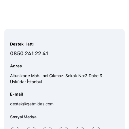
Destek Hattı
0850 241 22 41
Adres
Altunizade Mah. İnci Çıkmazı Sokak No:3 Daire:3
Üsküdar İstanbul
E-mail
destek@getmidas.com
Sosyal Medya