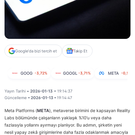
Google'da bizi tercih et
Takip Et
GOOG
-3,72%
GOOGL
-3,71%
META
-0,57%
Yayın Tarihi •
2026-01-13
• 19:14:37
Güncelleme
• 2026-01-13 •
19:14:47
Meta Platforms (
META
), metaverse birimini de kapsayan Reality
Labs bölümünde çalışanların yaklaşık %10’u veya daha
fazlasıyla yollarını ayırmayı planlıyor. Bu adımın, şirketin yeni
nesil yapay zekâ girişimlerine daha fazla odaklanmak amacıyla