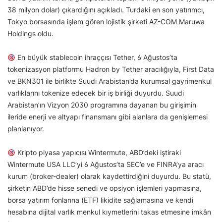
38 milyon dolar) çıkardığını açıkladı. Turdaki en son yatırımcı,
Tokyo borsasında işlem gören lojistik şirketi AZ-COM Maruwa
Holdings oldu.
En büyük stablecoin ihraççısı Tether, 6 Ağustos’ta
tokenizasyon platformu Hadron by Tether aracılığıyla, First Data
ve BKN301 ile birlikte Suudi Arabistan’da kurumsal gayrimenkul
varlıklarını tokenize edecek bir iş birliği duyurdu. Suudi
Arabistan’ın Vizyon 2030 programına dayanan bu girişimin
ileride enerji ve altyapı finansmanı gibi alanlara da genişlemesi
planlanıyor.
Kripto piyasa yapıcısı Wintermute, ABD’deki iştiraki
Wintermute USA LLC’yi 6 Ağustos’ta SEC’e ve FINRA’ya aracı
kurum (broker-dealer) olarak kaydettirdiğini duyurdu. Bu statü,
şirketin ABD’de hisse senedi ve opsiyon işlemleri yapmasına,
borsa yatırım fonlarına (ETF) likidite sağlamasına ve kendi
hesabına dijital varlık menkul kıymetlerini takas etmesine imkân