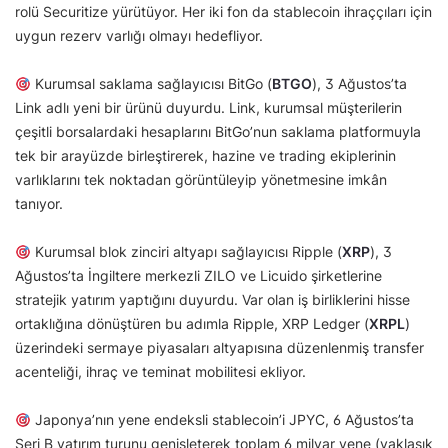
rolü Securitize yürütüyor. Her iki fon da stablecoin ihraççıları için
uygun rezerv varlığı olmayı hedefliyor.
Kurumsal saklama sağlayıcısı BitGo (
BTGO
), 3 Ağustos’ta
Link adlı yeni bir ürünü duyurdu. Link, kurumsal müşterilerin
çeşitli borsalardaki hesaplarını BitGo’nun saklama platformuyla
tek bir arayüzde birleştirerek, hazine ve trading ekiplerinin
varlıklarını tek noktadan görüntüleyip yönetmesine imkân
tanıyor.
Kurumsal blok zinciri altyapı sağlayıcısı Ripple (
XRP
), 3
Ağustos’ta İngiltere merkezli ZILO ve Licuido şirketlerine
stratejik yatırım yaptığını duyurdu. Var olan iş birliklerini hisse
ortaklığına dönüştüren bu adımla Ripple, XRP Ledger (
XRPL
)
üzerindeki sermaye piyasaları altyapısına düzenlenmiş transfer
acenteliği, ihraç ve teminat mobilitesi ekliyor.
Japonya’nın yene endeksli stablecoin’i JPYC, 6 Ağustos’ta
Seri B yatırım turunu genişleterek toplam 6 milyar yene (yaklaşık