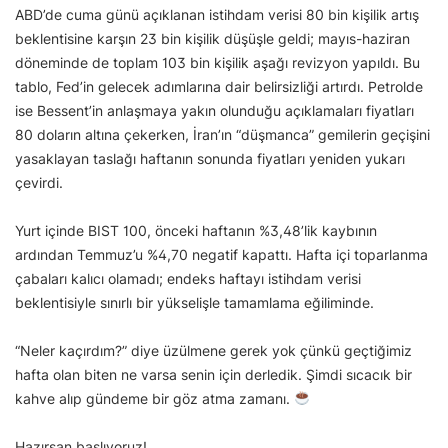
ABD’de cuma günü açıklanan istihdam verisi 80 bin kişilik artış
beklentisine karşın 23 bin kişilik düşüşle geldi; mayıs-haziran
döneminde de toplam 103 bin kişilik aşağı revizyon yapıldı. Bu
tablo, Fed’in gelecek adımlarına dair belirsizliği artırdı. Petrolde
ise Bessent’in anlaşmaya yakın olunduğu açıklamaları fiyatları
80 doların altına çekerken, İran’ın “düşmanca” gemilerin geçişini
yasaklayan taslağı haftanın sonunda fiyatları yeniden yukarı
çevirdi.
Yurt içinde BIST 100, önceki haftanın %3,48’lik kaybının
ardından Temmuz’u %4,70 negatif kapattı. Hafta içi toparlanma
çabaları kalıcı olamadı; endeks haftayı istihdam verisi
beklentisiyle sınırlı bir yükselişle tamamlama eğiliminde.
“Neler kaçırdım?” diye üzülmene gerek yok çünkü geçtiğimiz
hafta olan biten ne varsa senin için derledik. Şimdi sıcacık bir
kahve alıp gündeme bir göz atma zamanı.
Hazırsan başlıyoruz!