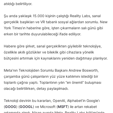
atıldığı belirtiliyor.
Şu anda yaklaşık 15.000 kişinin çalıştığı Reality Labs, sanal
gerçeklik başlıkları ve VR tabanlı sosyal ağlardan sorumlu. New
York Times’ın haberine göre, işten çıkarmaların salı günü gibi
erken bir tarihte duyurulabileceği ifade ediliyor.
Habere göre şirket, sanal gerçeklikten giyilebilir teknolojiye,
özellikle akıllı gözlükler ve bileklik gibi cihazlara yönelik
bütçesini artırmak için kaynaklarını yeniden dağıtmayı planlıyor.
Meta’nın Teknolojiden Sorumlu Başkanı Andrew Bosworth,
çarşamba günü çalışanların yüz yüze katılımını istediği bir
toplantı çağrısı yaptı. Toplantının yılın “en önemli” buluşması
olacağı belirtilirken, detay paylaşılmadı.
Teknoloji devinin bu kararları, OpenAI, Alphabet’in Google’ı
(
GOOG
) (
GOOGL
) ve Microsoft (
MSFT
) ile artan rekabet
ortamında alındı. Nisan ayında Meta, Reality Labs bölümünde,