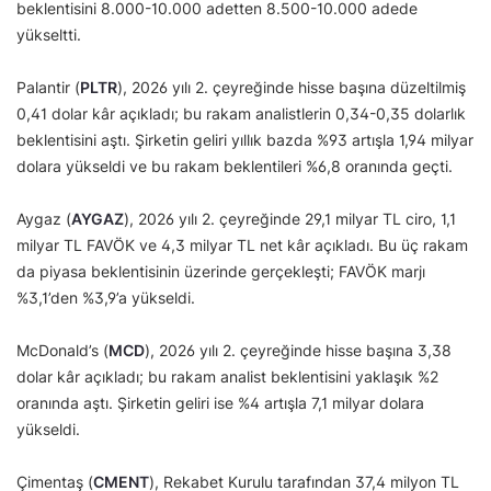
beklentisini 8.000-10.000 adetten 8.500-10.000 adede
yükseltti.
Palantir (
PLTR
), 2026 yılı 2. çeyreğinde hisse başına düzeltilmiş
0,41 dolar kâr açıkladı; bu rakam analistlerin 0,34-0,35 dolarlık
beklentisini aştı. Şirketin geliri yıllık bazda %93 artışla 1,94 milyar
dolara yükseldi ve bu rakam beklentileri %6,8 oranında geçti.
Aygaz (
AYGAZ
), 2026 yılı 2. çeyreğinde 29,1 milyar TL ciro, 1,1
milyar TL FAVÖK ve 4,3 milyar TL net kâr açıkladı. Bu üç rakam
da piyasa beklentisinin üzerinde gerçekleşti; FAVÖK marjı
%3,1’den %3,9’a yükseldi.
McDonald’s (
MCD
), 2026 yılı 2. çeyreğinde hisse başına 3,38
dolar kâr açıkladı; bu rakam analist beklentisini yaklaşık %2
oranında aştı. Şirketin geliri ise %4 artışla 7,1 milyar dolara
yükseldi.
Çimentaş (
CMENT
), Rekabet Kurulu tarafından 37,4 milyon TL