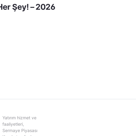
er Şey! – 2026
Yatırım hizmet ve
faaliyetleri,
Sermaye Piyasası