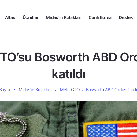
Atlas
Ücretler
Midas’ın Kulakları
Canlı Borsa
Destek
TO’su Bosworth ABD Or
katıldı
Sayfa
Midas’ın Kulakları
Meta CTO’su Bosworth ABD Ordusu’na ka