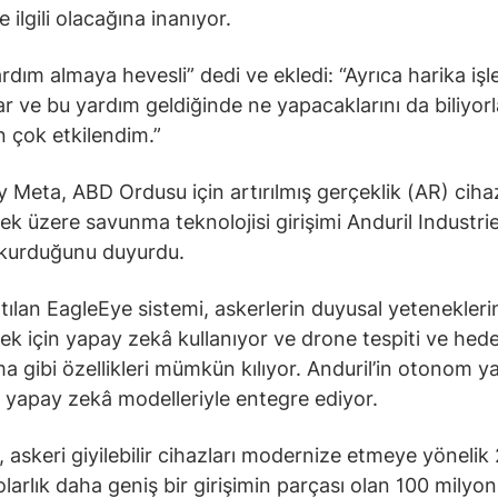
ilgili olacağına inanıyor.
rdım almaya hevesli” dedi ve ekledi: “Ayrıca harika işl
ar ve bu yardım geldiğinde ne yapacaklarını da biliyorl
 çok etkilendim.”
 Meta, ABD Ordusu için artırılmış gerçeklik (AR) cihaz
mek üzere savunma teknolojisi girişimi Anduril Industrie
 kurduğunu duyurdu.
ıtılan EagleEye sistemi, askerlerin duyusal yetenekleri
mek için yapay zekâ kullanıyor ve drone tespiti ve hed
a gibi özellikleri mümkün kılıyor. Anduril’in otonom ya
 yapay zekâ modelleriyle entegre ediyor.
t, askeri giyilebilir cihazları modernize etmeye yönelik
olarlık daha geniş bir girişimin parçası olan 100 milyo