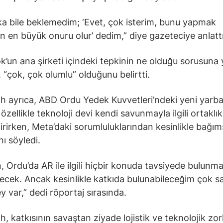
ka bile beklemedim; ‘Evet, çok isterim, bunu yapmak
n en büyük onuru olur’ dedim,” diye gazeteciye anlattı
’un ana şirketi içindeki tepkinin ne olduğu sorusuna 
, “çok, çok olumlu” olduğunu belirtti.
 ayrıca, ABD Ordu Yedek Kuvvetleri’ndeki yeni yarb
özellikle teknoloji devi kendi savunmayla ilgili ortaklık
tirirken, Meta’daki sorumluluklarından kesinlikle bağım
nı söyledi.
, Ordu’da AR ile ilgili hiçbir konuda tavsiyede bulunm
ecek. Ancak kesinlikle katkıda bulunabileceğim çok s
y var,” dedi röportaj sırasında.
, katkısının savaştan ziyade lojistik ve teknolojik zorl