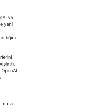
nAI ve
te yeni
andığını
lerini
aşlattı.
, OpenAI
b
lama ve