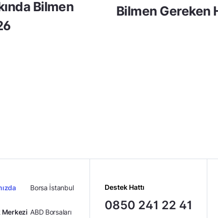
kkında Bilmen
Bilmen Gereken H
26
Destek Hattı
mızda
Borsa İstanbul
0850 241 22 41
 Merkezi
ABD Borsaları