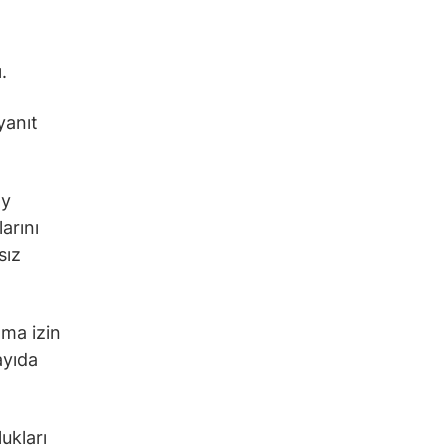
.
yanıt
ay
larını
sız
ama izin
ayıda
ukları