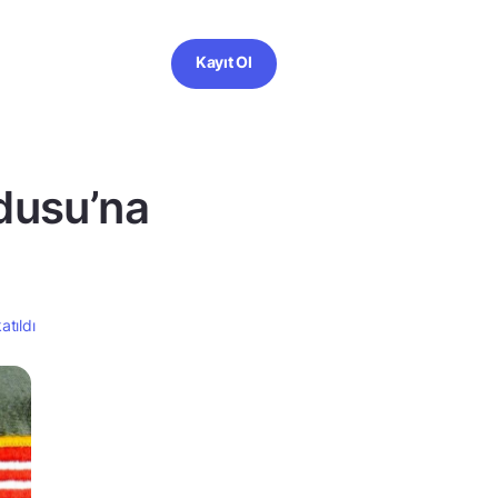
Kayıt Ol
dusu’na
tıldı