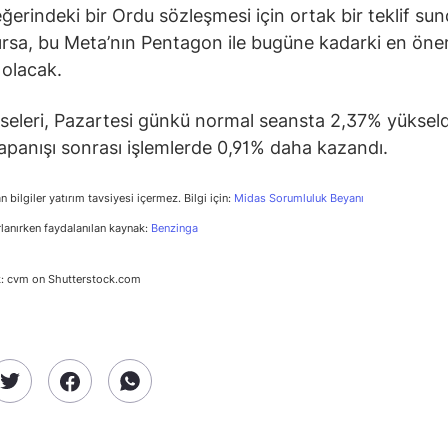
ğerindeki bir Ordu sözleşmesi için ortak bir teklif sun
rsa, bu Meta’nın Pentagon ile bugüne kadarki en öne
 olacak.
seleri, Pazartesi günkü normal seansta 2,37% yükseld
apanışı sonrası işlemlerde 0,91% daha kazandı.
n bilgiler yatırım tavsiyesi içermez. Bilgi için:
Midas Sorumluluk Beyanı
rlanırken faydalanılan kaynak:
Benzinga
k: cvm on Shutterstock.com