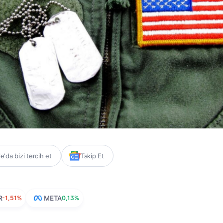
'da bizi tercih et
Takip Et
R
-1,51%
META
0,13%