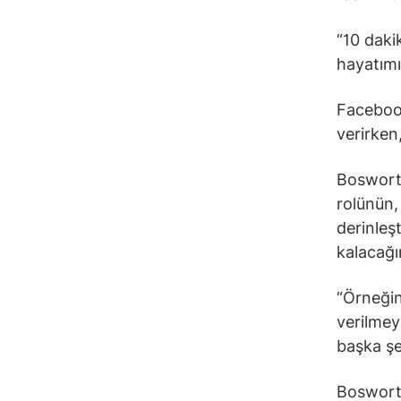
“10 daki
hayatımı
Facebook
verirken
Bosworth
rolünün, 
derinleş
kalacağı
“Örneğin
verilmey
başka şe
Bosworth