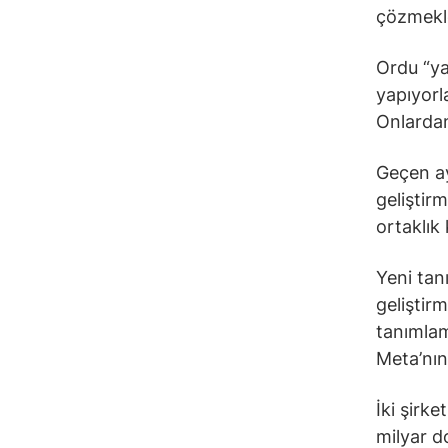
çözmekle 
Ordu “ya
yapıyorl
Onlardan
Geçen ay
geliştir
ortaklık
Yeni tan
geliştir
tanımlam
Meta’nın
İki şirke
milyar d