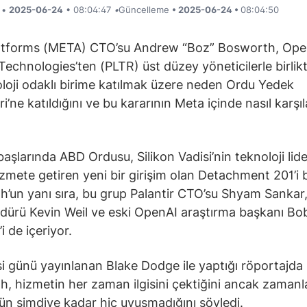
i •
2025-06-24
• 08:04:47
•
Güncelleme
• 2025-06-24 •
08:04:50
atforms (META) CTO’su Andrew “Boz” Bosworth, Ope
 Technologies’ten (PLTR) üst düzey yöneticilerle birlik
oloji odaklı birime katılmak üzere neden Ordu Yedek
i’ne katıldığını ve bu kararının Meta içinde nasıl karşıl
aşlarında ABD Ordusu, Silikon Vadisi’nin teknoloji lider
izmete getiren yeni bir girişim olan Detachment 201’i b
’un yanı sıra, bu grup Palantir CTO’su Shyam Sankar
ürü Kevin Weil ve eski OpenAI araştırma başkanı Bo
 de içeriyor.
i günü yayınlanan Blake Dodge ile yaptığı röportajda
, hizmetin her zaman ilgisini çektiğini ancak zaman
n şimdiye kadar hiç uyuşmadığını söyledi.