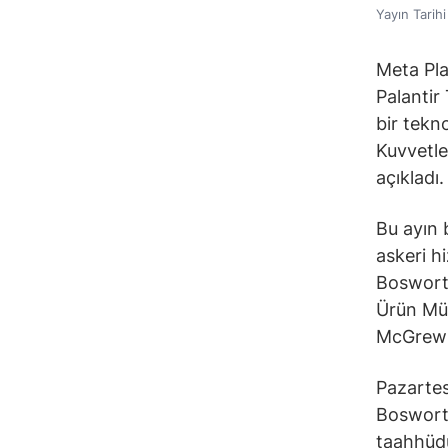
Yayın Tarih
Meta Pl
Palantir
bir tekn
Kuvvetler
açıkladı.
Bu ayın b
askeri h
Bosworth
Ürün Müd
McGrew’i
Pazartes
Bosworth
taahhüdü