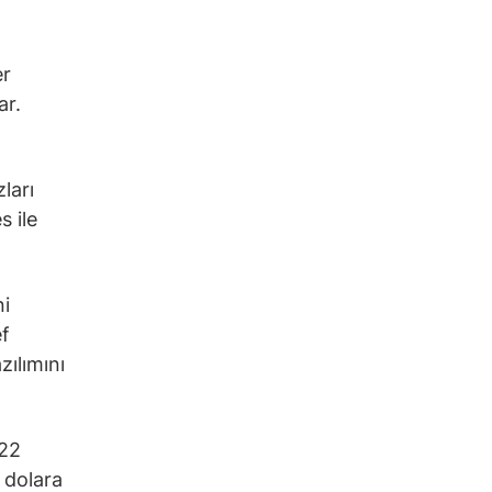
er
ar.
ları
s ile
ni
ef
zılımını
 22
n dolara