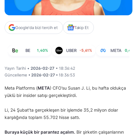
Google'da bizi tercih et
Takip Et
BE
1,40%
UBER
-5,61%
META
0,46%
Yayın Tarihi •
2026-02-27
• 18:36:42
Güncelleme
• 2026-02-27 •
18:36:53
Meta Platforms (
META
) CFO’su Susan J. Li, bu hafta oldukça
yüklü bir insider satışı gerçekleştirdi.
Li, 24 Şubat’ta gerçekleşen bir işlemde 35,2 milyon dolar
karşılığında toplam 55.702 hisse sattı.
Buraya küçük bir parantez açalım.
Bir şirketin çalışanlarının