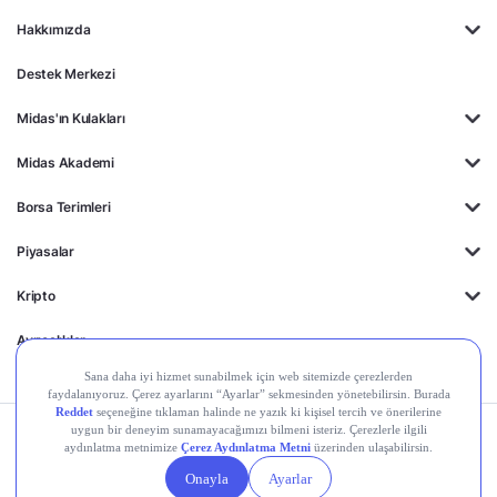
Hakkımızda
Destek Merkezi
Midas'ın Kulakları
Midas Akademi
Borsa Terimleri
Piyasalar
Kripto
Ayrıcalıklar
Kişisel Verilerin
Gizlilik
Yasal
Çerez
Korunması
Politikası
Duyurular
Ayarları