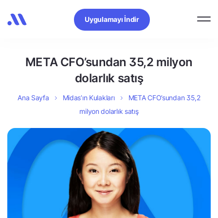
Uygulamayı İndir
META CFO’sundan 35,2 milyon
dolarlık satış
Ana Sayfa
Midas’ın Kulakları
META CFO’sundan 35,2
milyon dolarlık satış