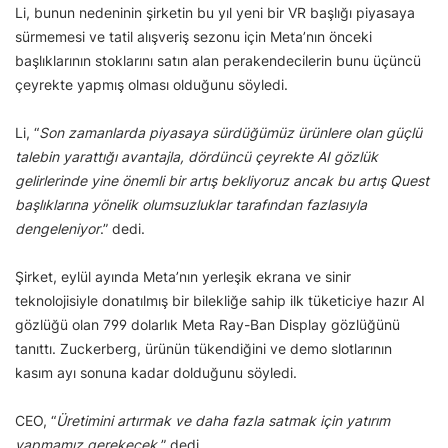
Li, bunun nedeninin şirketin bu yıl yeni bir VR başlığı piyasaya
sürmemesi ve tatil alışveriş sezonu için Meta’nın önceki
başlıklarının stoklarını satın alan perakendecilerin bunu üçüncü
çeyrekte yapmış olması olduğunu söyledi.
Li, “
Son zamanlarda piyasaya sürdüğümüz ürünlere olan güçlü
talebin yarattığı avantajla, dördüncü çeyrekte AI gözlük
gelirlerinde yine önemli bir artış bekliyoruz ancak bu artış Quest
başlıklarına yönelik olumsuzluklar tarafından fazlasıyla
dengeleniyor
.” dedi.
Şirket, eylül ayında Meta’nın yerleşik ekrana ve sinir
teknolojisiyle donatılmış bir bilekliğe sahip ilk tüketiciye hazır AI
gözlüğü olan 799 dolarlık Meta Ray-Ban Display gözlüğünü
tanıttı. Zuckerberg, ürünün tükendiğini ve demo slotlarının
kasım ayı sonuna kadar dolduğunu söyledi.
CEO, “
Üretimini artırmak ve daha fazla satmak için yatırım
yapmamız gerekecek.
” dedi.