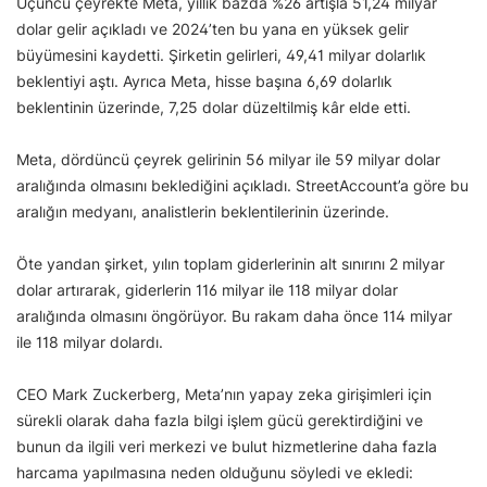
Üçüncü çeyrekte Meta, yıllık bazda %26 artışla 51,24 milyar
dolar gelir açıkladı ve 2024’ten bu yana en yüksek gelir
büyümesini kaydetti. Şirketin gelirleri, 49,41 milyar dolarlık
beklentiyi aştı. Ayrıca Meta, hisse başına 6,69 dolarlık
beklentinin üzerinde, 7,25 dolar düzeltilmiş kâr elde etti.
Meta, dördüncü çeyrek gelirinin 56 milyar ile 59 milyar dolar
aralığında olmasını beklediğini açıkladı. StreetAccount’a göre bu
aralığın medyanı, analistlerin beklentilerinin üzerinde.
Öte yandan şirket, yılın toplam giderlerinin alt sınırını 2 milyar
dolar artırarak, giderlerin 116 milyar ile 118 milyar dolar
aralığında olmasını öngörüyor. Bu rakam daha önce 114 milyar
ile 118 milyar dolardı.
CEO Mark Zuckerberg, Meta’nın yapay zeka girişimleri için
sürekli olarak daha fazla bilgi işlem gücü gerektirdiğini ve
bunun da ilgili veri merkezi ve bulut hizmetlerine daha fazla
harcama yapılmasına neden olduğunu söyledi ve ekledi: