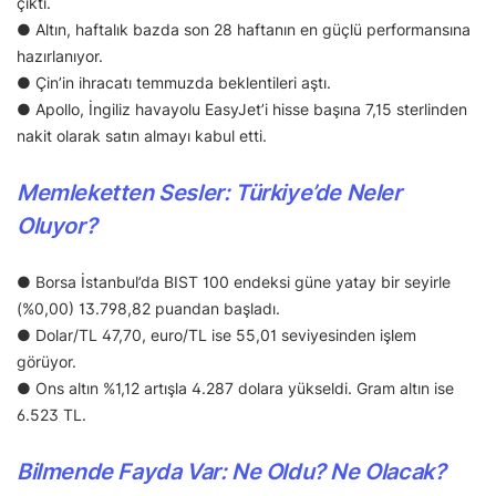
çıktı.
● Altın, haftalık bazda son 28 haftanın en güçlü performansına
hazırlanıyor.
● Çin’in ihracatı temmuzda beklentileri aştı.
● Apollo, İngiliz havayolu EasyJet’i hisse başına 7,15 sterlinden
nakit olarak satın almayı kabul etti.
Memleketten Sesler: Türkiye’de Neler
Oluyor?
● Borsa İstanbul’da BIST 100 endeksi güne yatay bir seyirle
(%0,00) 13.798,82 puandan başladı.
● Dolar/TL 47,70, euro/TL ise 55,01 seviyesinden işlem
görüyor.
● Ons altın %1,12 artışla 4.287 dolara yükseldi. Gram altın ise
6.523 TL.
Bilmende Fayda Var: Ne Oldu? Ne Olacak?