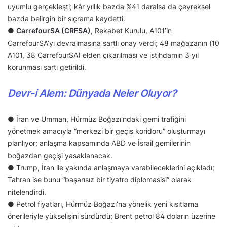
uyumlu gerçekleşti; kâr yıllık bazda %41 daralsa da çeyreksel
bazda belirgin bir sıçrama kaydetti.
●
CarrefourSA (CRFSA)
, Rekabet Kurulu, A101’in
CarrefourSA’yı devralmasına şartlı onay verdi; 48 mağazanın (10
A101, 38 CarrefourSA) elden çıkarılması ve istihdamın 3 yıl
korunması şartı getirildi.
Devr-i Alem: Dünyada Neler Oluyor?
● İran ve Umman, Hürmüz Boğazı’ndaki gemi trafiğini
yönetmek amacıyla “merkezi bir geçiş koridoru” oluşturmayı
planlıyor; anlaşma kapsamında ABD ve İsrail gemilerinin
boğazdan geçişi yasaklanacak.
● Trump, İran ile yakında anlaşmaya varabileceklerini açıkladı;
Tahran ise bunu “başarısız bir tiyatro diplomasisi” olarak
nitelendirdi.
● Petrol fiyatları, Hürmüz Boğazı’na yönelik yeni kısıtlama
önerileriyle yükselişini sürdürdü; Brent petrol 84 doların üzerine