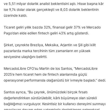
ve 5,51 milyar dolarlık analist beklentisini aştı. Hisse başına kâr
ise 9,74 dolar olarak gerçekleşti ve 8,03 dolarlık beklentinin
üzerinde kaldı.
Ticaret geliri yıllık bazda 32%, finansal gelir 37% ve Mercado
Pago’dan elde edilen fintech geliri 43% artış gösterdi.
Şirket, çeyrekte Brezilya, Meksika, Arjantin ve Şili gibi kilit
pazarlarda marka tercihinin tüm zamanların en yüksek
seviyesine ulaştığını belirtti.
MercadoLibre CFO’su Martin de los Santos, “MercadoLibre
2025’e hem ticaret hem de fintech alanlarında güçlü
operasyonel performansla olağanüstü bir ivmeyle başladı.” dedi.
Santos ayrıca, “Bu çeyrek, önümüzdeki birçok fırsatı
değerlendirirken sürdürülebilir, kârlı büyümeye olan sürekli
bağlılığımızı vurguluyor. Kesintisiz bir kullanıcı deneyimi sunmayı
amaçlayan devam eden yatırımlarla desteklenen geleneksel