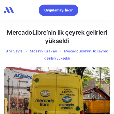
Uygulamayı İndir
MercadoLibre’nin ilk çeyrek gelirleri
yükseldi
Ana Sayfa
Midas’ın Kulakları
MercadoLibre’nin ilk çeyrek
gelirleri yükseldi