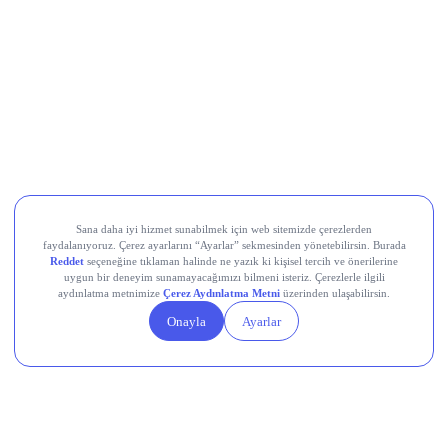
kâr beklentilerin altında gerçekleşti.
Türk Telekom (TTKOM)
, İkinci çeyrekte piyasanın 4,9
milyar TL’lik beklentisini aşarak 6 milyar TL net kâr açıkladı;
hasılat ise 72,8 milyar TL ile 70,7 milyar TL’lik konsensüsün
üzerinde gerçekleşti. Net kâr yıllık bazda %7,4 düşse de
beklenti üstü geldi; ilk yarı net kârı %25,9 artışla 17,2 milyar
TL’ye ulaştı.
Teknosa (TKNSA)
, 2Ç26’da zayıf tüketici talebi nedeniyle
cironun yıllık %4 daralması, net zararın ise geçen yılın
üzerine çıkarak 1,1 milyar TL seviyesine ulaşması
bekleniyordu, bugün gelecek gerçekleşen rakamlar bu
beklentiyle karşılaştırılacak.
Devr-i Alem: Dünyada Neler Oluyor?
Trump yönetimi yaklaşık 100 milyar dolarlık tarife iadesini
ödeme sürecine gönderdi.
Avro Bölgesi’nde bileşik PMI temmuzda 8 ayın en yüksek
seviyesine ulaştı.