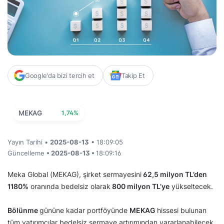
Google'da bizi tercih et
Takip Et
MEKAG
1,74%
Yayın Tarihi •
2025-08-13
• 18:09:05
Güncelleme
• 2025-08-13 •
18:09:16
Meka Global (MEKAG), şirket sermayesini
62,5 milyon TL’den
1180
%
oranında bedelsiz olarak
800 milyon TL’ye
yükseltecek.
Bölünme
gününe kadar portföyünde
MEKAG
hissesi bulunan
tüm yatırımcılar bedelsiz sermaye artırımından yararlanabilecek.