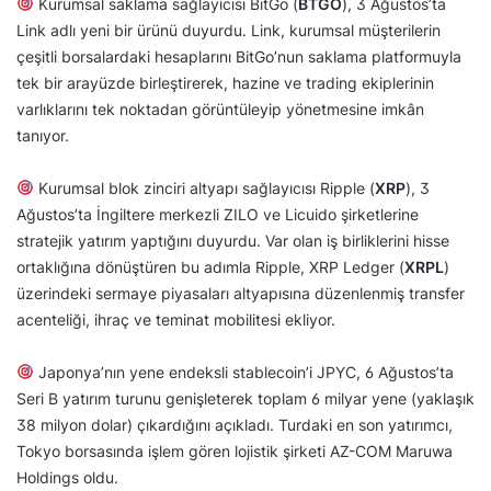
Kurumsal saklama sağlayıcısı BitGo (
BTGO
), 3 Ağustos’ta
Link adlı yeni bir ürünü duyurdu. Link, kurumsal müşterilerin
çeşitli borsalardaki hesaplarını BitGo’nun saklama platformuyla
tek bir arayüzde birleştirerek, hazine ve trading ekiplerinin
varlıklarını tek noktadan görüntüleyip yönetmesine imkân
tanıyor.
Kurumsal blok zinciri altyapı sağlayıcısı Ripple (
XRP
), 3
Ağustos’ta İngiltere merkezli ZILO ve Licuido şirketlerine
stratejik yatırım yaptığını duyurdu. Var olan iş birliklerini hisse
ortaklığına dönüştüren bu adımla Ripple, XRP Ledger (
XRPL
)
üzerindeki sermaye piyasaları altyapısına düzenlenmiş transfer
acenteliği, ihraç ve teminat mobilitesi ekliyor.
Japonya’nın yene endeksli stablecoin’i JPYC, 6 Ağustos’ta
Seri B yatırım turunu genişleterek toplam 6 milyar yene (yaklaşık
38 milyon dolar) çıkardığını açıkladı. Turdaki en son yatırımcı,
Tokyo borsasında işlem gören lojistik şirketi AZ-COM Maruwa
Holdings oldu.