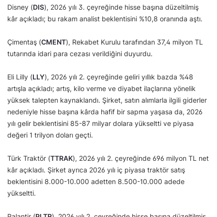
Disney (
DIS
), 2026 yılı 3. çeyreğinde hisse başına düzeltilmiş
kâr açıkladı; bu rakam analist beklentisini %10,8 oranında aştı.
Çimentaş (
CMENT
), Rekabet Kurulu tarafından 37,4 milyon TL
tutarında idari para cezası verildiğini duyurdu.
Eli Lilly (
LLY
), 2026 yılı 2. çeyreğinde geliri yıllık bazda %48
artışla açıkladı; artış, kilo verme ve diyabet ilaçlarına yönelik
yüksek talepten kaynaklandı. Şirket, satın alımlarla ilgili giderler
nedeniyle hisse başına kârda hafif bir sapma yaşasa da, 2026
yılı gelir beklentisini 85-87 milyar dolara yükseltti ve piyasa
değeri 1 trilyon doları geçti.
Türk Traktör (
TTRAK
), 2026 yılı 2. çeyreğinde 696 milyon TL net
kâr açıkladı. Şirket ayrıca 2026 yılı iç piyasa traktör satış
beklentisini 8.000-10.000 adetten 8.500-10.000 adede
yükseltti.
Palantir (
PLTR
), 2026 yılı 2. çeyreğinde hisse başına düzeltilmiş