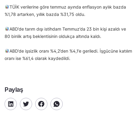
TÜİK verilerine göre temmuz ayında enflasyon aylık bazda
%1,78 artarken, yıllık bazda %31,75 oldu.
ABD’de tarım dışı istihdam Temmuz’da 23 bin kişi azaldı ve
80 binlik artış beklentisinin oldukça altında kaldı.
ABD’de işsizlik oranı %4,2’den %4,1’e geriledi. İşgücüne katılım
oranı ise %61,4 olarak kaydedildi.
Paylaş