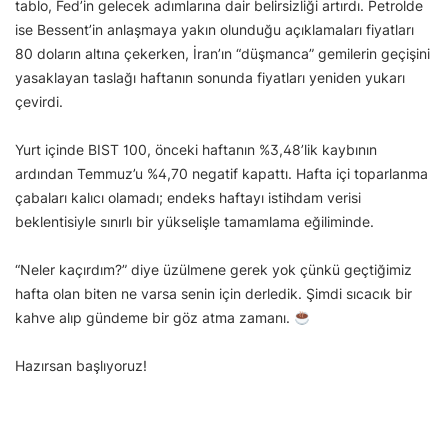
tablo, Fed’in gelecek adımlarına dair belirsizliği artırdı. Petrolde
ise Bessent’in anlaşmaya yakın olunduğu açıklamaları fiyatları
80 doların altına çekerken, İran’ın “düşmanca” gemilerin geçişini
yasaklayan taslağı haftanın sonunda fiyatları yeniden yukarı
çevirdi.
Yurt içinde BIST 100, önceki haftanın %3,48’lik kaybının
ardından Temmuz’u %4,70 negatif kapattı. Hafta içi toparlanma
çabaları kalıcı olamadı; endeks haftayı istihdam verisi
beklentisiyle sınırlı bir yükselişle tamamlama eğiliminde.
“Neler kaçırdım?” diye üzülmene gerek yok çünkü geçtiğimiz
hafta olan biten ne varsa senin için derledik. Şimdi sıcacık bir
kahve alıp gündeme bir göz atma zamanı.
Hazırsan başlıyoruz!