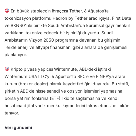
En büyük stablecoin ihraççısı Tether, 6 Ağustos’ta
tokenizasyon platformu Hadron by Tether aracılığıyla, First Data
ve BKN301 ile birlikte Suudi Arabistan’da kurumsal gayrimenkul
varlıklarını tokenize edecek bir iş birliği duyurdu. Suudi
Arabistan’ın Vizyon 2030 programına dayanan bu girişimin
ileride enerji ve altyapı finansmanı gibi alanlara da genişlemesi
planlanıyor.
Kripto piyasa yapıcısı Wintermute, ABD’deki iştiraki
Wintermute USA LLC’yi 6 Ağustos’ta SEC’e ve FINRA’ya aracı
kurum (broker-dealer) olarak kaydettirdiğini duyurdu. Bu statü,
şirketin ABD’de hisse senedi ve opsiyon işlemleri yapmasına,
borsa yatırım fonlarına (ETF) likidite sağlamasına ve kendi
hesabına dijital varlık menkul kıymetlerini takas etmesine imkân
tanıyor.
Veri gündemi