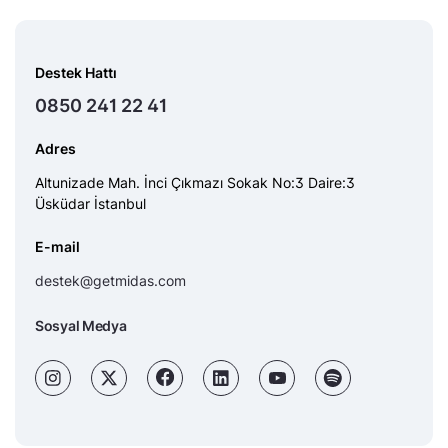
Destek Hattı
0850 241 22 41
Adres
Altunizade Mah. İnci Çıkmazı Sokak No:3 Daire:3
Üsküdar İstanbul
E-mail
destek@getmidas.com
Sosyal Medya