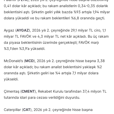
0,41 dolar kâr açıkladı; bu rakam analistlerin 0,34-0,35 dolarlık
beklentisini aştı. Şirketin geliri yıllık bazda %93 artışla 1,94 milyar
dolara yükseldi ve bu rakam beklentileri %6,8 oranında geçti.
Aygaz (
AYGAZ
), 2026 yılı 2. çeyreğinde 29,1 milyar TL ciro, 1,1
milyar TL FAVÖK ve 4,3 milyar TL net kâr açıkladı. Bu üç rakam
da piyasa beklentisinin üzerinde gerçekleşti; FAVÖK marjı
%3,1’den %3,9’a yükseldi.
McDonald’s (
MCD
), 2026 yılı 2. çeyreğinde hisse başına 3,38
dolar kâr açıkladı; bu rakam analist beklentisini yaklaşık %2
oranında aştı. Şirketin geliri ise %4 artışla 7,1 milyar dolara
yükseldi.
Çimentaş (
CMENT
), Rekabet Kurulu tarafından 37,4 milyon TL
tutarında idari para cezası verildiğini duyurdu.
Caterpillar (
CAT
), 2026 yılı 2. çeyreğinde hisse başına