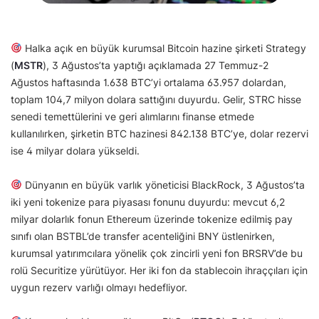
Halka açık en büyük kurumsal Bitcoin hazine şirketi Strategy
(
MSTR
), 3 Ağustos’ta yaptığı açıklamada 27 Temmuz-2
Ağustos haftasında 1.638 BTC’yi ortalama 63.957 dolardan,
toplam 104,7 milyon dolara sattığını duyurdu. Gelir, STRC hisse
senedi temettülerini ve geri alımlarını finanse etmede
kullanılırken, şirketin BTC hazinesi 842.138 BTC’ye, dolar rezervi
ise 4 milyar dolara yükseldi.
Dünyanın en büyük varlık yöneticisi BlackRock, 3 Ağustos’ta
iki yeni tokenize para piyasası fonunu duyurdu: mevcut 6,2
milyar dolarlık fonun Ethereum üzerinde tokenize edilmiş pay
sınıfı olan BSTBL’de transfer acenteliğini BNY üstlenirken,
kurumsal yatırımcılara yönelik çok zincirli yeni fon BRSRV’de bu
rolü Securitize yürütüyor. Her iki fon da stablecoin ihraççıları için
uygun rezerv varlığı olmayı hedefliyor.