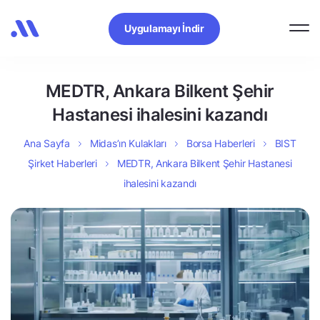
Uygulamayı İndir
MEDTR, Ankara Bilkent Şehir
Hastanesi ihalesini kazandı
Ana Sayfa
Midas’ın Kulakları
Borsa Haberleri
BIST
Şirket Haberleri
MEDTR, Ankara Bilkent Şehir Hastanesi
ihalesini kazandı