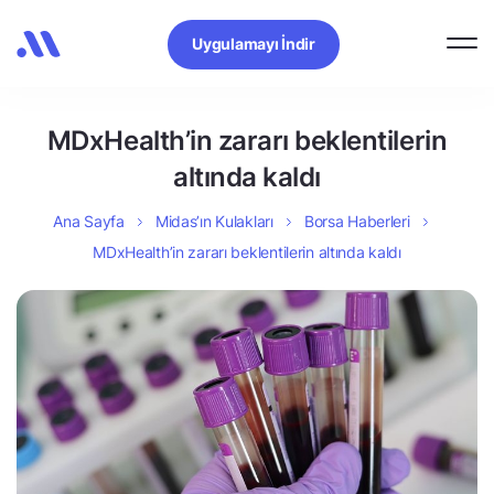
Uygulamayı İndir
MDxHealth’in zararı beklentilerin
altında kaldı
Ana Sayfa
Midas’ın Kulakları
Borsa Haberleri
MDxHealth’in zararı beklentilerin altında kaldı