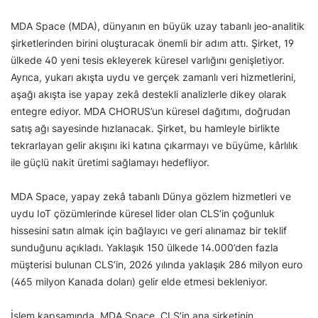
MDA Space (MDA), dünyanın en büyük uzay tabanlı jeo-analitik
şirketlerinden birini oluşturacak önemli bir adım attı. Şirket, 19
ülkede 40 yeni tesis ekleyerek küresel varlığını genişletiyor.
Ayrıca, yukarı akışta uydu ve gerçek zamanlı veri hizmetlerini,
aşağı akışta ise yapay zekâ destekli analizlerle dikey olarak
entegre ediyor. MDA CHORUS’un küresel dağıtımı, doğrudan
satış ağı sayesinde hızlanacak. Şirket, bu hamleyle birlikte
tekrarlayan gelir akışını iki katına çıkarmayı ve büyüme, kârlılık
ile güçlü nakit üretimi sağlamayı hedefliyor.
MDA Space, yapay zekâ tabanlı Dünya gözlem hizmetleri ve
uydu IoT çözümlerinde küresel lider olan CLS’in çoğunluk
hissesini satın almak için bağlayıcı ve geri alınamaz bir teklif
sunduğunu açıkladı. Yaklaşık 150 ülkede 14.000’den fazla
müşterisi bulunan CLS’in, 2026 yılında yaklaşık 286 milyon euro
(465 milyon Kanada doları) gelir elde etmesi bekleniyor.
İşlem kapsamında, MDA Space, CLS’in ana şirketinin