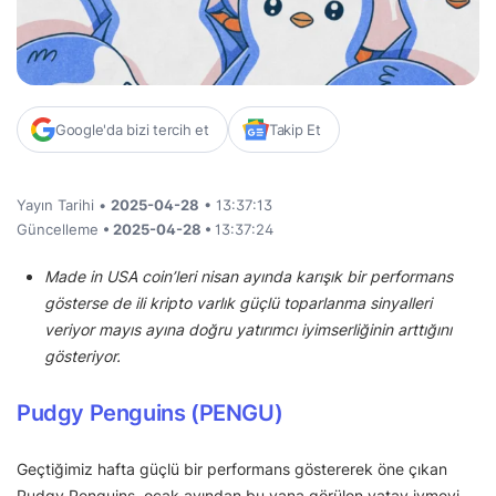
Google'da bizi tercih et
Takip Et
Yayın Tarihi •
2025-04-28
• 13:37:13
Güncelleme
• 2025-04-28 •
13:37:24
Made in USA coin’leri nisan ayında karışık bir performans
gösterse de ili kripto varlık güçlü toparlanma sinyalleri
veriyor mayıs ayına doğru yatırımcı iyimserliğinin arttığını
gösteriyor.
Pudgy Penguins (PENGU)
Geçtiğimiz hafta güçlü bir performans göstererek öne çıkan
Pudgy Penguins, ocak ayından bu yana görülen yatay ivmeyi