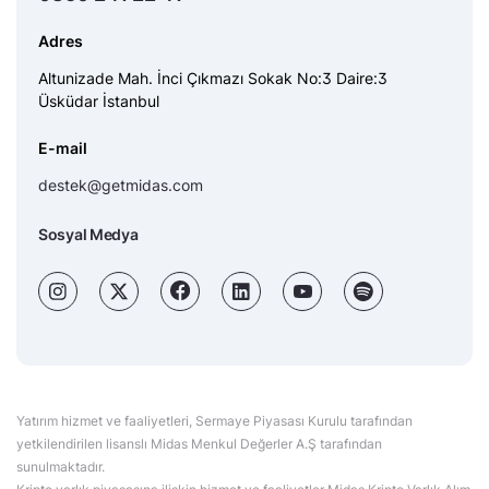
Adres
Altunizade Mah. İnci Çıkmazı Sokak No:3 Daire:3
Üsküdar İstanbul
E-mail
destek@getmidas.com
Sosyal Medya
Yatırım hizmet ve faaliyetleri, Sermaye Piyasası Kurulu tarafından
yetkilendirilen lisanslı Midas Menkul Değerler A.Ş tarafından
sunulmaktadır.