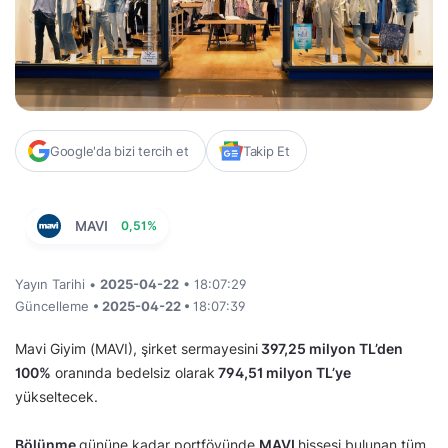
Google'da bizi tercih et
Takip Et
MAVI
0,51%
Yayın Tarihi •
2025-04-22
• 18:07:29
Güncelleme
• 2025-04-22 •
18:07:39
Mavi Giyim (MAVI), şirket sermayesini
397,25 milyon TL’den
100%
oranında bedelsiz olarak
794,51 milyon TL’ye
yükseltecek.
Bölünme
gününe kadar portföyünde
MAVI
hissesi bulunan tüm