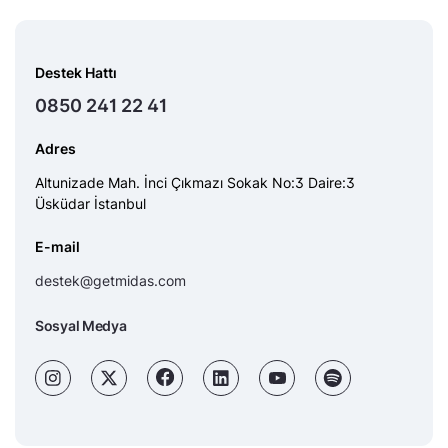
Destek Hattı
0850 241 22 41
Adres
Altunizade Mah. İnci Çıkmazı Sokak No:3 Daire:3
Üsküdar İstanbul
E-mail
destek@getmidas.com
Sosyal Medya