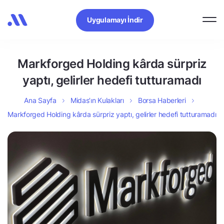
Uygulamayı İndir
Markforged Holding kârda sürpriz
yaptı, gelirler hedefi tutturamadı
Ana Sayfa
Midas’ın Kulakları
Borsa Haberleri
Markforged Holding kârda sürpriz yaptı, gelirler hedefi tutturamadı