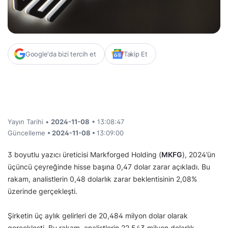
Google'da bizi tercih et
Takip Et
Yayın Tarihi •
2024-11-08
• 13:08:47
Güncelleme
• 2024-11-08 •
13:09:00
3 boyutlu yazıcı üreticisi Markforged Holding (
MKFG
), 2024’ün
üçüncü çeyreğinde hisse başına 0,47 dolar zarar açıkladı. Bu
rakam, analistlerin 0,48 dolarlık zarar beklentisinin 2,08%
üzerinde gerçekleşti.
Şirketin üç aylık gelirleri de 20,484 milyon dolar olarak
gerçekleşti. Bu rakam, analistlerin 22,543 milyon dolarlık