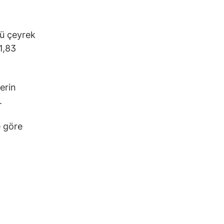
cü çeyrek
 1,83
lerin
.
e göre