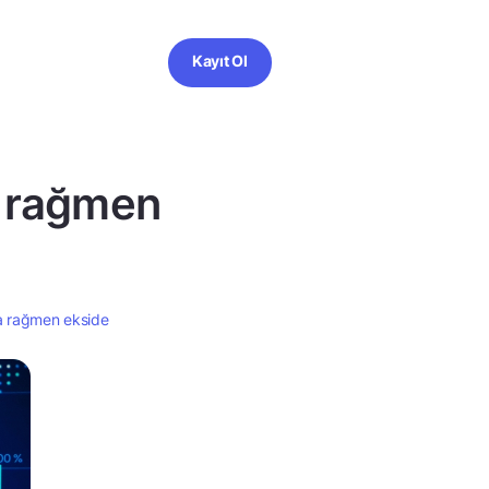
Kayıt Ol
a rağmen
a rağmen ekside