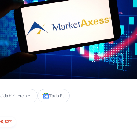
'da bizi tercih et
Takip Et
-0,82%