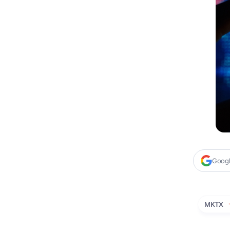
Google
MKTX