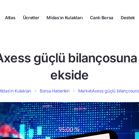
Atlas
Ücretler
Midas’ın Kulakları
Canlı Borsa
Destek
xess güçlü bilançosun
ekside
idas’ın Kulakları
Borsa Haberleri
MarketAxess güçlü bilançosun