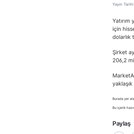
Yayın Tarih
Yatırım 
için hiss
dolarlık
Şirket ay
206,2 mi
MarketAx
yaklaşık
Burada yer ala
Bu içerik hazı
Paylaş