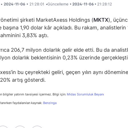
i •
2024-11-06
• 21:28:01
•
Güncelleme
• 2024-11-06 •
21:28:12
yönetimi şirketi MarketAxess Holdings (
MKTX
), üçün
e başına 1,90 dolar kâr açıkladı. Bu rakam, analistlerin
 tahminini 3,83% aştı.
rıca 206,7 milyon dolarlık gelir elde etti. Bu da analist
lyon dolarlık beklentisinin 0,23% üzerinde gerçekleşti
ess’in bu çeyrekteki geliri, geçen yılın aynı dönemin
 20% artış gösterdi.
n bilgiler yatırım tavsiyesi içermez. Bilgi için:
Midas Sorumluluk Beyanı
rlanırken faydalanılan kaynak:
Benzinga