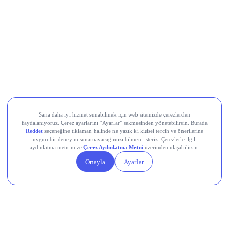
LayerZero (ZRO)