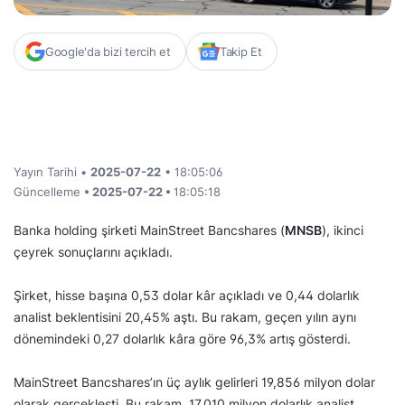
Google'da bizi tercih et
Takip Et
Yayın Tarihi •
2025-07-22
• 18:05:06
Güncelleme
• 2025-07-22 •
18:05:18
Banka holding şirketi MainStreet Bancshares (
MNSB
), ikinci
çeyrek sonuçlarını açıkladı.
Şirket, hisse başına 0,53 dolar kâr açıkladı ve 0,44 dolarlık
analist beklentisini 20,45% aştı. Bu rakam, geçen yılın aynı
dönemindeki 0,27 dolarlık kâra göre 96,3% artış gösterdi.
MainStreet Bancshares’ın üç aylık gelirleri 19,856 milyon dolar
olarak gerçekleşti. Bu rakam, 17,010 milyon dolarlık analist