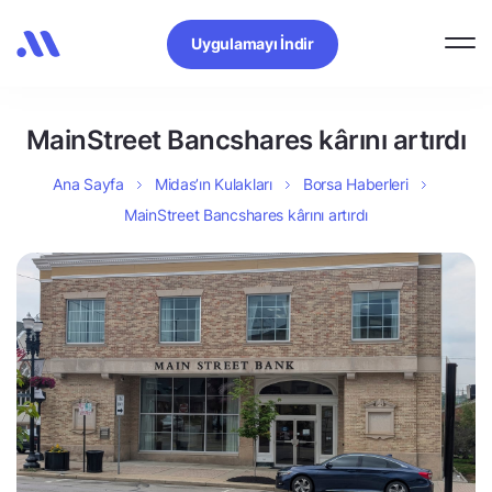
Uygulamayı İndir
MainStreet Bancshares kârını artırdı
Ana Sayfa
Midas’ın Kulakları
Borsa Haberleri
MainStreet Bancshares kârını artırdı