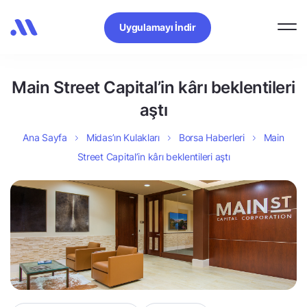
Uygulamayı İndir
Main Street Capital’in kârı beklentileri
aştı
Ana Sayfa
Midas’ın Kulakları
Borsa Haberleri
Main
Street Capital’in kârı beklentileri aştı