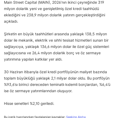
Main Street Capital (MAIN), 2026’nın ikinci çeyreğinde 319
milyon dolarlık yeni ve genişletilmiş özel kredi taahhüdü
eklediğini ve 238,9 milyon dolarlık yatırım gerçekleştirdiğini
açıkladı.
Şirketin en büyük taahhütleri arasında yaklaşık 138,5 milyon
dolar ile mekanik, elektrik ve sıhhi tesisat hizmetleri sunan bir
sağlayıcıya, yaklaşık 136,6 milyon dolar ile özel güç sistemleri
sağlayıcısına ve 26,4 milyon dolarlık borç ve öz sermaye
yatırımına yapılan katkılar yer aldı.
30 Haziran itibarıyla özel kredi portföyünün maliyet bazında
toplam büyüklüğü yaklaşık 2,1 milyar dolar oldu. Bu portföyün
%93,6’sı birinci dereceden teminatlı kıdemli borçlardan, %6,4’ü
ise öz sermaye yatırımlarından oluşuyor.
Hisse senetleri %2,10 geriledi.
Bu içerik hazırlanırken faydalanılan kaynaklar:
Seeking Alpha