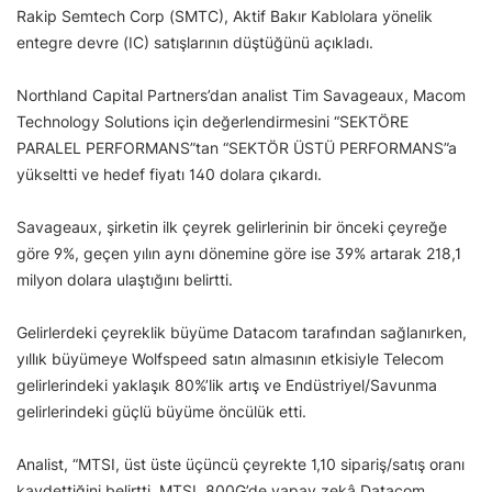
Rakip Semtech Corp (SMTC), Aktif Bakır Kablolara yönelik
entegre devre (IC) satışlarının düştüğünü açıkladı.
Northland Capital Partners’dan analist Tim Savageaux, Macom
Technology Solutions için değerlendirmesini “SEKTÖRE
PARALEL PERFORMANS”tan “SEKTÖR ÜSTÜ PERFORMANS”a
yükseltti ve hedef fiyatı 140 dolara çıkardı.
Savageaux, şirketin ilk çeyrek gelirlerinin bir önceki çeyreğe
göre 9%, geçen yılın aynı dönemine göre ise 39% artarak 218,1
milyon dolara ulaştığını belirtti.
Gelirlerdeki çeyreklik büyüme Datacom tarafından sağlanırken,
yıllık büyümeye Wolfspeed satın almasının etkisiyle Telecom
gelirlerindeki yaklaşık 80%’lik artış ve Endüstriyel/Savunma
gelirlerindeki güçlü büyüme öncülük etti.
Analist, “MTSI, üst üste üçüncü çeyrekte 1,10 sipariş/satış oranı
kaydettiğini belirtti. MTSI, 800G’de yapay zekâ Datacom