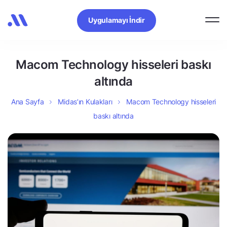
Uygulamayı İndir
Macom Technology hisseleri baskı
altında
Ana Sayfa
Midas’ın Kulakları
Macom Technology hisseleri
baskı altında