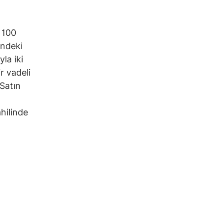
 100
indeki
la iki
r vadeli
 Satın
hilinde