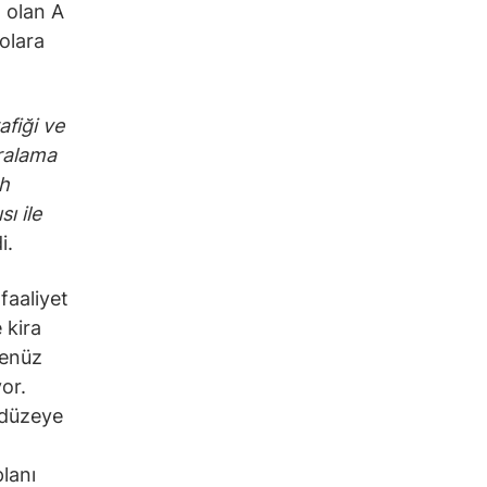
 olan A
olara
afiği ve
iralama
th
ı ile
i.
faaliyet
 kira
henüz
or.
 düzeye
planı