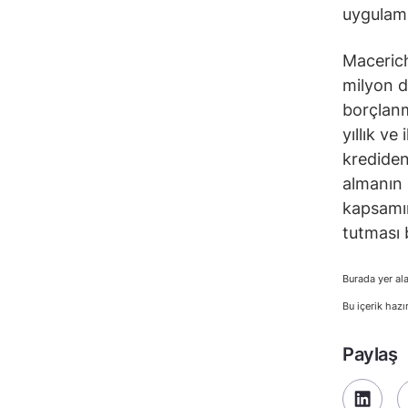
uygulama
Macerich
milyon d
borçlanm
yıllık ve
krediden
almanın 
kapsamın
tutması 
Burada yer ala
Bu içerik hazı
Paylaş