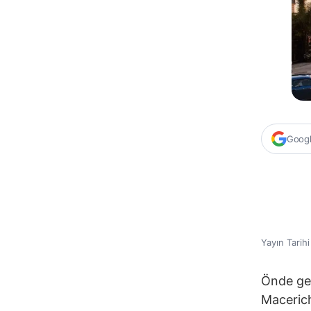
Google
Yayın Tarih
Önde gele
Maceric