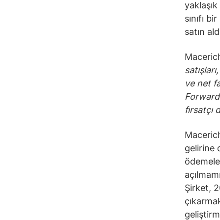
yaklaşık
sınıfı b
satın ald
Macerich
satışlar
ve net f
Forward 
fırsatçı 
Macerich
gelirine 
ödemele
açılmamı
Şirket, 
çıkarmak
geliştir