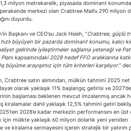
 1,3 milyon metrekarelik, piyasada dominant konumda
ir perakende merkezi olan Crabtree Mall’u 290 milyon d
ığını duyurdu.
’in Başkanı ve CEO’su Jack Hsieh, “
Crabtree, güçlü tr
ı, hızlı büyüyen bir pazarda dominant konumu, kalıcı k
aaliyet gelirinde iyileştirmeler sağlama yeteneği ve Pa
Planı kapsamındaki 2028 hedef FFO aralıklarına katkıs
dış büyüme arayışımız için tüm kriterleri karşılıyor.
” ded
, Crabtree satın alımından, mülkün tahmini 2025 net 
dayalı olarak yaklaşık 11% başlangıç getirisi ve 2027’de
rinin başlaması beklenen mevcut imzalanmış ancak 
ş kiralamalar dahil yaklaşık 12,5% tahmini getiri bekliy
2025’ten 2028’e kadar merkezin performansını en üst
 için mülkte yaklaşık 60 milyon dolarlık yeni yeniden
me ve kiralama sermayesini içeren stratejik bir yatırım 