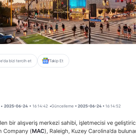
'da bizi tercih et
Takip Et
i •
2025-06-24
• 16:14:42
•
Güncelleme
• 2025-06-24 •
16:14:52
n bir alışveriş merkezi sahibi, işletmecisi ve geliştiric
h Company (
MAC
), Raleigh, Kuzey Carolina’da buluna