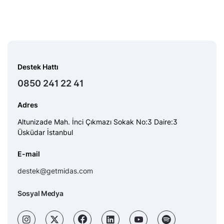
Destek Hattı
0850 241 22 41
Adres
Altunizade Mah. İnci Çıkmazı Sokak No:3 Daire:3
Üsküdar İstanbul
E-mail
destek@getmidas.com
Sosyal Medya