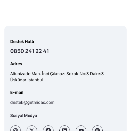
Destek Hattı
0850 241 22 41
Adres
Altunizade Mah. İnci Çıkmazı Sokak No:3 Daire:3
Üsküdar İstanbul
E-mail
destek@getmidas.com
Sosyal Medya