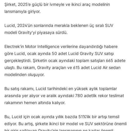
Şirket, 2025’e güçlü bir ivmeyle ve ikinci araç modelinin
lansmanıyla giriyor.
Lucid, 2024’ün sonlarında merakla beklenen üç sıralı SUV
modeli Gravity’yi piyasaya sürdü.
Electrek’in Motor Intelligence verilerine dayandırdığı habere
göre Lucid, ocak ayında 50 adet Lucid Gravity SUV satışı
gerçekleştirdi. Şirketin ocak ayındaki toplam satışları 665 adete
ulaştı. Bu rakam, Gravity araçları ve 615 adet Lucid Air sedan
modelinden oluşuyor.
Bu satış rakamı, Lucid tarihindeki en yüksek aylık toplamlar
arasında yer alıyor ve aralık ayındaki 780 adetlik rekor teslimat
rakamının hemen altında kalıyor.
Bu, Lucid için ocak ayında yıllık bazda 51%’lik bir artışı temsil
ediyor. Bu artış, şirkete ikinci bir model ve SUV sektörüne önemli
bir giriş sağlayan Gravity’nin lansmanının ne kadar önemli