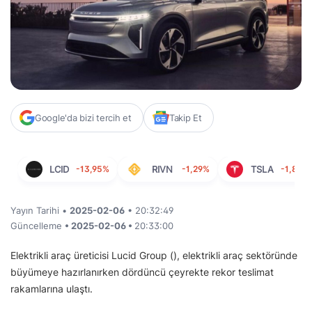
Google'da bizi tercih et
Takip Et
LCID
-13,95%
RIVN
-1,29%
TSLA
-1,80%
Yayın Tarihi •
2025-02-06
• 20:32:49
Güncelleme
• 2025-02-06 •
20:33:00
Elektrikli araç üreticisi Lucid Group (), elektrikli araç sektöründe
büyümeye hazırlanırken dördüncü çeyrekte rekor teslimat
rakamlarına ulaştı.