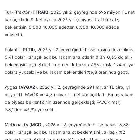
Türk Traktör (
TTRAK
), 2026 yılı 2. çeyreğinde 696 milyon TL net
kâr açıkladı. Şirket ayrıca 2026 yılı iç piyasa traktör satış
beklentisini 8.000-10.000 adetten 8.500-10.000 adede
yükseltti.
Palantir (
PLTR
), 2026 yılı 2. çeyreğinde hisse başına düzeltilmiş
0,41 dolar kâr açıkladı; bu rakam analistlerin 0,34-0,35 dolarlık
beklentisini aştı. Şirketin geliri yıllık bazda %93 artışla 1,94 milyar
dolara yükseldi ve bu rakam beklentileri %6,8 oranında geçti.
Aygaz (
AYGAZ
), 2026 yılı 2. çeyreğinde 29,1 milyar TL ciro, 1,1
milyar TL FAVÖK ve 4,3 milyar TL net kâr açıkladı. Bu üç rakam
da piyasa beklentisinin üzerinde gerçekleşti; FAVÖK marjı
%3,1’den %3,9’a yükseldi.
McDonald’s (
MCD
), 2026 yılı 2. çeyreğinde hisse başına 3,38
dolar kâr açıkladı; bu rakam analist beklentisini yaklaşık %2
oranında aştı. Şirketin geliri ise %4 artışla 7,1 milyar dolara