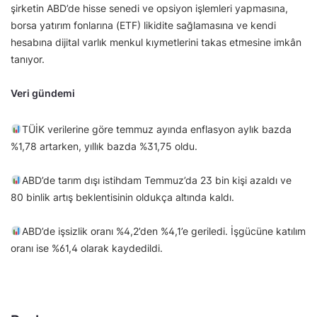
şirketin ABD’de hisse senedi ve opsiyon işlemleri yapmasına,
borsa yatırım fonlarına (ETF) likidite sağlamasına ve kendi
hesabına dijital varlık menkul kıymetlerini takas etmesine imkân
tanıyor.
Veri gündemi
TÜİK verilerine göre temmuz ayında enflasyon aylık bazda
%1,78 artarken, yıllık bazda %31,75 oldu.
ABD’de tarım dışı istihdam Temmuz’da 23 bin kişi azaldı ve
80 binlik artış beklentisinin oldukça altında kaldı.
ABD’de işsizlik oranı %4,2’den %4,1’e geriledi. İşgücüne katılım
oranı ise %61,4 olarak kaydedildi.