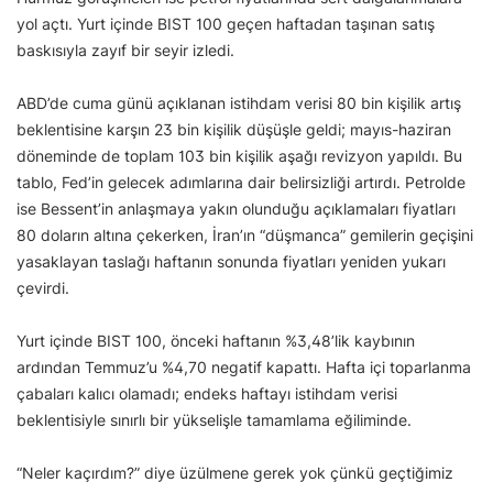
yol açtı. Yurt içinde BIST 100 geçen haftadan taşınan satış
baskısıyla zayıf bir seyir izledi.
ABD’de cuma günü açıklanan istihdam verisi 80 bin kişilik artış
beklentisine karşın 23 bin kişilik düşüşle geldi; mayıs-haziran
döneminde de toplam 103 bin kişilik aşağı revizyon yapıldı. Bu
tablo, Fed’in gelecek adımlarına dair belirsizliği artırdı. Petrolde
ise Bessent’in anlaşmaya yakın olunduğu açıklamaları fiyatları
80 doların altına çekerken, İran’ın “düşmanca” gemilerin geçişini
yasaklayan taslağı haftanın sonunda fiyatları yeniden yukarı
çevirdi.
Yurt içinde BIST 100, önceki haftanın %3,48’lik kaybının
ardından Temmuz’u %4,70 negatif kapattı. Hafta içi toparlanma
çabaları kalıcı olamadı; endeks haftayı istihdam verisi
beklentisiyle sınırlı bir yükselişle tamamlama eğiliminde.
“Neler kaçırdım?” diye üzülmene gerek yok çünkü geçtiğimiz