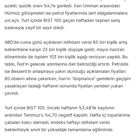
azaldı; işsizlik oranı %4,1’e geriledi. İran-Umman arasındaki
Hürmüz görüşmeleri ise petrol fiyatlarında sert dalgalanmalara
yol açtı. Yurt içinde BIST 100 geçen haftadan taşınan satış
baskısıyla zayıf bir seyir izledi.
ABD’de cuma günü açıklanan istihdam verisi 80 bin kişilik artış
beklentisine karşın 23 bin kişilik düşüşle geldi; mayıs-haziran
döneminde de toplam 103 bin kişilik aşağı revizyon yapıldı. Bu
tablo, Fed’in gelecek adımlarına dair belirsizliği artırdı. Petrolde
ise Bessent’in anlaşmaya yakın olunduğu açıklamaları fiyatları
80 doların altına çekerken, İran’ın “düşmanca” gemilerin geçişini
yasaklayan taslağı haftanın sonunda fiyatları yeniden yukarı
çevirdi.
Yurt içinde BIST 100, önceki haftanın %3,48’lik kaybının
ardından Temmuz’u %4,70 negatif kapattı. Hafta içi toparlanma
çabaları kalıcı olamadı; endeks haftayı istihdam verisi
beklentisiyle sınırlı bir yükselişle tamamlama eğiliminde.