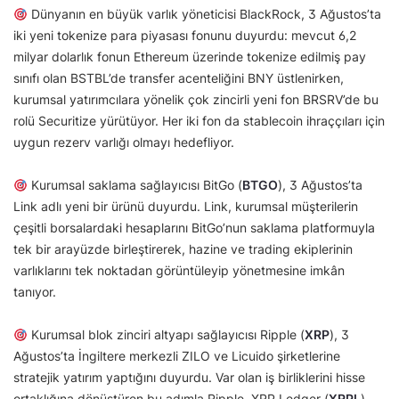
Dünyanın en büyük varlık yöneticisi BlackRock, 3 Ağustos’ta
iki yeni tokenize para piyasası fonunu duyurdu: mevcut 6,2
milyar dolarlık fonun Ethereum üzerinde tokenize edilmiş pay
sınıfı olan BSTBL’de transfer acenteliğini BNY üstlenirken,
kurumsal yatırımcılara yönelik çok zincirli yeni fon BRSRV’de bu
rolü Securitize yürütüyor. Her iki fon da stablecoin ihraççıları için
uygun rezerv varlığı olmayı hedefliyor.
Kurumsal saklama sağlayıcısı BitGo (
BTGO
), 3 Ağustos’ta
Link adlı yeni bir ürünü duyurdu. Link, kurumsal müşterilerin
çeşitli borsalardaki hesaplarını BitGo’nun saklama platformuyla
tek bir arayüzde birleştirerek, hazine ve trading ekiplerinin
varlıklarını tek noktadan görüntüleyip yönetmesine imkân
tanıyor.
Kurumsal blok zinciri altyapı sağlayıcısı Ripple (
XRP
), 3
Ağustos’ta İngiltere merkezli ZILO ve Licuido şirketlerine
stratejik yatırım yaptığını duyurdu. Var olan iş birliklerini hisse
ortaklığına dönüştüren bu adımla Ripple, XRP Ledger (
XRPL
)