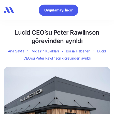
Uygulamayı İndir
Lucid CEO’su Peter Rawlinson
görevinden ayrıldı
Ana Sayfa
Midas’ın Kulakları
Borsa Haberleri
Lucid
CEO’su Peter Rawlinson görevinden ayrıldı