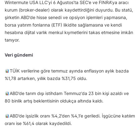
Wintermute USA LLC’yi 6 Ağustos’ta SEC’e ve FINRA’ya aracı
kurum (broker-dealer) olarak kaydettirdiğini duyurdu. Bu statü,
şirketin ABD’de hisse senedi ve opsiyon işlemleri yapmasına,
borsa yatırım fonlarına (ETF) likidite sağlamasına ve kendi
hesabına dijital varlık menkul kıymetlerini takas etmesine imkân
tanıyor.
Veri gündemi
TÜİK verilerine göre temmuz ayında enflasyon aylık bazda
%1,78 artarken, yıllık bazda %31,75 oldu.
ABD’de tarım dışı istihdam Temmuz’da 23 bin kişi azaldı ve
80 binlik artış beklentisinin oldukça altında kaldı.
ABD’de işsizlik oranı %4,2’den %4,1’e geriledi. İşgücüne katılım
oranı ise %61,4 olarak kaydedildi.