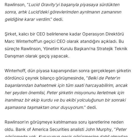
Rawlinson, “
Lucid Gravity’yi başarıyla piyasaya sürdükten
sonra, artık Lucid’deki görevlerimden ayrılmanın zamanının
geldiğine karar verdim
.” dedi.
Şirket, kalıcı bir CEO belirlenene kadar Operasyon Direktörü
Marc Winterhoff’un geçici CEO olarak atandığını açıkladı. Bu
süreçte Rawlinson, Yönetim Kurulu Başkanı’na Stratejik Teknik
Danışman olarak geçiş yapacak.
Winterhoff, dün piyasa kapanışından sonra gerçekleşen şirketin
dördüncü çeyrek bilanço görüşmesinde, “
Belki de Peter’ın
başarılarından bahsetmek için tüm saati harcayabilirim, ancak
her şeyden önemlisi, Peter şirketin misyonunu ilerletmek için
inanılmaz bir ekip kurdu ve bu ekibi yolculuğunun bir sonraki
aşamasına taşımaktan onur duyuyorum.
” dedi.
Rawlinson’ın görüşmeye katılmaması soru işaretlerine neden
oldu. Bank of America Securities analisti John Murphy, “
Peter
görüşmede yok. Kurucunun geçiş görüşmesine dahil olmadan