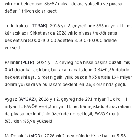
yılı gelir beklentisini 85-87 milyar dolara yükseltti ve piyasa
değeri 1 trilyon doları geçti.
Türk Traktör (
TTRAK
), 2026 yılı 2. çeyreğinde 696 milyon TL net
kâr açıkladı. Şirket ayrıca 2026 yılı iç piyasa traktör satış
beklentisini 8.000-10.000 adetten 8.500-10.000 adede
yükseltti.
Palantir (
PLTR
), 2026 yılı 2. çeyreğinde hisse başına düzeltilmiş
0,41 dolar kâr açıkladı; bu rakam analistlerin 0,34-0,35 dolarlık
beklentisini aştı. Şirketin geliri yıllık bazda %93 artışla 1,94 milyar
dolara yükseldi ve bu rakam beklentileri %6,8 oranında geçti.
Aygaz (
AYGAZ
), 2026 yılı 2. çeyreğinde 29,1 milyar TL ciro, 1,1
milyar TL FAVÖK ve 4,3 milyar TL net kâr açıkladı. Bu üç rakam
da piyasa beklentisinin üzerinde gerçekleşti; FAVÖK marjı
%3,1’den %3,9’a yükseldi.
McDonald’s (
MCD
), 2026 yılı 2. çeyreğinde hisse başına 3,38