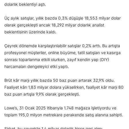
dolarlık beklentiyi aştı.
Üç aylık satışlar, yıllık bazda 0,3% düşüşle 18,553 milyar dolar
olarak gerçekleşti ancak 18,292 milyar dolarlık analist
beklentisinin üzerinde kaldı.
Çeyrek dönemde karşılaştırılabilir satışlar 0,2% arttı. Bu artışta
profesyonel müşteriler, online büyüme, tatil satışları ve kasırga
sonrası toparlanma etkili olurken, zayıf kendin yap (DIY)
harcamaları dengeleyici etki yaptı.
Brüt kâr marjı yıllık bazda 50 baz puan artarak 32,9% oldu.
Faaliyet kârı 1,83 milyar dolara yükselirken, faaliyet kâr marjı 80
baz puan artışla 9,9% olarak gerçekleşti.
Lowe’s, 31 Ocak 2025 itibarıyla 1.748 mağaza işletiyordu ve
toplam 195,0 milyon metrekare perakende satış alanına sahipti.
Şirket, bu çeyrekte 1,4 milyar dolarlık hisse geri alımı