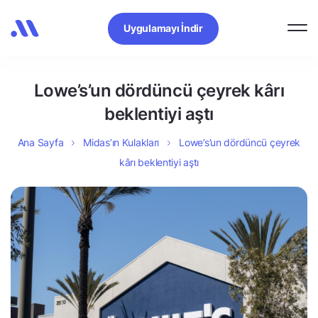
Uygulamayı İndir
Lowe’s’un dördüncü çeyrek kârı
beklentiyi aştı
Ana Sayfa
Midas’ın Kulakları
Lowe’s’un dördüncü çeyrek
kârı beklentiyi aştı