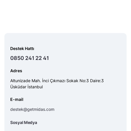
Destek Hattı
0850 241 22 41
Adres
Altunizade Mah. İnci Çıkmazı Sokak No:3 Daire:3
Üsküdar İstanbul
E-mail
destek@getmidas.com
Sosyal Medya