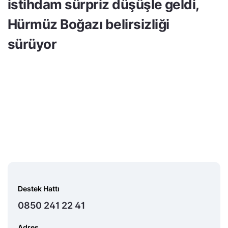
istihdam sürpriz düşüşle geldi,
Hürmüz Boğazı belirsizliği
sürüyor
Destek Hattı
0850 241 22 41
Adres