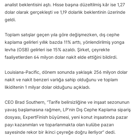
analist beklentisini aştı. Hisse başına düzeltilmiş kâr ise 1,27
dolar olarak gerçekleşti ve 1,19 dolarlık beklentinin üzerinde
geldi.
Toplam satışlar geçen yıla göre değişmezken, dış cephe
kaplama gelirleri yıllık bazda 11% arttı, yönlendirilmiş yonga
levha (OSB) gelirleri ise 15% azaldı. Şirket, çeyrekte
faaliyetlerden 64 milyon dolar nakit elde ettiğini bildirdi.
Louisiana-Pacific, dönem sonunda yaklaşık 256 milyon dolar
nakit ve nakit benzeri varlığa sahip olduğunu ve toplam
likiditenin 1 milyar dolar olduğunu açıkladı.
CEO Brad Southern, “Tarife belirsizliğine ve inşaat sezonunun
yavaş başlamasına rağmen, LP’nin Dış Cephe Kaplama sipariş
dosyası, ExpertFinish büyümesi, yeni konut inşaatında pazar
payı kazanımları ve toparlanmakta olan kulübe pazarı
sayesinde rekor bir ikinci çeyreğe doğru ilerliyor” dedi.