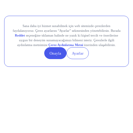
Devr-i Alem: Dünyada Neler Oluyor?