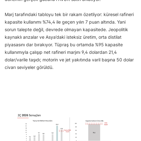
Marj tarafındaki tabloyu tek bir rakam özetliyor: küresel rafineri
kapasite kullanımı %74,4 ile geçen yılın 7 puan altında. Yani
sorun talepte değil, devrede olmayan kapasitede. Jeopolitik
kaynaklı arızalar ve Asya’daki isteksiz üretim, orta distilat
piyasasını dar bırakıyor. Tüpraş bu ortamda %95 kapasite
kullanımıyla çalışıp net rafineri marjını 9,4 dolardan 21,4
dolar/varile taşıdı; motorin ve jet yakıtında varil başına 50 dolar
civarı seviyeler görüldü.