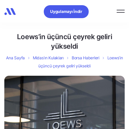
Uygulamayı İndir
Loews’in üçüncü çeyrek geliri
yükseldi
Ana Sayfa
Midas’ın Kulakları
Borsa Haberleri
Loews’in
üçüncü çeyrek geliri yükseldi