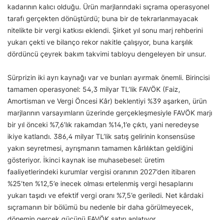
kadarının kalıcı olduğu. Ürün marjlarındaki sıçrama operasyonel
tarafı gerçekten dönüştürdü; buna bir de tekrarlanmayacak
nitelikte bir vergi katkısı eklendi. Şirket yıl sonu marj rehberini
yukarı çekti ve bilanço rekor nakitle çalışıyor, buna karşılık
dördüncü çeyrek bakım takvimi tabloyu dengeleyen bir unsur.
Sürprizin iki ayrı kaynağı var ve bunları ayırmak önemli. Birincisi
tamamen operasyonel: 54,3 milyar TL’lik FAVÖK (Faiz,
Amortisman ve Vergi Öncesi Kâr) beklentiyi %39 aşarken, ürün
marjlarının varsayımların üzerinde gerçekleşmesiyle FAVÖK marjı
bir yıl önceki %7,6’lık rakamdan %14,1’e çıktı, yani neredeyse
ikiye katlandı. 386,4 milyar TL’lik satış gelirinin konsensüse
yakın seyretmesi, ayrışmanın tamamen kârlılıktan geldiğini
gösteriyor. İkinci kaynak ise muhasebesel: üretim
faaliyetlerindeki kurumlar vergisi oranının 2027’den itibaren
%25’ten %12,5’e inecek olması ertelenmiş vergi hesaplarını
yukarı taşıdı ve efektif vergi oranı %7,5’e geriledi. Net kârdaki
sıçramanın bir bölümü bu nedenle bir daha görülmeyecek,
dönemin gerçek gücünü FAVÖK satırı anlatıyor.