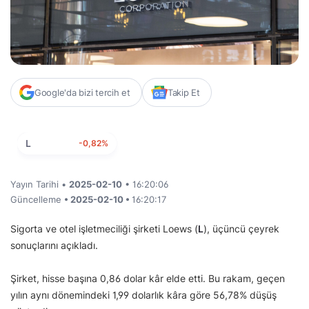
Google'da bizi tercih et
Takip Et
L
-0,82%
Yayın Tarihi •
2025-02-10
• 16:20:06
Güncelleme
• 2025-02-10 •
16:20:17
Sigorta ve otel işletmeciliği şirketi Loews (
L
), üçüncü çeyrek
sonuçlarını açıkladı.
Şirket, hisse başına 0,86 dolar kâr elde etti. Bu rakam, geçen
yılın aynı dönemindeki 1,99 dolarlık kâra göre 56,78% düşüş