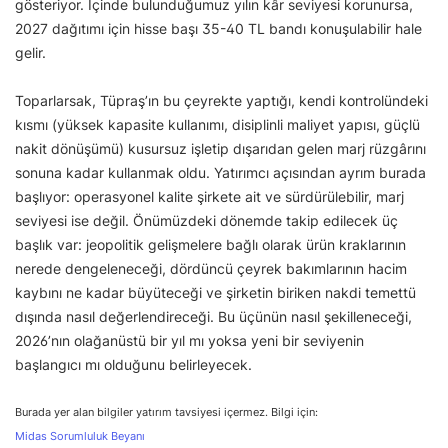
gösteriyor. İçinde bulunduğumuz yılın kâr seviyesi korunursa,
2027 dağıtımı için hisse başı 35-40 TL bandı konuşulabilir hale
gelir.
Toparlarsak, Tüpraş’ın bu çeyrekte yaptığı, kendi kontrolündeki
kısmı (yüksek kapasite kullanımı, disiplinli maliyet yapısı, güçlü
nakit dönüşümü) kusursuz işletip dışarıdan gelen marj rüzgârını
sonuna kadar kullanmak oldu. Yatırımcı açısından ayrım burada
başlıyor: operasyonel kalite şirkete ait ve sürdürülebilir, marj
seviyesi ise değil. Önümüzdeki dönemde takip edilecek üç
başlık var: jeopolitik gelişmelere bağlı olarak ürün kraklarının
nerede dengeleneceği, dördüncü çeyrek bakımlarının hacim
kaybını ne kadar büyüteceği ve şirketin biriken nakdi temettü
dışında nasıl değerlendireceği. Bu üçünün nasıl şekilleneceği,
2026’nın olağanüstü bir yıl mı yoksa yeni bir seviyenin
başlangıcı mı olduğunu belirleyecek.
Burada yer alan bilgiler yatırım tavsiyesi içermez. Bilgi için:
Midas Sorumluluk Beyanı