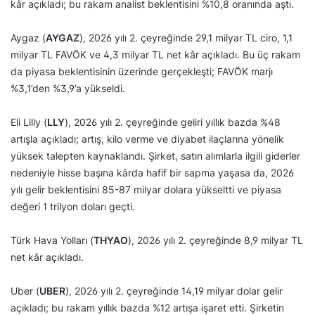
kâr açıkladı; bu rakam analist beklentisini %10,8 oranında aştı.
Aygaz (
AYGAZ
), 2026 yılı 2. çeyreğinde 29,1 milyar TL ciro, 1,1
milyar TL FAVÖK ve 4,3 milyar TL net kâr açıkladı. Bu üç rakam
da piyasa beklentisinin üzerinde gerçekleşti; FAVÖK marjı
%3,1’den %3,9’a yükseldi.
Eli Lilly (
LLY
), 2026 yılı 2. çeyreğinde geliri yıllık bazda %48
artışla açıkladı; artış, kilo verme ve diyabet ilaçlarına yönelik
yüksek talepten kaynaklandı. Şirket, satın alımlarla ilgili giderler
nedeniyle hisse başına kârda hafif bir sapma yaşasa da, 2026
yılı gelir beklentisini 85-87 milyar dolara yükseltti ve piyasa
değeri 1 trilyon doları geçti.
Türk Hava Yolları (
THYAO
), 2026 yılı 2. çeyreğinde 8,9 milyar TL
net kâr açıkladı.
Uber (
UBER
), 2026 yılı 2. çeyreğinde 14,19 milyar dolar gelir
açıkladı; bu rakam yıllık bazda %12 artışa işaret etti. Şirketin