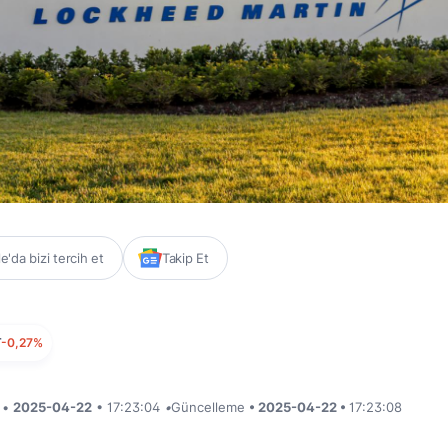
'da bizi tercih et
Takip Et
T
-0,27%
i •
2025-04-22
• 17:23:04
•
Güncelleme
• 2025-04-22 •
17:23:08