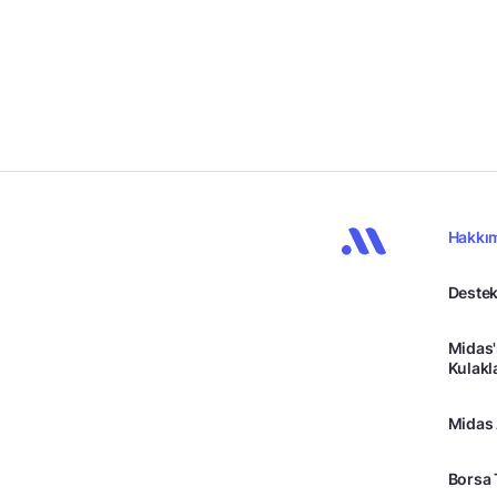
Hakkı
Destek
Midas'
Kulakl
Midas
Borsa 