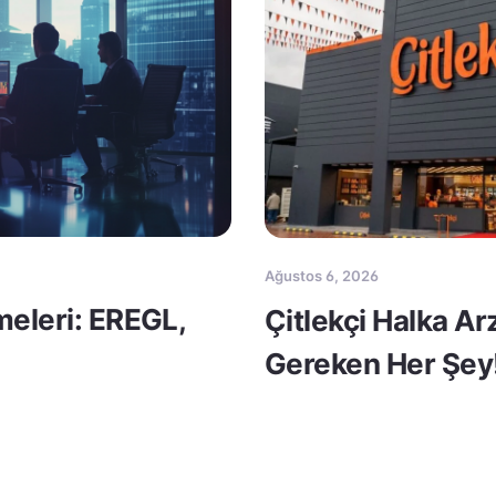
Ağustos 6, 2026
meleri: EREGL,
Çitlekçi Halka A
Gereken Her Şey