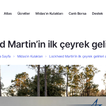
Atlas
Ücretler
Midas’ın Kulakları
Canlı Borsa
Destek
Martin’in ilk çeyrek gelir
a Sayfa
Midas’ın Kulakları
Lockheed Martin’in ilk çeyrek gelirleri a