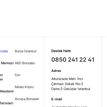
Destek Hattı
mızda
Borsa İstanbul
0850 241 22 41
 Merkezi
ABD Borsaları
Adres
ın
Fon
Altunizade Mah. İnci
arı
Çıkmazı Sokak No:3
Midas Kripto
Daire:3 Üsküdar İstanbul
 Akademi
Avrupa Borsaları
E-mail
Terimleri