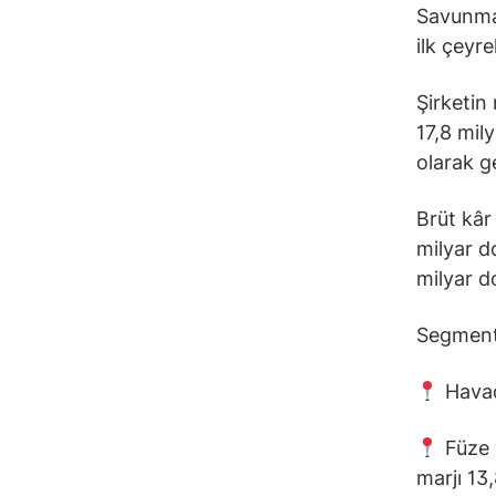
Savunma 
ilk çeyre
Şirketin 
17,8 mily
olarak g
Brüt kâr
milyar d
milyar do
Segment
Havacı
Füze v
marjı 13