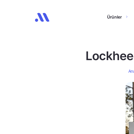
Ürünler
Lockheed 
An