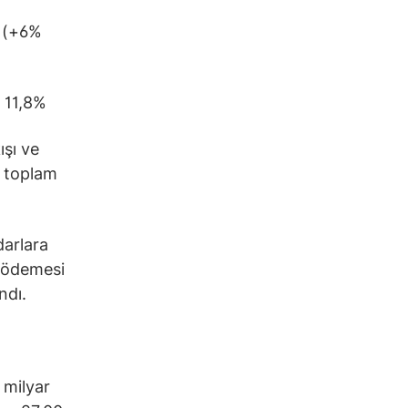
r (+6%
ı 11,8%
ışı ve
a toplam
darlara
ü ödemesi
ndı.
 milyar