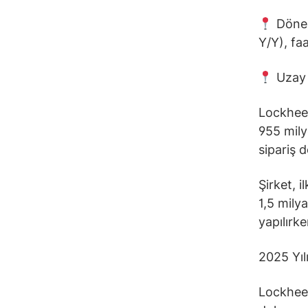
Döner 
Y/Y), fa
Uzay n
Lockheed
955 mily
sipariş d
Şirket, i
1,5 mily
yapılırk
2025 Yıl
Lockheed