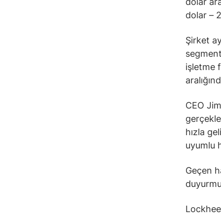
dolar ara
dolar – 2
Şirket ay
segmenti
işletme f
aralığın
CEO Jim T
gerçekle
hızla gel
uyumlu h
Geçen ha
duyurmu
Lockheed