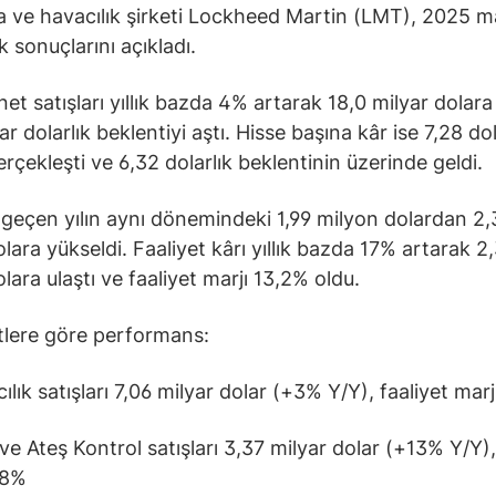
ve havacılık şirketi Lockheed Martin (LMT), 2025 mal
k sonuçlarını açıkladı.
net satışları yıllık bazda 4% artarak 18,0 milyar dolara
ar dolarlık beklentiyi aştı. Hisse başına kâr ise 7,28 do
erçekleşti ve 6,32 dolarlık beklentinin üzerinde geldi.
 geçen yılın aynı dönemindeki 1,99 milyon dolardan 2,
olara yükseldi. Faaliyet kârı yıllık bazda 17% artarak 2
lara ulaştı ve faaliyet marjı 13,2% oldu.
lere göre performans:
lık satışları 7,06 milyar dolar (+3% Y/Y), faaliyet mar
e Ateş Kontrol satışları 3,37 milyar dolar (+13% Y/Y),
,8%