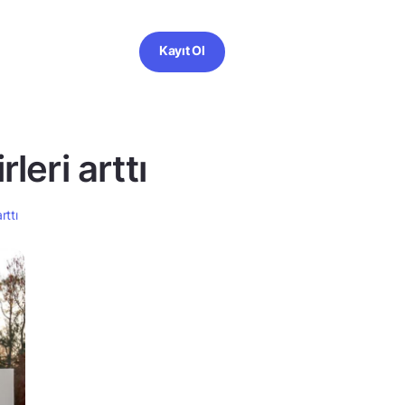
Kayıt Ol
leri arttı
rttı