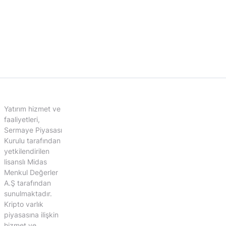
Yatırım hizmet ve
faaliyetleri,
Sermaye Piyasası
Kurulu tarafından
yetkilendirilen
lisanslı Midas
Menkul Değerler
A.Ş tarafından
sunulmaktadır.
Kripto varlık
piyasasına ilişkin
hizmet ve