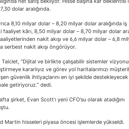
lığında net satış bekliyor. Hisse başına kâr beklentisi 
7,30 dolar aralığında.
rıca 8,10 milyar dolar – 8,20 milyar dolar aralığında iş
 faaliyet kârı, 8,50 milyar dolar – 8,70 milyar dolar ar
aaliyetlerinden nakit akışı ve 6,6 milyar dolar – 6,8 mi
da serbest nakit akışı öngörüyor.
aiclet, “Dijital ve birlikte çalışabilir sistemler vizyo
ştirmeye kararlıyız ve görev yol haritalarımızı müşteri
işen güvenlik ihtiyaçlarını en iyi şekilde destekleyecek
ale getiriyoruz.” dedi.
fta şirket, Evan Scott’ı yeni CFO’su olarak atadığını
ştu.
 Martin hisseleri piyasa öncesi işlemlerde yükseldi.