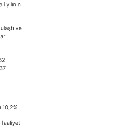
i yılının
 ulaştı ve
lar
32
,37
jı 10,2%
 faaliyet