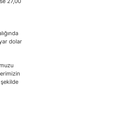
ise 27,00
alığında
lyar dolar
numuzu
lerimizin
 şekilde