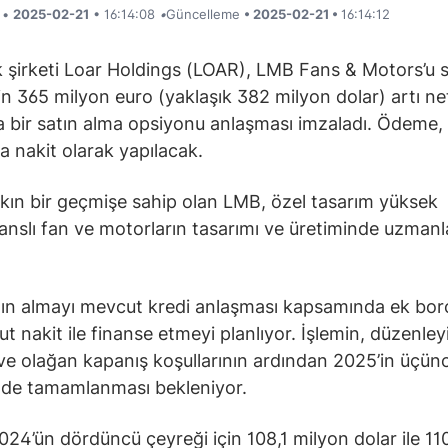
i •
2025-02-21
• 16:14:08
•
Güncelleme
• 2025-02-21 •
16:14:12
k şirketi Loar Holdings (LOAR), LMB Fans & Motors’u s
in 365 milyon euro (yaklaşık 382 milyon dolar) artı ne
a bir satın alma opsiyonu anlaşması imzaladı. Ödeme,
a nakit olarak yapılacak.
aşkın bir geçmişe sahip olan LMB, özel tasarım yüksek
nslı fan ve motorların tasarımı ve üretiminde uzmanl
tın almayı mevcut kredi anlaşması kapsamında ek bo
t nakit ile finanse etmeyi planlıyor. İşlemin, düzenleyi
ve olağan kapanış koşullarının ardından 2025’in üçün
nde tamamlanması bekleniyor.
2024’ün dördüncü çeyreği için 108,1 milyon dolar ile 110