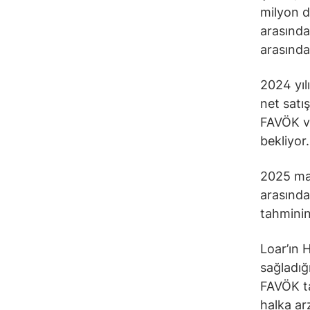
milyon d
arasında
arasında
2024 yıl
net satı
FAVÖK ve
bekliyor.
2025 mali
arasında
tahminin
Loar’ın 
sağladığ
FAVÖK ta
halka arz