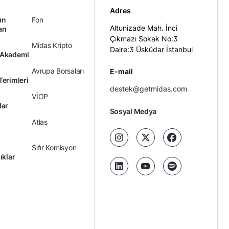
Adres
ın
Fon
Altunizade Mah. İnci
arı
Çıkmazı Sokak No:3
Midas Kripto
Daire:3 Üsküdar İstanbul
 Akademi
Avrupa Borsaları
E-mail
Terimleri
destek@getmidas.com
VİOP
lar
Sosyal Medya
Atlas
Sıfır Komisyon
ıklar
Kredili Yatırım
Ücretler
Kariyer