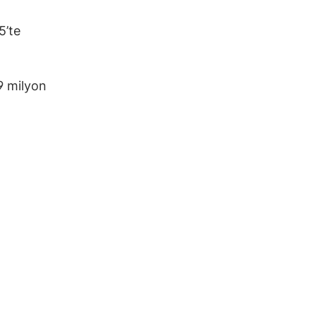
5’te
79 milyon