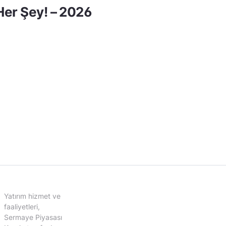
er Şey! – 2026
Yatırım hizmet ve
faaliyetleri,
Sermaye Piyasası