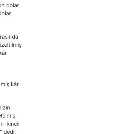
on dolar
dolar
arasında
zeltilmiş
kâr
lmiş kâr
mizin
ltilmiş
 ikincil
” dedi.