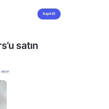
Kayıt Ol
s’u satın
alıyor