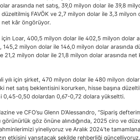
olar arasında net satış, 39,0 milyon dolar ile 39,8 mily
 düzeltilmiş FAVÖK ve 2,7 milyon dolar ile 3,3 milyon 
 net kâr öngörüyor.
ı için Loar, 400,5 milyon dolar ile 402,5 milyon dolar 
ş, 145,2 milyon dolar ile 146,0 milyon dolar arasında dü
 21,2 milyon dolar ile 21,8 milyon dolar arasında net 
 yılı için şirket, 470 milyon dolar ile 480 milyon dolar
ki net satış beklentisini korurken, hisse başına düzelti
i 0,45-0,50 dolardan 0,67-0,72 dolara yükseltti.
Hazine ve CFO’su Glenn D’Alessandro, “Sipariş defteri
ı görünürlük göz önüne alındığında, 2025 ciro ve düze
hminlerimizi yineliyoruz ve Aralık 2024’te tamamlanan
ın etkisini yansıtacak şekilde rehberliği güncelliyoruz.