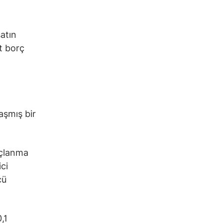
atın
t borç
aşmış bir
rçlanma
ci
cü
,1