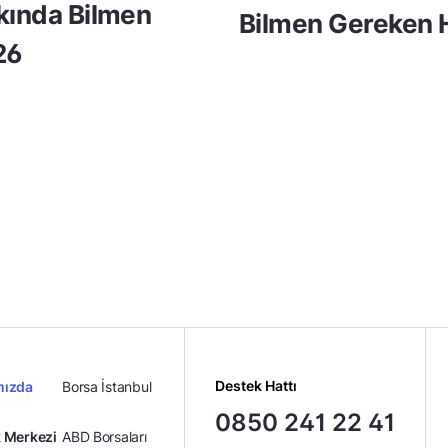
kkında Bilmen
Bilmen Gereken H
26
Destek Hattı
mızda
Borsa İstanbul
0850 241 22 41
 Merkezi
ABD Borsaları