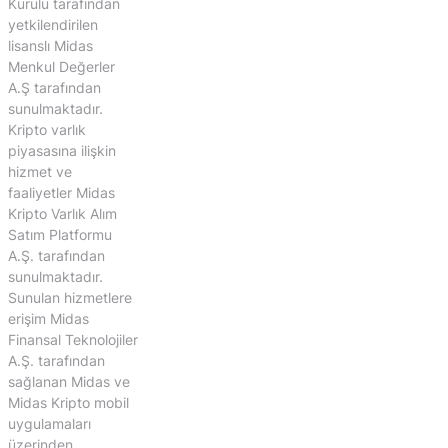
Kurulu tarafından
yetkilendirilen
lisanslı Midas
Menkul Değerler
A.Ş tarafından
sunulmaktadır.
Kripto varlık
piyasasına ilişkin
hizmet ve
faaliyetler Midas
Kripto Varlık Alım
Satım Platformu
A.Ş. tarafından
sunulmaktadır.
Sunulan hizmetlere
erişim Midas
Finansal Teknolojiler
A.Ş. tarafından
sağlanan Midas ve
Midas Kripto mobil
uygulamaları
üzerinden