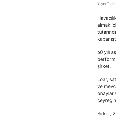
Yayın Tarih
Havacılı
almak iç
tutarınd
kapanışt
60 yılı 
performa
şirket.
Loar, sa
ve mevcu
onaylar 
çeyreği
Şirket, 