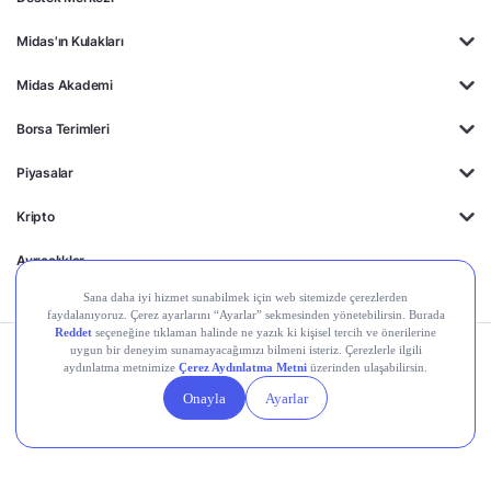
Midas'ın Kulakları
Midas Akademi
Borsa Terimleri
Piyasalar
Kripto
Ayrıcalıklar
Kişisel Verilerin
Gizlilik
Yasal
Çerez
Korunması
Politikası
Duyurular
Ayarları
© 2026 Midas Finansal Teknolojiler A.Ş. Tüm hakları saklıdır.