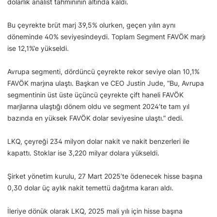
dolarlık analist tahmininin altında kaldı.
Bu çeyrekte brüt marj 39,5% olurken, geçen yılın aynı
döneminde 40% seviyesindeydi. Toplam Segment FAVÖK marjı
ise 12,1%’e yükseldi.
Avrupa segmenti, dördüncü çeyrekte rekor seviye olan 10,1%
FAVÖK marjına ulaştı. Başkan ve CEO Justin Jude, “Bu, Avrupa
segmentinin üst üste üçüncü çeyrekte çift haneli FAVÖK
marjlarına ulaştığı dönem oldu ve segment 2024’te tam yıl
bazında en yüksek FAVÖK dolar seviyesine ulaştı.” dedi.
LKQ, çeyreği 234 milyon dolar nakit ve nakit benzerleri ile
kapattı. Stoklar ise 3,220 milyar dolara yükseldi.
Şirket yönetim kurulu, 27 Mart 2025’te ödenecek hisse başına
0,30 dolar üç aylık nakit temettü dağıtma kararı aldı.
İleriye dönük olarak LKQ, 2025 mali yılı için hisse başına