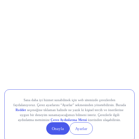
Al Sinyali Veren Hisseler
Koç Holding (KCHOL)
Odine Solutions (ODINE)
Ral Yatırım Holding (RALYH)
Europower Enerji ve Otomasyon (EUPWR)
Kardemir Karabük Demir Çelik Sanayi ve Ticaret (KRDMD)
Aksa Akrilik Kimya Sanayii (AKSA)
Teknik Analiz Nedir?