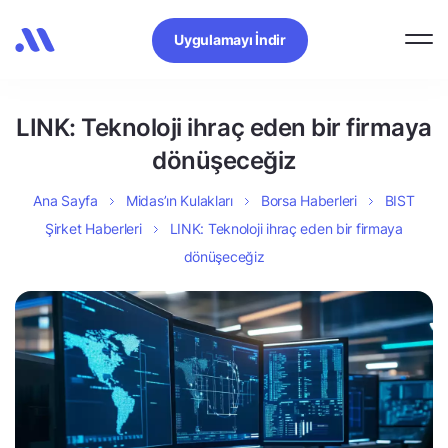
Uygulamayı İndir
LINK: Teknoloji ihraç eden bir firmaya
dönüşeceğiz
Ana Sayfa
Midas’ın Kulakları
Borsa Haberleri
BIST
Şirket Haberleri
LINK: Teknoloji ihraç eden bir firmaya
dönüşeceğiz