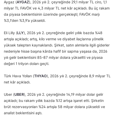
Aygaz (
AYGAZ
), 2026 yılı 2. çeyreğinde 29,1 milyar TL ciro, 1,1
milyar TL FAVÖK ve 4,3 milyar TL net kâr açıkladı. Bu üç rakam
da piyasa beklentisinin üzerinde gerçekleşti; FAVÖK marjı
%3,1’den %3,9’a yükseldi.
Eli Lilly (
LLY
), 2026 yılı 2. çeyreğinde geliri yıllık bazda %48
artışla açıkladı; artış, kilo verme ve diyabet ilaçlarına yönelik
yüksek talepten kaynaklandı. Şirket, satın alımlarla ilgili giderler
nedeniyle hisse başına kârda hafif bir sapma yaşasa da, 2026
yılı gelir beklentisini 85-87 milyar dolara yükseltti ve piyasa
değeri 1 trilyon doları geçti.
Türk Hava Yolları (
THYAO
), 2026 yılı 2. çeyreğinde 8,9 milyar TL
net kâr açıkladı.
Uber (
UBER
), 2026 yılı 2. çeyreğinde 14,19 milyar dolar gelir
açıkladı; bu rakam yıllık bazda %12 artışa işaret etti. Şirketin
brüt rezervasyonları %24 artışla 58 milyar dolara yükseldi ve
analist beklentisini aştı.