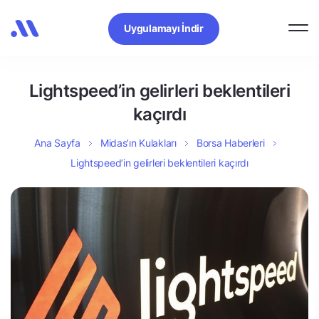
Uygulamayı İndir
Lightspeed’in gelirleri beklentileri
kaçırdı
Ana Sayfa
Midas’ın Kulakları
Borsa Haberleri
Lightspeed’in gelirleri beklentileri kaçırdı