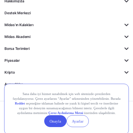
Hakkımızda
Destek Merkezi
Midas'ın Kulakları
Midas Akademi
Borsa Terimleri
Piyasalar
Kripto
Ayrıcalıklar
Kişisel Verilerin
Gizlilik
Yasal
Çerez
Korunması
Politikası
Duyurular
Ayarları
© 2026 Midas Finansal Teknolojiler A.Ş. Tüm hakları saklıdır.