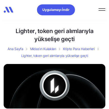
Uygulamayı İndir
Lighter, token geri alımlarıyla
yükselişe geçti
Ana Sayfa
Midas’ın Kulakları
Kripto Para Haberleri
Lighter, token geri alımlarıyla yükselişe geçti