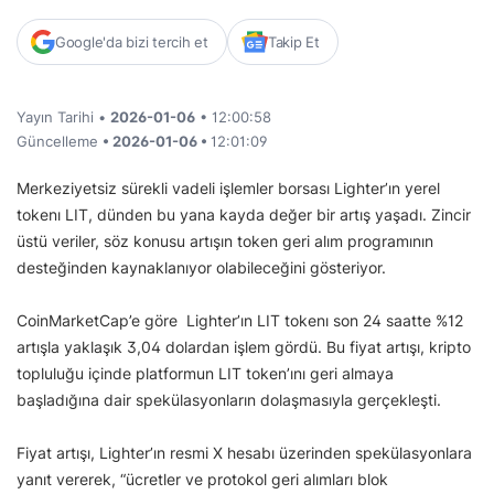
Google'da bizi tercih et
Takip Et
Yayın Tarihi •
2026-01-06
• 12:00:58
Güncelleme
• 2026-01-06 •
12:01:09
Merkeziyetsiz sürekli vadeli işlemler borsası Lighter’ın yerel
tokenı LIT, dünden bu yana kayda değer bir artış yaşadı. Zincir
üstü veriler, söz konusu artışın token geri alım programının
desteğinden kaynaklanıyor olabileceğini gösteriyor.
CoinMarketCap’e göre Lighter’ın LIT tokenı son 24 saatte %12
artışla yaklaşık 3,04 dolardan işlem gördü. Bu fiyat artışı, kripto
topluluğu içinde platformun LIT token’ını geri almaya
başladığına dair spekülasyonların dolaşmasıyla gerçekleşti.
Fiyat artışı, Lighter’ın resmi X hesabı üzerinden spekülasyonlara
yanıt vererek, “ücretler ve protokol geri alımları blok