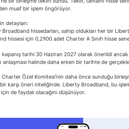
’ne bir birleşme teklifi sundu. Teklif, tamamı hisse sen
den muaf bir işlem öngörüyor.
in detayları:
y Broadband hissedarları, sahip oldukları her bir Liber
d hissesi için 0,2900 adet Charter A Sınıfı hisse sen
n kapanış tarihi 30 Haziran 2027 olarak önerildi ancak
ın anlaşması halinde daha erken bir tarihte de gerçekleş
f, Charter Özel Komitesi’nin daha önce sunduğu birle
 bir karşı öneri niteliğinde. Liberty Broadband, bu işle
t için de faydalı olacağını düşünüyor.