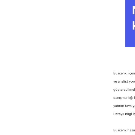
Bu içerik, içe
ve analist yor
gösterebilmekt
danışmanlığı k
yatırım tavsiy
Detaylı bilgi i
Bu içerik hazı