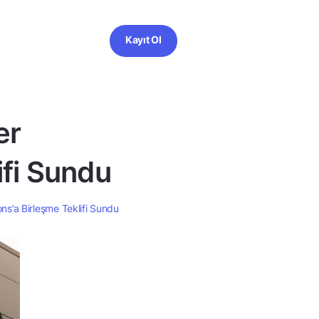
Kayıt Ol
er
ifi Sundu
s’a Birleşme Teklifi Sundu