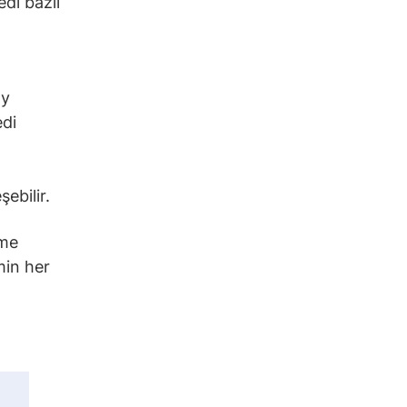
edi bazlı
ty
edi
ebilir.
şme
min her