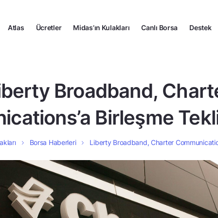
Atlas
Ücretler
Midas’ın Kulakları
Canlı Borsa
Destek
iberty Broadband, Chart
ations’a Birleşme Tekl
akları
Borsa Haberleri
Liberty Broadband, Charter Communication