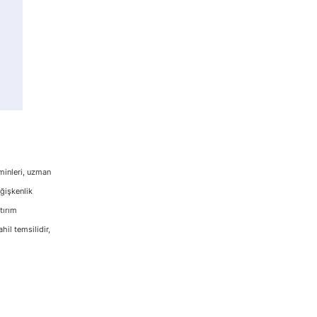
hminleri, uzman
eğişkenlik
tırım
hil temsilidir,