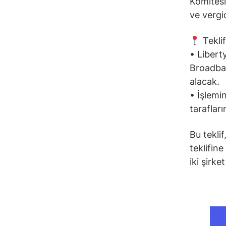
Komitesi
ve vergi
Teklif
• Libert
Broadban
alacak.
• İşlemi
taraflar
Bu tekli
teklifine
iki şirke