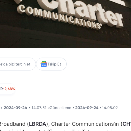
'da bizi tercih et
Takip Et
TR
-2,68%
i •
2024-09-24
• 14:07:51
•
Güncelleme
• 2024-09-24 •
14:08:02
Broadband (
LBRDA
), Charter Communications’ın (
CH