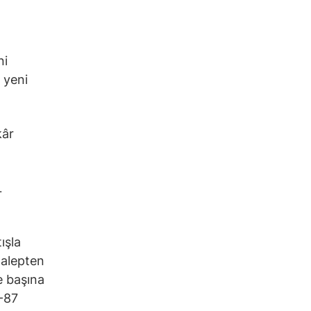
ni
 yeni
kâr
L
ışla
talepten
se başına
5-87