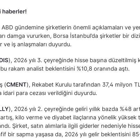
 haberler!
 ABD gündemine şirketlerin önemli açıklamaları ve ye
arı damga vururken, Borsa İstanbul’da şirketler bir dizi
ar ve iş anlaşmaları duyurdu.
DIS
), 2026 yılı 3. çeyreğinde hisse başına düzeltilmiş 
; bu rakam analist beklentisini %10,8 oranında aştı.
ş (
CMENT
), Rekabet Kurulu tarafından 37,4 milyon T
 idari para cezası verildiğini duyurdu.
LLY
), 2026 yılı 2. çeyreğinde geliri yıllık bazda %48 art
 artış, kilo verme ve diyabet ilaçlarına yönelik yüksek 
dı. Şirket, satın alımlarla ilgili giderler nedeniyle his
fif bir sapma yaşasa da, 2026 yılı gelir beklentisini 8