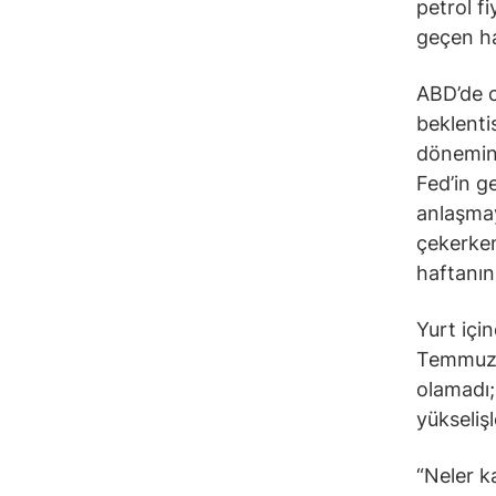
petrol f
geçen haf
ABD’de c
beklenti
dönemind
Fed’in ge
anlaşmay
çekerken
haftanın
Yurt içi
Temmuz’u
olamadı; 
yükseliş
“Neler k