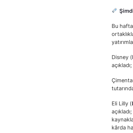
Şimdi
Bu hafta
ortaklıkl
yatırıml
Disney (
açıkladı
Çimenta
tutarında
Eli Lilly (
açıkladı;
kaynaklan
kârda ha