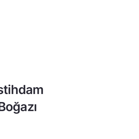
istihdam
 Boğazı