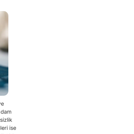
ve
ihdam
sizlik
eri ise