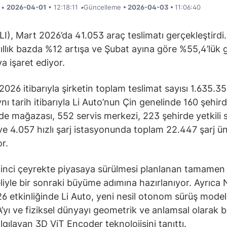
i •
2026-04-01
• 12:18:11
•
Güncelleme
• 2026-04-03 •
11:06:40
(LI), Mart 2026’da 41.053 araç teslimatı gerçekleştirdi
ıllık bazda %12 artışa ve Şubat ayına göre %55,4’lük g
a işaret ediyor.
2026 itibarıyla şirketin toplam teslimat sayısı 1.635.3
ynı tarih itibarıyla Li Auto’nun Çin genelinde 160 şehir
e mağazası, 552 servis merkezi, 223 şehirde yetkili s
ve 4.057 hızlı şarj istasyonunda toplam 22.447 şarj ün
r.
ikinci çeyrekte piyasaya sürülmesi planlanan tamamen 
iyle bir sonraki büyüme adımına hazırlanıyor. Ayrıca
 etkinliğinde Li Auto, yeni nesil otonom sürüş model
yı ve fiziksel dünyayı geometrik ve anlamsal olarak 
lgılayan 3D ViT Encoder teknolojisini tanıttı.