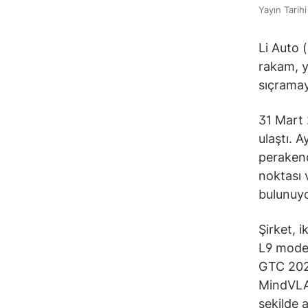
Yayın Tarih
Li Auto 
rakam, y
sıçramay
31 Mart 
ulaştı. A
perakend
noktası 
bulunuyo
Şirket, 
L9 model
GTC 2026
MindVLA’
şekilde a