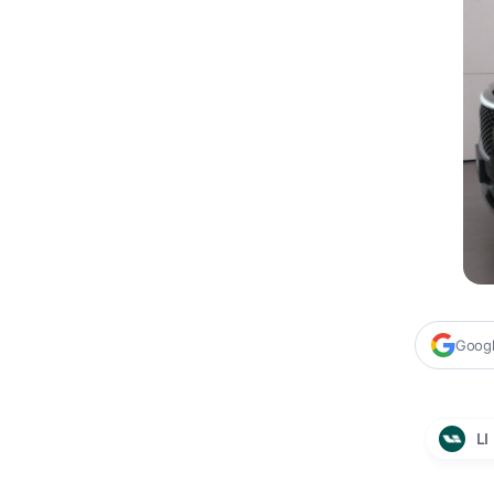
Google
LI