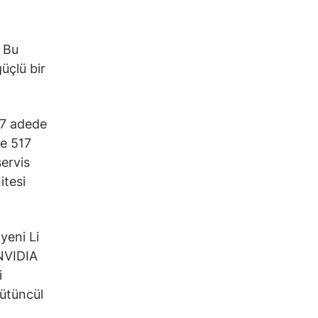
. Bu
üçlü bir
57 adede
de 517
ervis
itesi
yeni Li
 NVIDIA
i
bütüncül