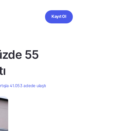
Kayıt Ol
yüzde 55
tı
rtışla 41.053 adede ulaştı