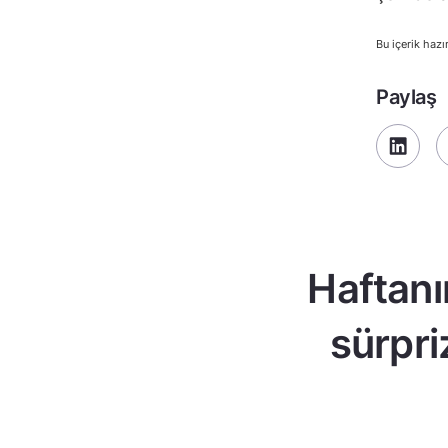
Bu içerik hazı
Paylaş
Haftanı
sürpri