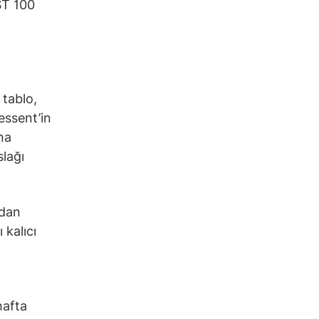
IST 100
 tablo,
Bessent’in
na
slağı
ndan
 kalıcı
hafta