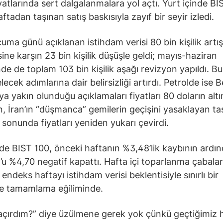
iyatlarında sert dalgalanmalara yol açtı. Yurt içinde B
tadan taşınan satış baskısıyla zayıf bir seyir izledi.
uma günü açıklanan istihdam verisi 80 bin kişilik artış
sine karşın 23 bin kişilik düşüşle geldi; mayıs-haziran
e de toplam 103 bin kişilik aşağı revizyon yapıldı. Bu
lecek adımlarına dair belirsizliği artırdı. Petrolde ise 
a yakın olunduğu açıklamaları fiyatları 80 doların altı
, İran’ın “düşmanca” gemilerin geçişini yasaklayan ta
 sonunda fiyatları yeniden yukarı çevirdi.
nde BIST 100, önceki haftanın %3,48’lik kaybının ardı
 %4,70 negatif kapattı. Hafta içi toparlanma çabaları
endeks haftayı istihdam verisi beklentisiyle sınırlı bir
le tamamlama eğiliminde.
açırdım?” diye üzülmene gerek yok çünkü geçtiğimiz 