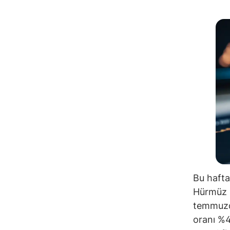
Bu hafta
Hürmüz B
temmuzda
oranı %4