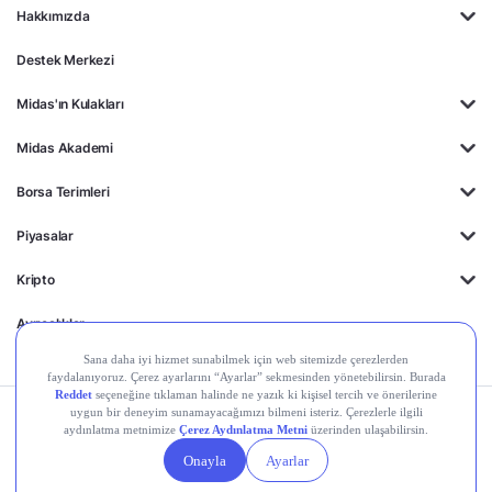
Hakkımızda
Destek Merkezi
Midas'ın Kulakları
Midas Akademi
Borsa Terimleri
Piyasalar
Kripto
Ayrıcalıklar
Kişisel Verilerin
Gizlilik
Yasal
Çerez
Korunması
Politikası
Duyurular
Ayarları
© 2026 Midas Finansal Teknolojiler A.Ş. Tüm hakları saklıdır.