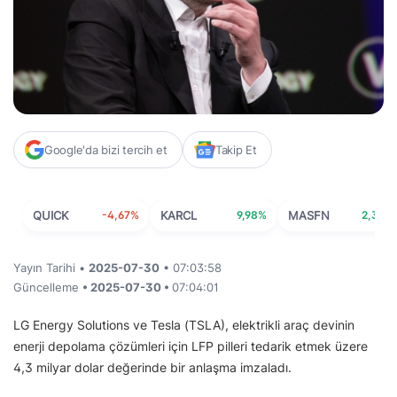
Google'da bizi tercih et
Takip Et
QUICK
-4,67%
KARCL
9,98%
MASFN
2,34%
Yayın Tarihi •
2025-07-30
• 07:03:58
Güncelleme
• 2025-07-30 •
07:04:01
LG Energy Solutions ve Tesla (TSLA), elektrikli araç devinin
enerji depolama çözümleri için LFP pilleri tedarik etmek üzere
4,3 milyar dolar değerinde bir anlaşma imzaladı.