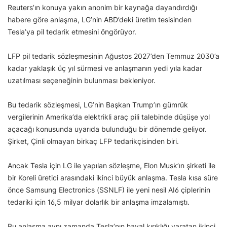
Reuters’ın konuya yakın anonim bir kaynağa dayandırdığı
habere göre anlaşma, LG’nin ABD’deki üretim tesisinden
Tesla’ya pil tedarik etmesini öngörüyor.
LFP pil tedarik sözleşmesinin Ağustos 2027’den Temmuz 2030’a
kadar yaklaşık üç yıl sürmesi ve anlaşmanın yedi yıla kadar
uzatılması seçeneğinin bulunması bekleniyor.
Bu tedarik sözleşmesi, LG’nin Başkan Trump’ın gümrük
vergilerinin Amerika’da elektrikli araç pili talebinde düşüşe yol
açacağı konusunda uyarıda bulunduğu bir dönemde geliyor.
Şirket, Çinli olmayan birkaç LFP tedarikçisinden biri.
Ancak Tesla için LG ile yapılan sözleşme, Elon Musk’ın şirketi ile
bir Koreli üretici arasındaki ikinci büyük anlaşma. Tesla kısa süre
önce Samsung Electronics (SSNLF) ile yeni nesil AI6 çiplerinin
tedariki için 16,5 milyar dolarlık bir anlaşma imzalamıştı.
Bu anlaşma aynı zamanda Tesla’nın hayal kırıklığı yaratan ikinci