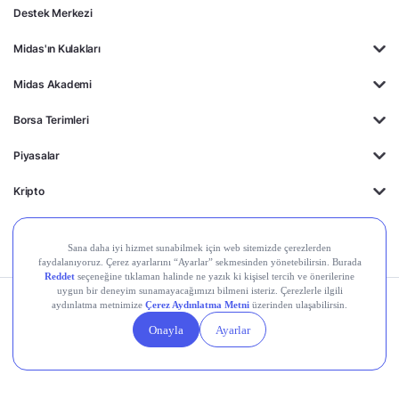
Destek Merkezi
Midas'ın Kulakları
Midas Akademi
Borsa Terimleri
Piyasalar
Kripto
Ayrıcalıklar
Kişisel Verilerin
Gizlilik
Yasal
Çerez
Korunması
Politikası
Duyurular
Ayarları
© 2026 Midas Finansal Teknolojiler A.Ş. Tüm hakları saklıdır.