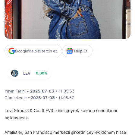
Google'da bizi tercih et
Takip Et
LEVI
0,00%
Yayın Tarihi •
2025-07-03
• 11:05:53
Güncelleme
• 2025-07-03 •
11:05:57
Levi Strauss & Co. (LEVI) ikinci çeyrek kazanç sonuçlarını
açıklayacak.
Analistler, San Francisco merkezli şirketin çeyrek dönem hisse